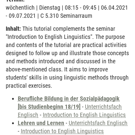
wöchentlich | Dienstag | 08:15 - 09:45 | 06.04.2021
- 09.07.2021 | C 5.310 Seminarraum
Inhalt:
This tutorial complements the seminar
"Introduction to English Linguistics". The purpose
and contents of the tutorial are practical activities
designed to follow up and illustrate those concepts
and methods introduced and discussed in the
above-mentioned class. It aims to improve
students' skills in using linguistic methods through
practical exercises.
Berufliche Bildung in der Sozialpädagogik
[bis Studienbeginn 18/19]
-
Unterrichtsfach
Englisch
-
Introduction to English Linguistics
Lehren und Lernen
-
Unterrichtsfach Englisch
-
Introduction to English Linguistics