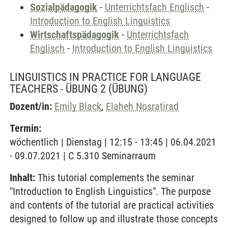
Sozialpädagogik
-
Unterrichtsfach Englisch
-
Introduction to English Linguistics
Wirtschaftspädagogik
-
Unterrichtsfach
Englisch
-
Introduction to English Linguistics
LINGUISTICS IN PRACTICE FOR LANGUAGE
TEACHERS - ÜBUNG 2
(ÜBUNG)
Dozent/in:
Emily Black
,
Elaheh Nosratirad
Termin:
wöchentlich | Dienstag | 12:15 - 13:45 | 06.04.2021
- 09.07.2021 | C 5.310 Seminarraum
Inhalt:
This tutorial complements the seminar
"Introduction to English Linguistics". The purpose
and contents of the tutorial are practical activities
designed to follow up and illustrate those concepts