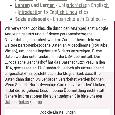
Lehren und Lernen
-
Unterrichtsfach Englisch
-
Introduction to English Linguistics
Sozialpädagogik
-
Unterrichtsfach Englisch
-
Introduction to English Linguistics
Wir verwenden Cookies, die durch den Analysedienst Google
Wirtschaftspädagogik
-
Unterrichtsfach
Analytics gesetzt und auf denen personenbezogene
Englisch
-
Introduction to English Linguistics
Nutzerdaten gespeichert werden. Zudem übermitteln wir
weitere personenbezogene Daten an Videodienste (YouTube,
Vimeo), um Ihnen eingebettete Videos anzuzeigen. Diese
Daten werden unter anderem in die USA übermittelt. Der
Europäische Gerichtshof hat das Datenschutzniveau in den
Timo Leder
/
30.06.2024
USA, gemessen an EU-Standards, jedoch als unzureichend
eingeschätzt. Es besteht auch die Möglichkeit, dass Ihre
Daten dann durch US-Behörden verarbeitet werden können.
KONTAKT
Wenn Sie auf "Nur notwendige Cookies verwenden" klicken,
findet die vorgehend beschriebene Übermittlung nicht statt.
LEUPHANA ALS ARBEITGEBER
Nähere Informationen hierzu entnehmen Sie bitte unserer
INTRANET
Datenschutzerklärung
.
IMPRESSUM
Cookie-Einstellungen
DATENSCHUTZ