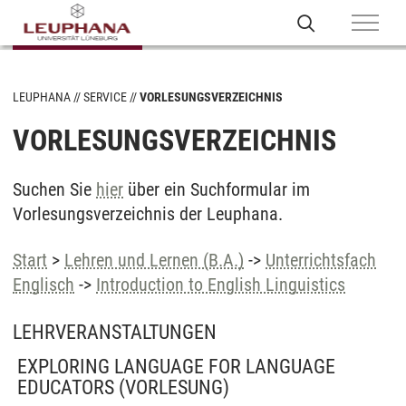
LEUPHANA
SERVICE
VORLESUNGSVERZEICHNIS
VORLESUNGSVERZEICHNIS
Suchen Sie
hier
über ein Suchformular im
Vorlesungsverzeichnis der Leuphana.
Start
>
Lehren und Lernen (B.A.)
->
Unterrichtsfach
Englisch
->
Introduction to English Linguistics
LEHRVERANSTALTUNGEN
EXPLORING LANGUAGE FOR LANGUAGE
EDUCATORS
(VORLESUNG)