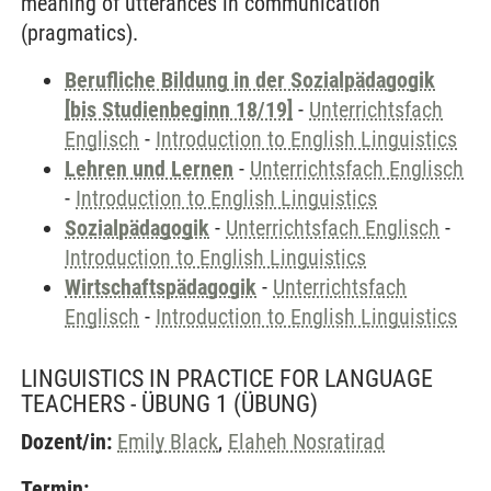
meaning of utterances in communication
(pragmatics).
Berufliche Bildung in der Sozialpädagogik
[bis Studienbeginn 18/19]
-
Unterrichtsfach
Englisch
-
Introduction to English Linguistics
Lehren und Lernen
-
Unterrichtsfach Englisch
-
Introduction to English Linguistics
Sozialpädagogik
-
Unterrichtsfach Englisch
-
Introduction to English Linguistics
Wirtschaftspädagogik
-
Unterrichtsfach
Englisch
-
Introduction to English Linguistics
LINGUISTICS IN PRACTICE FOR LANGUAGE
TEACHERS - ÜBUNG 1
(ÜBUNG)
Dozent/in:
Emily Black
,
Elaheh Nosratirad
Termin: