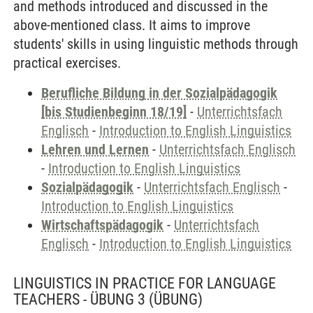
and methods introduced and discussed in the
above-mentioned class. It aims to improve
students' skills in using linguistic methods through
practical exercises.
Berufliche Bildung in der Sozialpädagogik
[bis Studienbeginn 18/19]
-
Unterrichtsfach
Englisch
-
Introduction to English Linguistics
Lehren und Lernen
-
Unterrichtsfach Englisch
-
Introduction to English Linguistics
Sozialpädagogik
-
Unterrichtsfach Englisch
-
Introduction to English Linguistics
Wirtschaftspädagogik
-
Unterrichtsfach
Englisch
-
Introduction to English Linguistics
LINGUISTICS IN PRACTICE FOR LANGUAGE
TEACHERS - ÜBUNG 3
(ÜBUNG)