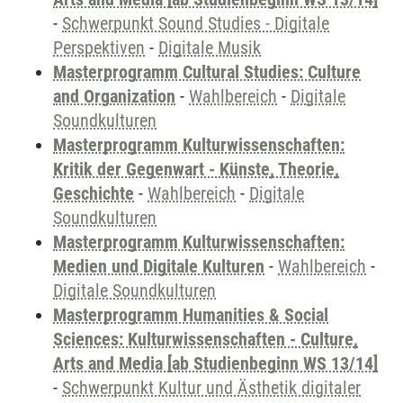
-
Schwerpunkt Sound Studies - Digitale
Perspektiven
-
Digitale Musik
Masterprogramm Cultural Studies: Culture
and Organization
-
Wahlbereich
-
Digitale
Soundkulturen
Masterprogramm Kulturwissenschaften:
Kritik der Gegenwart - Künste, Theorie,
Geschichte
-
Wahlbereich
-
Digitale
Soundkulturen
Masterprogramm Kulturwissenschaften:
Medien und Digitale Kulturen
-
Wahlbereich
-
Digitale Soundkulturen
Masterprogramm Humanities & Social
Sciences: Kulturwissenschaften - Culture,
Arts and Media [ab Studienbeginn WS 13/14]
-
Schwerpunkt Kultur und Ästhetik digitaler