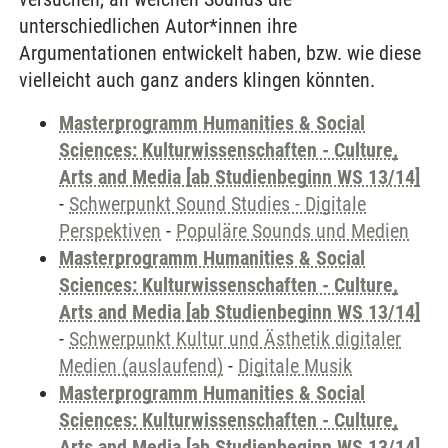
unterschiedlichen Autor*innen ihre
Argumentationen entwickelt haben, bzw. wie diese
vielleicht auch ganz anders klingen könnten.
Masterprogramm Humanities & Social
Sciences: Kulturwissenschaften - Culture,
Arts and Media [ab Studienbeginn WS 13/14]
-
Schwerpunkt Sound Studies - Digitale
Perspektiven
-
Populäre Sounds und Medien
Masterprogramm Humanities & Social
Sciences: Kulturwissenschaften - Culture,
Arts and Media [ab Studienbeginn WS 13/14]
-
Schwerpunkt Kultur und Ästhetik digitaler
Medien (auslaufend)
-
Digitale Musik
Masterprogramm Humanities & Social
Sciences: Kulturwissenschaften - Culture,
Arts and Media [ab Studienbeginn WS 13/14]