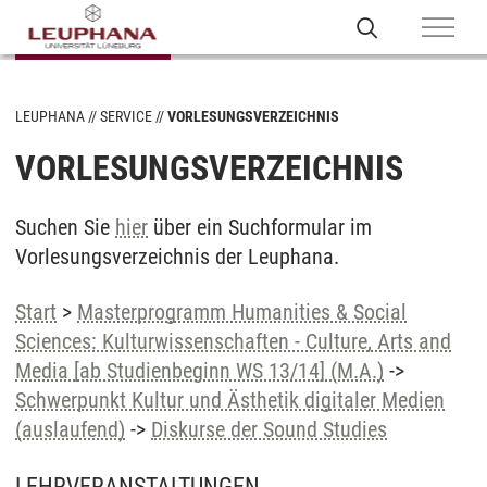
LEUPHANA
SERVICE
VORLESUNGSVERZEICHNIS
VORLESUNGSVERZEICHNIS
Suchen Sie
hier
über ein Suchformular im
Vorlesungsverzeichnis der Leuphana.
Start
>
Masterprogramm Humanities & Social
Sciences: Kulturwissenschaften - Culture, Arts and
Media [ab Studienbeginn WS 13/14] (M.A.)
->
Schwerpunkt Kultur und Ästhetik digitaler Medien
(auslaufend)
->
Diskurse der Sound Studies
LEHRVERANSTALTUNGEN