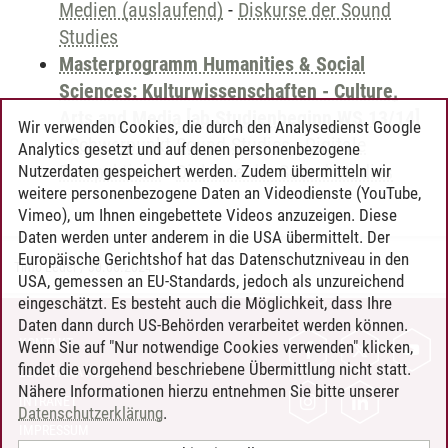
Medien (auslaufend)
-
Diskurse der Sound
Studies
Masterprogramm Humanities & Social
Sciences: Kulturwissenschaften - Culture,
Arts and Media [ab Studienbeginn WS 13/14]
Wir verwenden Cookies, die durch den Analysedienst Google
-
Schwerpunkt Sound Studies - Digitale
Analytics gesetzt und auf denen personenbezogene
Perspektiven
-
Diskurse der Sound Studies
Nutzerdaten gespeichert werden. Zudem übermitteln wir
weitere personenbezogene Daten an Videodienste (YouTube,
Vimeo), um Ihnen eingebettete Videos anzuzeigen. Diese
Daten werden unter anderem in die USA übermittelt. Der
Europäische Gerichtshof hat das Datenschutzniveau in den
Timo Leder
/
30.06.2024
USA, gemessen an EU-Standards, jedoch als unzureichend
eingeschätzt. Es besteht auch die Möglichkeit, dass Ihre
Daten dann durch US-Behörden verarbeitet werden können.
KONTAKT
Wenn Sie auf "Nur notwendige Cookies verwenden" klicken,
findet die vorgehend beschriebene Übermittlung nicht statt.
LEUPHANA ALS ARBEITGEBER
Nähere Informationen hierzu entnehmen Sie bitte unserer
INTRANET
Datenschutzerklärung
.
IMPRESSUM