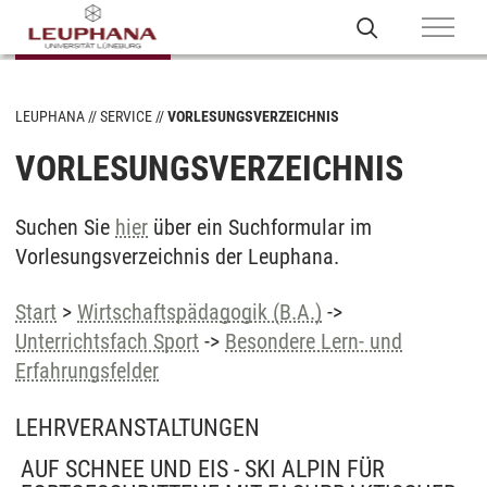
LEUPHANA
SERVICE
VORLESUNGSVERZEICHNIS
VORLESUNGSVERZEICHNIS
Suchen Sie
hier
über ein Suchformular im
Vorlesungsverzeichnis der Leuphana.
Start
>
Wirtschaftspädagogik (B.A.)
->
Unterrichtsfach Sport
->
Besondere Lern- und
Erfahrungsfelder
LEHRVERANSTALTUNGEN
AUF SCHNEE UND EIS - SKI ALPIN FÜR