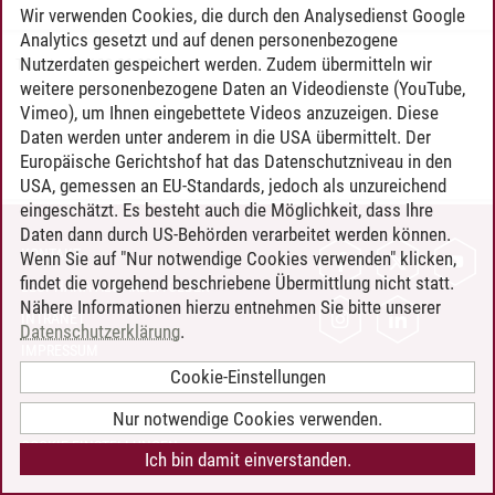
Wir verwenden Cookies, die durch den Analysedienst Google
Analytics gesetzt und auf denen personenbezogene
Nutzerdaten gespeichert werden. Zudem übermitteln wir
Timo Leder
/
30.06.2024
weitere personenbezogene Daten an Videodienste (YouTube,
Vimeo), um Ihnen eingebettete Videos anzuzeigen. Diese
Daten werden unter anderem in die USA übermittelt. Der
Europäische Gerichtshof hat das Datenschutzniveau in den
USA, gemessen an EU-Standards, jedoch als unzureichend
eingeschätzt. Es besteht auch die Möglichkeit, dass Ihre
Daten dann durch US-Behörden verarbeitet werden können.
KONTAKT
Wenn Sie auf "Nur notwendige Cookies verwenden" klicken,
findet die vorgehend beschriebene Übermittlung nicht statt.
LEUPHANA ALS ARBEITGEBER
Nähere Informationen hierzu entnehmen Sie bitte unserer
INTRANET
Datenschutzerklärung
.
IMPRESSUM
Cookie-Einstellungen
DATENSCHUTZ
BARRIEREFREIHEIT
Nur notwendige Cookies verwenden.
COOKIE-EINSTELLUNGEN
Ich bin damit einverstanden.