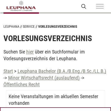
LEUPHANA
SERVICE
VORLESUNGSVERZEICHNIS
VORLESUNGSVERZEICHNIS
Suchen Sie
hier
über ein Suchformular im
Vorlesungsverzeichnis der Leuphana.
Start
>
Leuphana Bachelor (B.A./B.Eng./B.Sc./LL.B.)
->
Minor Wirtschaftsrecht (auslaufend)
->
Öffentliches Recht
Keine Veranstaltungen im aktuellen Semester
vorhanden