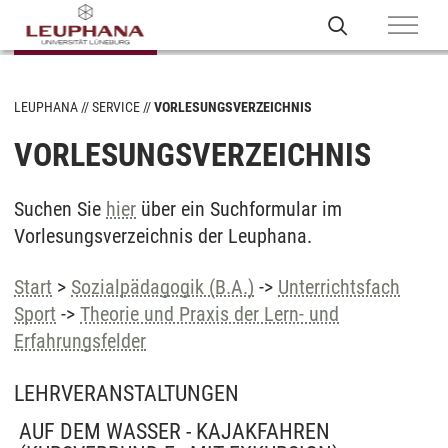
LEUPHANA
SERVICE
VORLESUNGSVERZEICHNIS
VORLESUNGSVERZEICHNIS
Suchen Sie
hier
über ein Suchformular im
Vorlesungsverzeichnis der Leuphana.
Start
>
Sozialpädagogik (B.A.)
->
Unterrichtsfach
Sport
->
Theorie und Praxis der Lern- und
Erfahrungsfelder
LEHRVERANSTALTUNGEN
AUF DEM WASSER - KAJAKFAHREN