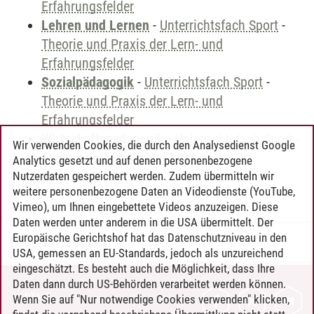
Erfahrungsfelder
Lehren und Lernen
-
Unterrichtsfach Sport
-
Theorie und Praxis der Lern- und
Erfahrungsfelder
Sozialpädagogik
-
Unterrichtsfach Sport
-
Theorie und Praxis der Lern- und
Erfahrungsfelder
Wirtschaftspädagogik
-
Unterrichtsfach Sport
-
Wir verwenden Cookies, die durch den Analysedienst Google
Theorie und Praxis der Lern- und
Analytics gesetzt und auf denen personenbezogene
Erfahrungsfelder
Nutzerdaten gespeichert werden. Zudem übermitteln wir
weitere personenbezogene Daten an Videodienste (YouTube,
Vimeo), um Ihnen eingebettete Videos anzuzeigen. Diese
Daten werden unter anderem in die USA übermittelt. Der
Europäische Gerichtshof hat das Datenschutzniveau in den
Timo Leder
/
30.06.2024
USA, gemessen an EU-Standards, jedoch als unzureichend
eingeschätzt. Es besteht auch die Möglichkeit, dass Ihre
Daten dann durch US-Behörden verarbeitet werden können.
KONTAKT
Wenn Sie auf "Nur notwendige Cookies verwenden" klicken,