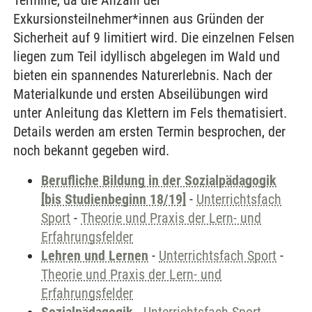
Termine, da die Anzahl der
Exkursionsteilnehmer*innen aus Gründen der
Sicherheit auf 9 limitiert wird. Die einzelnen Felsen
liegen zum Teil idyllisch abgelegen im Wald und
bieten ein spannendes Naturerlebnis. Nach der
Materialkunde und ersten Abseilübungen wird
unter Anleitung das Klettern im Fels thematisiert.
Details werden am ersten Termin besprochen, der
noch bekannt gegeben wird.
Berufliche Bildung in der Sozialpädagogik
[bis Studienbeginn 18/19]
-
Unterrichtsfach
Sport
-
Theorie und Praxis der Lern- und
Erfahrungsfelder
Lehren und Lernen
-
Unterrichtsfach Sport
-
Theorie und Praxis der Lern- und
Erfahrungsfelder