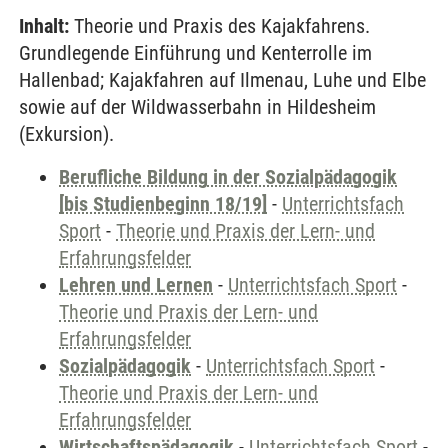
Inhalt:
Theorie und Praxis des Kajakfahrens.
Grundlegende Einführung und Kenterrolle im
Hallenbad; Kajakfahren auf Ilmenau, Luhe und Elbe
sowie auf der Wildwasserbahn in Hildesheim
(Exkursion).
Berufliche Bildung in der Sozialpädagogik
[bis Studienbeginn 18/19]
-
Unterrichtsfach
Sport
-
Theorie und Praxis der Lern- und
Erfahrungsfelder
Lehren und Lernen
-
Unterrichtsfach Sport
-
Theorie und Praxis der Lern- und
Erfahrungsfelder
Sozialpädagogik
-
Unterrichtsfach Sport
-
Theorie und Praxis der Lern- und
Erfahrungsfelder
Wirtschaftspädagogik
-
Unterrichtsfach Sport
-