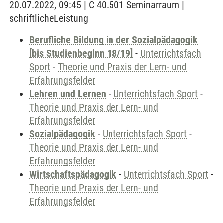
20.07.2022, 09:45 | C 40.501 Seminarraum |
schriftlicheLeistung
Berufliche Bildung in der Sozialpädagogik
[bis Studienbeginn 18/19]
-
Unterrichtsfach
Sport
-
Theorie und Praxis der Lern- und
Erfahrungsfelder
Lehren und Lernen
-
Unterrichtsfach Sport
-
Theorie und Praxis der Lern- und
Erfahrungsfelder
Sozialpädagogik
-
Unterrichtsfach Sport
-
Theorie und Praxis der Lern- und
Erfahrungsfelder
Wirtschaftspädagogik
-
Unterrichtsfach Sport
-
Theorie und Praxis der Lern- und
Erfahrungsfelder