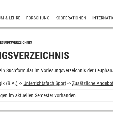
UM & LEHRE
FORSCHUNG
KOOPERATIONEN
INTERNATI
ESUNGSVERZEICHNIS
GSVERZEICHNIS
ein Suchformular im Vorlesungsverzeichnis der Leuphan
ik (B.A.)
->
Unterrichtsfach Sport
->
Zusätzliche Angebo
ngen im aktuellen Semester vorhanden