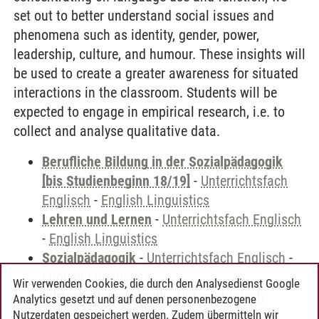
set out to better understand social issues and
phenomena such as identity, gender, power,
leadership, culture, and humour. These insights will
be used to create a greater awareness for situated
interactions in the classroom. Students will be
expected to engage in empirical research, i.e. to
collect and analyse qualitative data.
Berufliche Bildung in der Sozialpädagogik
[bis Studienbeginn 18/19]
-
Unterrichtsfach
Englisch
-
English Linguistics
Lehren und Lernen
-
Unterrichtsfach Englisch
-
English Linguistics
Sozialpädagogik
-
Unterrichtsfach Englisch
-
English Linguistics
Wir verwenden Cookies, die durch den Analysedienst Google
Wirtschaftspädagogik
-
Unterrichtsfach
Analytics gesetzt und auf denen personenbezogene
Englisch
-
English Linguistics
Nutzerdaten gespeichert werden. Zudem übermitteln wir