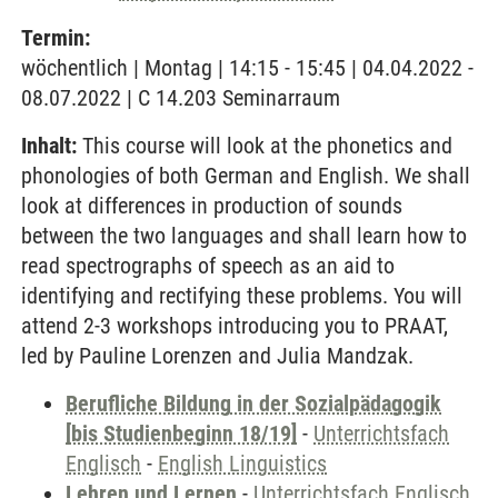
Termin:
wöchentlich | Montag | 14:15 - 15:45 | 04.04.2022 -
08.07.2022 | C 14.203 Seminarraum
Inhalt:
This course will look at the phonetics and
phonologies of both German and English. We shall
look at differences in production of sounds
between the two languages and shall learn how to
read spectrographs of speech as an aid to
identifying and rectifying these problems. You will
attend 2-3 workshops introducing you to PRAAT,
led by Pauline Lorenzen and Julia Mandzak.
Berufliche Bildung in der Sozialpädagogik
[bis Studienbeginn 18/19]
-
Unterrichtsfach
Englisch
-
English Linguistics
Lehren und Lernen
-
Unterrichtsfach Englisch