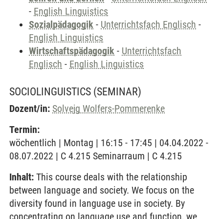
-
English Linguistics
Sozialpädagogik
-
Unterrichtsfach Englisch
-
English Linguistics
Wirtschaftspädagogik
-
Unterrichtsfach
Englisch
-
English Linguistics
SOCIOLINGUISTICS
(SEMINAR)
Dozent/in:
Solvejg Wolfers-Pommerenke
Termin:
wöchentlich | Montag | 16:15 - 17:45 | 04.04.2022 -
08.07.2022 | C 4.215 Seminarraum | C 4.215
Inhalt:
This course deals with the relationship
between language and society. We focus on the
diversity found in language use in society. By
concentrating on language use and function, we