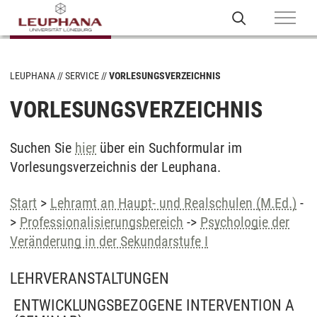
LEUPHANA
SERVICE
VORLESUNGSVERZEICHNIS
VORLESUNGSVERZEICHNIS
Suchen Sie
hier
über ein Suchformular im
Vorlesungsverzeichnis der Leuphana.
Start
>
Lehramt an Haupt- und Realschulen (M.Ed.)
-
>
Professionalisierungsbereich
->
Psychologie der
Veränderung in der Sekundarstufe I
LEHRVERANSTALTUNGEN
ENTWICKLUNGSBEZOGENE INTERVENTION A