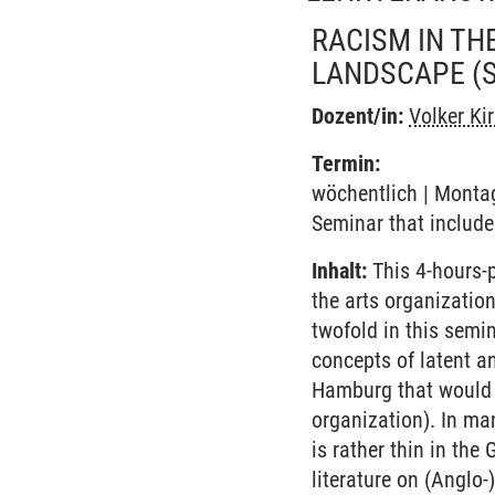
RACISM IN TH
LANDSCAPE
(
Dozent/in:
Volker Ki
Termin:
wöchentlich | Montag
Seminar that include
Inhalt:
This 4-hours-p
the arts organizatio
twofold in this semin
concepts of latent an
Hamburg that would l
organization). In man
is rather thin in th
literature on (Anglo