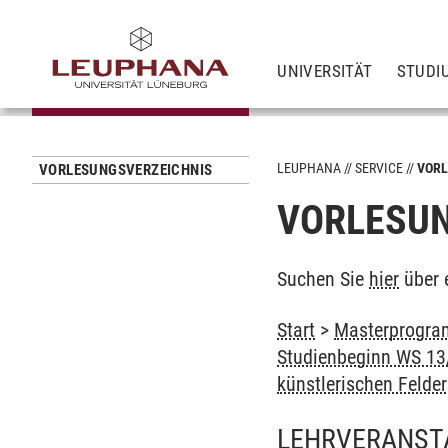
UNIVERSITÄT
STUDI
LEUPHANA
SERVICE
VORL
VORLESUNGSVERZEICHNIS
VORLESUN
Suchen Sie
hier
über 
Start
>
Masterprogram
Studienbeginn WS 13/
künstlerischen Felde
LEHRVERANST