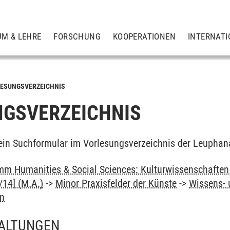
UM & LEHRE
FORSCHUNG
KOOPERATIONEN
INTERNATI
ESUNGSVERZEICHNIS
GSVERZEICHNIS
ein Suchformular im Vorlesungsverzeichnis der Leuphan
m Humanities & Social Sciences: Kulturwissenschaften -
14] (M.A.)
->
Minor Praxisfelder der Künste
->
Wissens- 
rn
ALTUNGEN