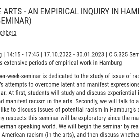
E ARTS - AN EMPIRICAL INQUIRY IN HA
SEMINAR)
rchberg
 | 14:15 - 17:45 | 17.10.2022 - 30.01.2023 | C 5.325 Sem
s extensive periods of empirical work in Hamburg
er-week-seminar is dedicated to the study of issue of ra
n's attempts to overcome latent and manifest expressions
ar. At first, students will study and discuss experiential
d manifest racism in the arts. Secondly, we will talk to a
ike to discuss issues of potential racism in Hamburg's 
y respects this seminar will be exploratory since the ma
e German speaking world. We will begin the seminar by re
-) American racism (in the arts), and then discuss whethe