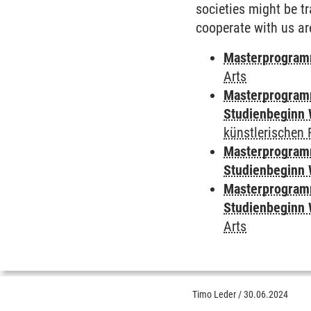
societies might be t
cooperate with us ar
Masterprogramm
Arts
Masterprogramm
Studienbeginn 
künstlerischen 
Masterprogramm
Studienbeginn 
Masterprogramm
Studienbeginn 
Arts
Timo Leder
/
30.06.2024