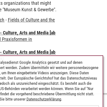
ts organizations that might
the "Museum Kunst & Gewerbe".
ich
-
Fields of Culture and the
 Culture, Arts and Media [ab
 Praxisformen in
 Culture, Arts and Media [ab
ekt
alysedienst Google Analytics gesetzt und auf denen
 Culture, Arts and Media [ab
ert werden. Zudem übermitteln wir weitere personenbezogene
-
Organizational Theory for the
 um Ihnen eingebettete Videos anzuzeigen. Diese Daten
telt. Der Europäische Gerichtshof hat das Datenschutzniveau
edoch als unzureichend eingeschätzt. Es besteht auch die
 US-Behörden verarbeitet werden können. Wenn Sie auf "Nur
indet die vorgehend beschriebene Übermittlung nicht statt.
ie bitte unserer
Datenschutzerklärung
.