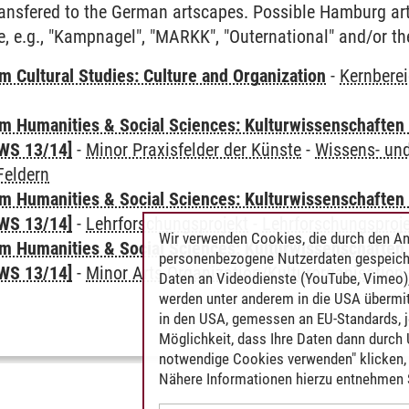
ransfered to the German artscapes. Possible Hamburg ar
e, e.g., "Kampnagel", "MARKK", "Outernational" and/or 
 Cultural Studies: Culture and Organization
-
Kernbere
 Humanities & Social Sciences: Kulturwissenschaften -
WS 13/14]
-
Minor Praxisfelder der Künste
-
Wissens- und
Feldern
 Humanities & Social Sciences: Kulturwissenschaften -
WS 13/14]
-
Lehrforschungsprojekt
-
Lehrforschungsproj
Wir verwenden Cookies, die durch den An
 Humanities & Social Sciences: Kulturwissenschaften -
personenbezogene Nutzerdaten gespeich
WS 13/14]
-
Minor Arts Organization/Kulturorganisation
Daten an Videodienste (YouTube, Vimeo),
werden unter anderem in die USA übermit
in den USA, gemessen an EU-Standards, j
Möglichkeit, dass Ihre Daten dann durch
notwendige Cookies verwenden" klicken, f
Nähere Informationen hierzu entnehmen S