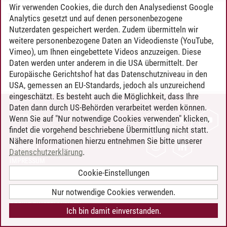
Wir verwenden Cookies, die durch den Analysedienst Google
Timo Leder
/
30.06.2024
Analytics gesetzt und auf denen personenbezogene
Nutzerdaten gespeichert werden. Zudem übermitteln wir
weitere personenbezogene Daten an Videodienste (YouTube,
Vimeo), um Ihnen eingebettete Videos anzuzeigen. Diese
Daten werden unter anderem in die USA übermittelt. Der
Europäische Gerichtshof hat das Datenschutzniveau in den
USA, gemessen an EU-Standards, jedoch als unzureichend
eingeschätzt. Es besteht auch die Möglichkeit, dass Ihre
Daten dann durch US-Behörden verarbeitet werden können.
KONTAKT
Wenn Sie auf "Nur notwendige Cookies verwenden" klicken,
findet die vorgehend beschriebene Übermittlung nicht statt.
LEUPHANA ALS ARBEITGEBER
Nähere Informationen hierzu entnehmen Sie bitte unserer
INTRANET
Datenschutzerklärung
.
IMPRESSUM
Cookie-Einstellungen
DATENSCHUTZ
BARRIEREFREIHEIT
Nur notwendige Cookies verwenden.
COOKIE-EINSTELLUNGEN
Ich bin damit einverstanden.