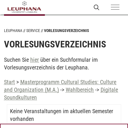
LEUPHANA
SERVICE
VORLESUNGSVERZEICHNIS
VORLESUNGSVERZEICHNIS
Suchen Sie
hier
über ein Suchformular im
Vorlesungsverzeichnis der Leuphana.
Start
>
Masterprogramm Cultural Studies: Culture
and Organization (M.A.)
->
Wahlbereich
->
Digitale
Soundkulturen
Keine Veranstaltungen im aktuellen Semester
vorhanden