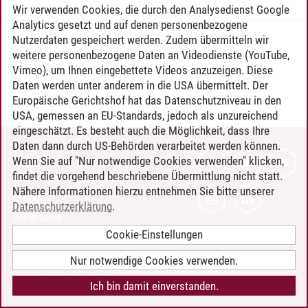
Wir verwenden Cookies, die durch den Analysedienst Google
Analytics gesetzt und auf denen personenbezogene
Nutzerdaten gespeichert werden. Zudem übermitteln wir
Timo Leder
/
30.06.2024
weitere personenbezogene Daten an Videodienste (YouTube,
Vimeo), um Ihnen eingebettete Videos anzuzeigen. Diese
Daten werden unter anderem in die USA übermittelt. Der
Europäische Gerichtshof hat das Datenschutzniveau in den
USA, gemessen an EU-Standards, jedoch als unzureichend
eingeschätzt. Es besteht auch die Möglichkeit, dass Ihre
Daten dann durch US-Behörden verarbeitet werden können.
KONTAKT
Wenn Sie auf "Nur notwendige Cookies verwenden" klicken,
findet die vorgehend beschriebene Übermittlung nicht statt.
LEUPHANA ALS ARBEITGEBER
Nähere Informationen hierzu entnehmen Sie bitte unserer
INTRANET
Datenschutzerklärung
.
IMPRESSUM
Cookie-Einstellungen
DATENSCHUTZ
BARRIEREFREIHEIT
Nur notwendige Cookies verwenden.
COOKIE-EINSTELLUNGEN
Ich bin damit einverstanden.