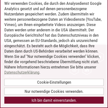
Wir verwenden Cookies, die durch den Analysedienst Google
Analytics gesetzt und auf denen personenbezogene
Nutzerdaten gespeichert werden. Zudem übermitteln wir
Timo Leder
/
30.06.2024
weitere personenbezogene Daten an Videodienste (YouTube,
Vimeo), um Ihnen eingebettete Videos anzuzeigen. Diese
Daten werden unter anderem in die USA übermittelt. Der
Europäische Gerichtshof hat das Datenschutzniveau in den
USA, gemessen an EU-Standards, jedoch als unzureichend
eingeschätzt. Es besteht auch die Möglichkeit, dass Ihre
Daten dann durch US-Behörden verarbeitet werden können.
KONTAKT
Wenn Sie auf "Nur notwendige Cookies verwenden" klicken,
findet die vorgehend beschriebene Übermittlung nicht statt.
LEUPHANA ALS ARBEITGEBER
Nähere Informationen hierzu entnehmen Sie bitte unserer
INTRANET
Datenschutzerklärung
.
IMPRESSUM
Cookie-Einstellungen
DATENSCHUTZ
BARRIEREFREIHEIT
Nur notwendige Cookies verwenden.
COOKIE-EINSTELLUNGEN
Ich bin damit einverstanden.