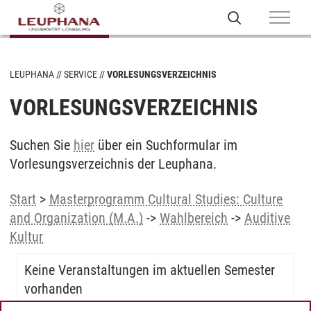
LEUPHANA
SERVICE
VORLESUNGSVERZEICHNIS
VORLESUNGSVERZEICHNIS
Suchen Sie
hier
über ein Suchformular im
Vorlesungsverzeichnis der Leuphana.
Start
>
Masterprogramm Cultural Studies: Culture
and Organization (M.A.)
->
Wahlbereich
->
Auditive
Kultur
Keine Veranstaltungen im aktuellen Semester
vorhanden