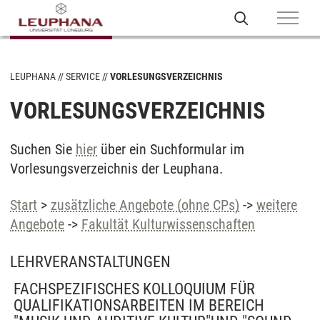
LEUPHANA
SERVICE
VORLESUNGSVERZEICHNIS
VORLESUNGSVERZEICHNIS
Suchen Sie
hier
über ein Suchformular im
Vorlesungsverzeichnis der Leuphana.
Start
>
zusätzliche Angebote (ohne CPs)
->
weitere
Angebote
->
Fakultät Kulturwissenschaften
LEHRVERANSTALTUNGEN
FACHSPEZIFISCHES KOLLOQUIUM FÜR
QUALIFIKATIONSARBEITEN IM BEREICH