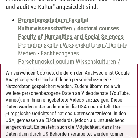
und auditive Kultur" angesiedelt sind.
Promotionsstudium Fakultät
Kulturwissenschaften / doctoral courses
Faculty of Humanities and Social Sciences
-
Promotionskolleg Wissenskulturen / Digitale
Medien
-
Fachbezogenes
Forschungskolloquium Wissenskulturen /
Digitale Medien
Wir verwenden Cookies, die durch den Analysedienst Google
zusätzliche Angebote
-
weitere Angebote
-
Analytics gesetzt und auf denen personenbezogene
Fakultät Kulturwissenschaften
Nutzerdaten gespeichert werden. Zudem übermitteln wir
weitere personenbezogene Daten an Videodienste (YouTube,
Vimeo), um Ihnen eingebettete Videos anzuzeigen. Diese
Daten werden unter anderem in die USA übermittelt. Der
Europäische Gerichtshof hat das Datenschutzniveau in den
Timo Leder
/
30.06.2024
USA, gemessen an EU-Standards, jedoch als unzureichend
eingeschätzt. Es besteht auch die Möglichkeit, dass Ihre
Daten dann durch US-Behörden verarbeitet werden können.