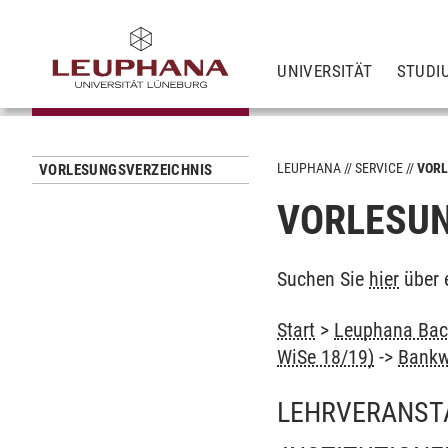
UNIVERSITÄT
STUDI
LEUPHANA
SERVICE
VORL
VORLESUNGSVERZEICHNIS
VORLESUN
Suchen Sie
hier
über 
Start
>
Leuphana Bach
WiSe 18/19)
->
Bankwi
LEHRVERANST