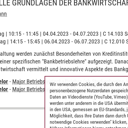
ELLE GRUNDLAGEN DER BANKWIRTSCHA
ann
ag | 10:15 - 11:45 | 04.04.2023 - 04.07.2023 | C 14.103
tag | 14:15 - 15:45 | 06.04.2023 - 06.07.2023 | C 12.010
taltung werden zunächst Besonderheiten von Kreditinsti
 einer spezifischen "Bankbetriebslehre" aufgezeigt. Danac
twirtschaft vermittelt und innovative Aspekte des Bankge
elor
-
Major Betriebswirtschaftslehre (ab Studienbeginn 
Wir verwenden Cookies, die durch den An
elor
-
Major Betriebswirtschaftslehre (bis Studienbeginn
personenbezogene Nutzerdaten gespeich
Daten an Videodienste (YouTube, Vimeo),
werden unter anderem in die USA übermit
in den USA, gemessen an EU-Standards, j
Möglichkeit, dass Ihre Daten dann durch
notwendige Cookies verwenden" klicken, f