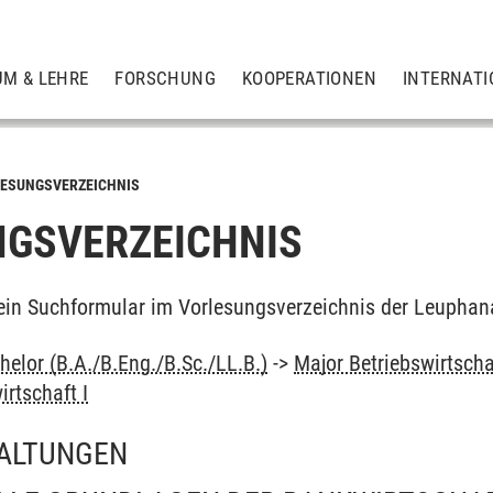
UM & LEHRE
FORSCHUNG
KOOPERATIONEN
INTERNATI
ESUNGSVERZEICHNIS
GSVERZEICHNIS
ein Suchformular im Vorlesungsverzeichnis der Leuphan
elor (B.A./B.Eng./B.Sc./LL.B.)
->
Major Betriebswirtscha
rtschaft I
ALTUNGEN