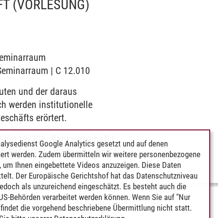
FT
(VORLESUNG)
 Seminarraum
 Seminarraum | C 12.010
tuten und der daraus
h werden institutionelle
schäfts erörtert.
WiSe 19/20)
-
Bankwirtschaft I
alysedienst Google Analytics gesetzt und auf denen
 WiSe 18/19)
-
Bankwirtschaft I
ert werden. Zudem übermitteln wir weitere personenbezogene
 um Ihnen eingebettete Videos anzuzeigen. Diese Daten
telt. Der Europäische Gerichtshof hat das Datenschutzniveau
edoch als unzureichend eingeschätzt. Es besteht auch die
 US-Behörden verarbeitet werden können. Wenn Sie auf "Nur
indet die vorgehend beschriebene Übermittlung nicht statt.