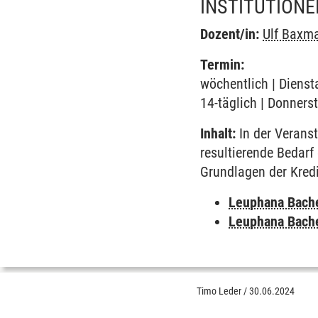
INSTITUTION
Dozent/in:
Ulf Baxm
Termin:
wöchentlich | Dienst
14-täglich | Donners
Inhalt:
In der Verans
resultierende Bedarf
Grundlagen der Kredi
Leuphana Bach
Leuphana Bach
Timo Leder
/
30.06.2024