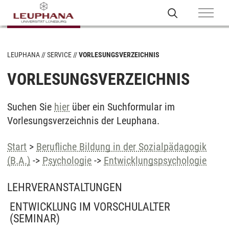
LEUPHANA
SERVICE
VORLESUNGSVERZEICHNIS
VORLESUNGSVERZEICHNIS
Suchen Sie
hier
über ein Suchformular im
Vorlesungsverzeichnis der Leuphana.
Start
>
Berufliche Bildung in der Sozialpädagogik
(B.A.)
->
Psychologie
->
Entwicklungspsychologie
LEHRVERANSTALTUNGEN
ENTWICKLUNG IM VORSCHULALTER
(SEMINAR)