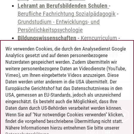
Lehramt an Berufsbildenden Schulen
-
Berufliche Fachrichtung Sozialpädagogik
-
Grundstudium - Entwicklungs- und
Persönlichkeitspsychologie
Bildungswissenschaften
-
Kerncurriculum
-
6.2 - Sozial- und Entwicklungspsychologie
Wir verwenden Cookies, die durch den Analysedienst Google
Berufliche Bildung in der Sozialpädagogik
-
Analytics gesetzt und auf denen personenbezogene
Psychologie
-
Entwicklungspsychologie
Nutzerdaten gespeichert werden. Zudem übermitteln wir
weitere personenbezogene Daten an Videodienste (YouTube,
Vimeo), um Ihnen eingebettete Videos anzuzeigen. Diese
Daten werden unter anderem in die USA übermittelt. Der
Europäische Gerichtshof hat das Datenschutzniveau in den
Timo Leder
/
30.06.2024
USA, gemessen an EU-Standards, jedoch als unzureichend
eingeschätzt. Es besteht auch die Möglichkeit, dass Ihre
Daten dann durch US-Behörden verarbeitet werden können.
KONTAKT
Wenn Sie auf "Nur notwendige Cookies verwenden" klicken,
findet die vorgehend beschriebene Übermittlung nicht statt.
LEUPHANA ALS ARBEITGEBER
Nähere Informationen hierzu entnehmen Sie bitte unserer
INTRANET