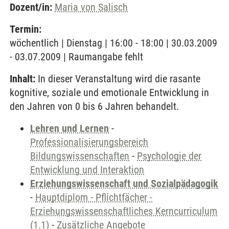
Dozent/in:
Maria von Salisch
Termin:
wöchentlich | Dienstag | 16:00 - 18:00 | 30.03.2009
- 03.07.2009 | Raumangabe fehlt
Inhalt:
In dieser Veranstaltung wird die rasante
kognitive, soziale und emotionale Entwicklung in
den Jahren von 0 bis 6 Jahren behandelt.
Lehren und Lernen
-
Professionalisierungsbereich
Bildungswissenschaften
-
Psychologie der
Entwicklung und Interaktion
Erziehungswissenschaft und Sozialpädagogik
-
Hauptdiplom - Pflichtfächer -
Erziehungswissenschaftliches Kerncurriculum
(1.1)
-
Zusätzliche Angebote