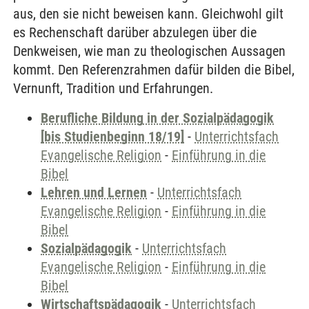
aus, den sie nicht beweisen kann. Gleichwohl gilt
es Rechenschaft darüber abzulegen über die
Denkweisen, wie man zu theologischen Aussagen
kommt. Den Referenzrahmen dafür bilden die Bibel,
Vernunft, Tradition und Erfahrungen.
Berufliche Bildung in der Sozialpädagogik
[bis Studienbeginn 18/19]
-
Unterrichtsfach
Evangelische Religion
-
Einführung in die
Bibel
Lehren und Lernen
-
Unterrichtsfach
Evangelische Religion
-
Einführung in die
Bibel
Sozialpädagogik
-
Unterrichtsfach
Evangelische Religion
-
Einführung in die
Bibel
Wirtschaftspädagogik
-
Unterrichtsfach