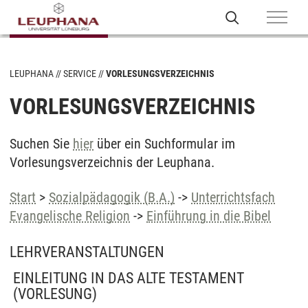
LEUPHANA
SERVICE
VORLESUNGSVERZEICHNIS
VORLESUNGSVERZEICHNIS
Suchen Sie
hier
über ein Suchformular im
Vorlesungsverzeichnis der Leuphana.
Start
>
Sozialpädagogik (B.A.)
->
Unterrichtsfach
Evangelische Religion
->
Einführung in die Bibel
LEHRVERANSTALTUNGEN
EINLEITUNG IN DAS ALTE TESTAMENT
(VORLESUNG)