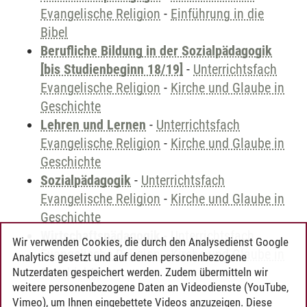
Evangelische Religion
-
Einführung in die
Bibel
Berufliche Bildung in der Sozialpädagogik
[bis Studienbeginn 18/19]
-
Unterrichtsfach
Evangelische Religion
-
Kirche und Glaube in
Geschichte
Lehren und Lernen
-
Unterrichtsfach
Evangelische Religion
-
Kirche und Glaube in
Geschichte
Sozialpädagogik
-
Unterrichtsfach
Evangelische Religion
-
Kirche und Glaube in
Geschichte
Wirtschaftspädagogik
-
Unterrichtsfach
Wir verwenden Cookies, die durch den Analysedienst Google
Evangelische Religion
-
Kirche und Glaube in
Analytics gesetzt und auf denen personenbezogene
Geschichte
Nutzerdaten gespeichert werden. Zudem übermitteln wir
weitere personenbezogene Daten an Videodienste (YouTube,
Vimeo), um Ihnen eingebettete Videos anzuzeigen. Diese