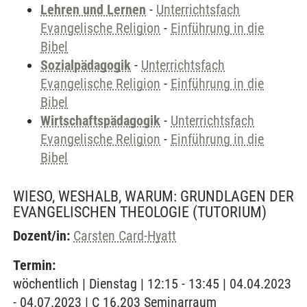
Lehren und Lernen
-
Unterrichtsfach
Evangelische Religion
-
Einführung in die
Bibel
Sozialpädagogik
-
Unterrichtsfach
Evangelische Religion
-
Einführung in die
Bibel
Wirtschaftspädagogik
-
Unterrichtsfach
Evangelische Religion
-
Einführung in die
Bibel
WIESO, WESHALB, WARUM: GRUNDLAGEN DER
EVANGELISCHEN THEOLOGIE
(TUTORIUM)
Dozent/in:
Carsten Card-Hyatt
Termin:
wöchentlich | Dienstag | 12:15 - 13:45 | 04.04.2023
- 04.07.2023 | C 16.203 Seminarraum