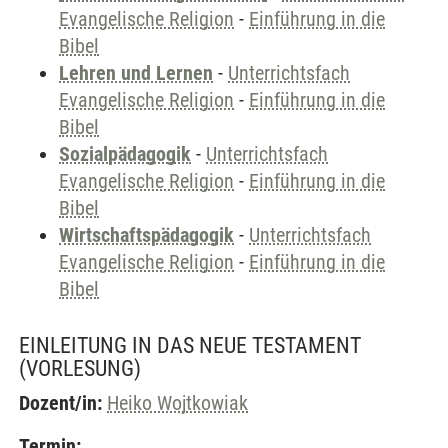
Evangelische Religion
-
Einführung in die
Bibel
Lehren und Lernen
-
Unterrichtsfach
Evangelische Religion
-
Einführung in die
Bibel
Sozialpädagogik
-
Unterrichtsfach
Evangelische Religion
-
Einführung in die
Bibel
Wirtschaftspädagogik
-
Unterrichtsfach
Evangelische Religion
-
Einführung in die
Bibel
EINLEITUNG IN DAS NEUE TESTAMENT
(VORLESUNG)
Dozent/in:
Heiko Wojtkowiak
Termin: