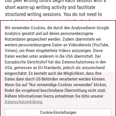
Our peer writing tutors begin each session with a
short warm-up writing activity and facilitate
structured writing sessions. You do not need to
register in advance; you can simply stop by.
Wir verwenden Cookies, die durch den Analysedienst Google
zusätzliche Angebote
-
Schreibzentrum /
Analytics gesetzt und auf denen personenbezogene
Writing Center
-
Arbeitsgemeinschaft
Nutzerdaten gespeichert werden. Zudem übermitteln wir
weitere personenbezogene Daten an Videodienste (YouTube,
Vimeo), um Ihnen eingebettete Videos anzuzeigen. Diese
Daten werden unter anderem in die USA übermittelt. Der
Europäische Gerichtshof hat das Datenschutzniveau in den
Timo Leder
/
30.06.2024
USA, gemessen an EU-Standards, jedoch als unzureichend
eingeschätzt. Es besteht auch die Möglichkeit, dass Ihre
Daten dann durch US-Behörden verarbeitet werden können.
KONTAKT
Wenn Sie auf "Nur notwendige Cookies verwenden" klicken,
findet die vorgehend beschriebene Übermittlung nicht statt.
LEUPHANA ALS ARBEITGEBER
Nähere Informationen hierzu entnehmen Sie bitte unserer
INTRANET
Datenschutzerklärung
.
IMPRESSUM
Cookie-Einstellungen
DATENSCHUTZ