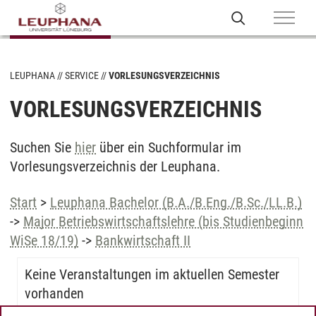
LEUPHANA
SERVICE
VORLESUNGSVERZEICHNIS
VORLESUNGSVERZEICHNIS
Suchen Sie
hier
über ein Suchformular im
Vorlesungsverzeichnis der Leuphana.
Start
>
Leuphana Bachelor (B.A./B.Eng./B.Sc./LL.B.)
->
Major Betriebswirtschaftslehre (bis Studienbeginn
WiSe 18/19)
->
Bankwirtschaft II
Keine Veranstaltungen im aktuellen Semester
vorhanden