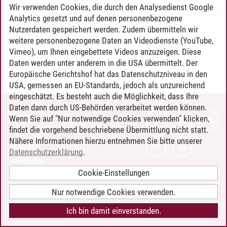
Wir verwenden Cookies, die durch den Analysedienst Google
Analytics gesetzt und auf denen personenbezogene
Nutzerdaten gespeichert werden. Zudem übermitteln wir
Timo Leder
/
30.06.2024
weitere personenbezogene Daten an Videodienste (YouTube,
Vimeo), um Ihnen eingebettete Videos anzuzeigen. Diese
Daten werden unter anderem in die USA übermittelt. Der
Europäische Gerichtshof hat das Datenschutzniveau in den
USA, gemessen an EU-Standards, jedoch als unzureichend
eingeschätzt. Es besteht auch die Möglichkeit, dass Ihre
Daten dann durch US-Behörden verarbeitet werden können.
KONTAKT
Wenn Sie auf "Nur notwendige Cookies verwenden" klicken,
findet die vorgehend beschriebene Übermittlung nicht statt.
LEUPHANA ALS ARBEITGEBER
Nähere Informationen hierzu entnehmen Sie bitte unserer
INTRANET
Datenschutzerklärung
.
IMPRESSUM
Cookie-Einstellungen
DATENSCHUTZ
BARRIEREFREIHEIT
Nur notwendige Cookies verwenden.
COOKIE-EINSTELLUNGEN
Ich bin damit einverstanden.