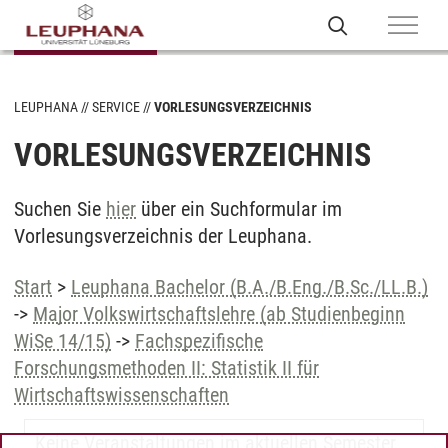
LEUPHANA
SERVICE
VORLESUNGSVERZEICHNIS
VORLESUNGSVERZEICHNIS
Suchen Sie
hier
über ein Suchformular im
Vorlesungsverzeichnis der Leuphana.
Start
>
Leuphana Bachelor (B.A./B.Eng./B.Sc./LL.B.)
->
Major Volkswirtschaftslehre (ab Studienbeginn
WiSe 14/15)
->
Fachspezifische
Forschungsmethoden II: Statistik II für
Wirtschaftswissenschaften
Keine Veranstaltungen im aktuellen Semester