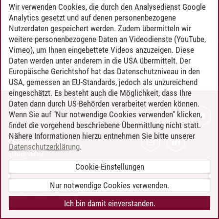
Wir verwenden Cookies, die durch den Analysedienst Google
vorhanden
Analytics gesetzt und auf denen personenbezogene
Nutzerdaten gespeichert werden. Zudem übermitteln wir
weitere personenbezogene Daten an Videodienste (YouTube,
Vimeo), um Ihnen eingebettete Videos anzuzeigen. Diese
Timo Leder
/
30.06.2024
Daten werden unter anderem in die USA übermittelt. Der
Europäische Gerichtshof hat das Datenschutzniveau in den
USA, gemessen an EU-Standards, jedoch als unzureichend
eingeschätzt. Es besteht auch die Möglichkeit, dass Ihre
Daten dann durch US-Behörden verarbeitet werden können.
KONTAKT
Wenn Sie auf "Nur notwendige Cookies verwenden" klicken,
findet die vorgehend beschriebene Übermittlung nicht statt.
LEUPHANA ALS ARBEITGEBER
Nähere Informationen hierzu entnehmen Sie bitte unserer
INTRANET
Datenschutzerklärung
.
IMPRESSUM
Cookie-Einstellungen
DATENSCHUTZ
BARRIEREFREIHEIT
Nur notwendige Cookies verwenden.
COOKIE-EINSTELLUNGEN
Ich bin damit einverstanden.