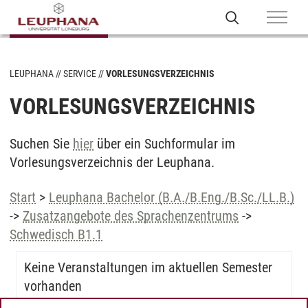
LEUPHANA
SERVICE
VORLESUNGSVERZEICHNIS
VORLESUNGSVERZEICHNIS
Suchen Sie
hier
über ein Suchformular im
Vorlesungsverzeichnis der Leuphana.
Start
>
Leuphana Bachelor (B.A./B.Eng./B.Sc./LL.B.)
->
Zusatzangebote des Sprachenzentrums
->
Schwedisch B1.1
Keine Veranstaltungen im aktuellen Semester
vorhanden