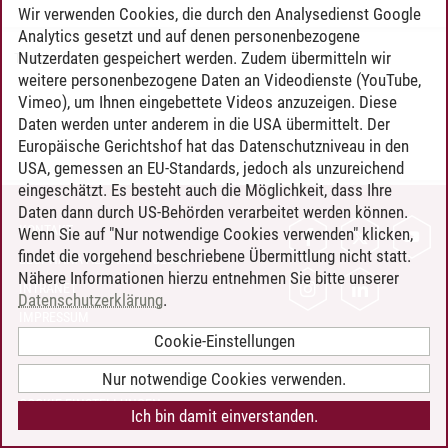
Wir verwenden Cookies, die durch den Analysedienst Google
Analytics gesetzt und auf denen personenbezogene
Nutzerdaten gespeichert werden. Zudem übermitteln wir
Timo Leder
/
30.06.2024
weitere personenbezogene Daten an Videodienste (YouTube,
Vimeo), um Ihnen eingebettete Videos anzuzeigen. Diese
Daten werden unter anderem in die USA übermittelt. Der
Europäische Gerichtshof hat das Datenschutzniveau in den
USA, gemessen an EU-Standards, jedoch als unzureichend
eingeschätzt. Es besteht auch die Möglichkeit, dass Ihre
Daten dann durch US-Behörden verarbeitet werden können.
KONTAKT
Wenn Sie auf "Nur notwendige Cookies verwenden" klicken,
findet die vorgehend beschriebene Übermittlung nicht statt.
LEUPHANA ALS ARBEITGEBER
Nähere Informationen hierzu entnehmen Sie bitte unserer
INTRANET
Datenschutzerklärung
.
IMPRESSUM
Cookie-Einstellungen
DATENSCHUTZ
BARRIEREFREIHEIT
Nur notwendige Cookies verwenden.
COOKIE-EINSTELLUNGEN
Ich bin damit einverstanden.