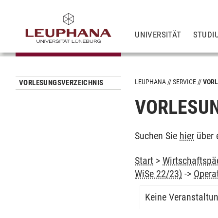
UNIVERSITÄT
STUDI
LEUPHANA
SERVICE
VORL
VORLESUNGSVERZEICHNIS
VORLESUN
Suchen Sie
hier
über 
Start
>
Wirtschaftspä
WiSe 22/23)
->
Opera
Keine Veranstaltu