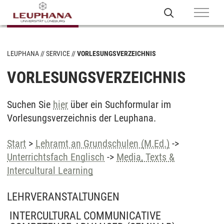
LEUPHANA
SERVICE
VORLESUNGSVERZEICHNIS
VORLESUNGSVERZEICHNIS
Suchen Sie
hier
über ein Suchformular im
Vorlesungsverzeichnis der Leuphana.
Start
>
Lehramt an Grundschulen (M.Ed.)
->
Unterrichtsfach Englisch
->
Media, Texts &
Intercultural Learning
LEHRVERANSTALTUNGEN
INTERCULTURAL COMMUNICATIVE