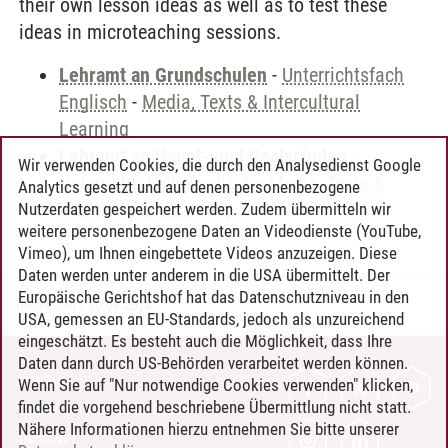
their own lesson ideas as well as to test these
ideas in microteaching sessions.
Lehramt an Grundschulen
-
Unterrichtsfach
Englisch
-
Media, Texts & Intercultural
Learning
Lehramt an Haupt- und Realschulen
-
Wir verwenden Cookies, die durch den Analysedienst Google
Unterrichtsfach Englisch
-
Media, Texts &
Analytics gesetzt und auf denen personenbezogene
Intercultural Learning
Nutzerdaten gespeichert werden. Zudem übermitteln wir
weitere personenbezogene Daten an Videodienste (YouTube,
Vimeo), um Ihnen eingebettete Videos anzuzeigen. Diese
Daten werden unter anderem in die USA übermittelt. Der
Europäische Gerichtshof hat das Datenschutzniveau in den
Timo Leder
/
30.06.2024
USA, gemessen an EU-Standards, jedoch als unzureichend
eingeschätzt. Es besteht auch die Möglichkeit, dass Ihre
Daten dann durch US-Behörden verarbeitet werden können.
KONTAKT
Wenn Sie auf "Nur notwendige Cookies verwenden" klicken,
findet die vorgehend beschriebene Übermittlung nicht statt.
LEUPHANA ALS ARBEITGEBER
Nähere Informationen hierzu entnehmen Sie bitte unserer
INTRANET