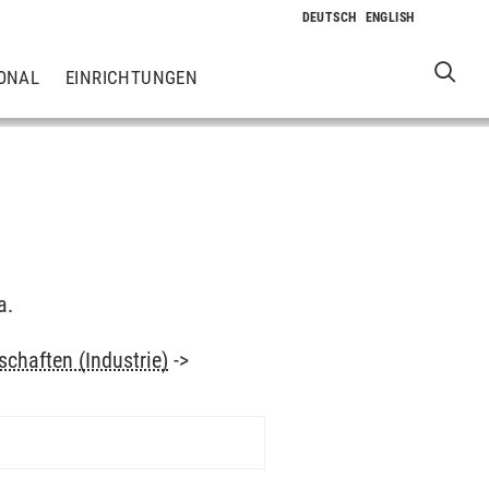
ONAL
EINRICHTUNGEN
a.
chaften (Industrie)
->