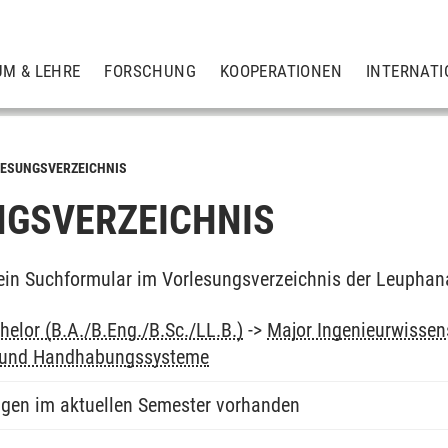
UM & LEHRE
FORSCHUNG
KOOPERATIONEN
INTERNATI
ESUNGSVERZEICHNIS
GSVERZEICHNIS
ein Suchformular im Vorlesungsverzeichnis der Leuphan
elor (B.A./B.Eng./B.Sc./LL.B.)
->
Major Ingenieurwissens
 und Handhabungssysteme
ngen im aktuellen Semester vorhanden