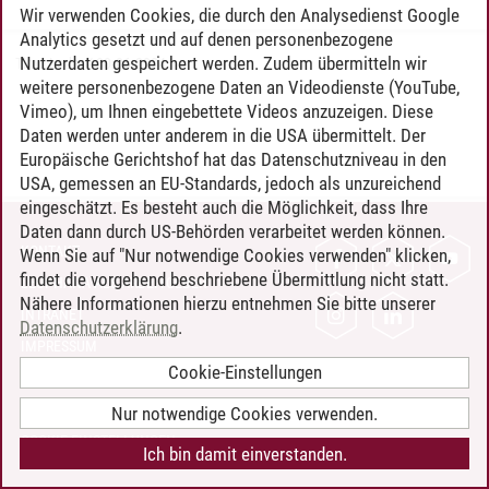
Wir verwenden Cookies, die durch den Analysedienst Google
Analytics gesetzt und auf denen personenbezogene
Nutzerdaten gespeichert werden. Zudem übermitteln wir
Timo Leder
/
30.06.2024
weitere personenbezogene Daten an Videodienste (YouTube,
Vimeo), um Ihnen eingebettete Videos anzuzeigen. Diese
Daten werden unter anderem in die USA übermittelt. Der
Europäische Gerichtshof hat das Datenschutzniveau in den
USA, gemessen an EU-Standards, jedoch als unzureichend
eingeschätzt. Es besteht auch die Möglichkeit, dass Ihre
Daten dann durch US-Behörden verarbeitet werden können.
KONTAKT
Wenn Sie auf "Nur notwendige Cookies verwenden" klicken,
findet die vorgehend beschriebene Übermittlung nicht statt.
LEUPHANA ALS ARBEITGEBER
Nähere Informationen hierzu entnehmen Sie bitte unserer
INTRANET
Datenschutzerklärung
.
IMPRESSUM
Cookie-Einstellungen
DATENSCHUTZ
BARRIEREFREIHEIT
Nur notwendige Cookies verwenden.
COOKIE-EINSTELLUNGEN
Ich bin damit einverstanden.