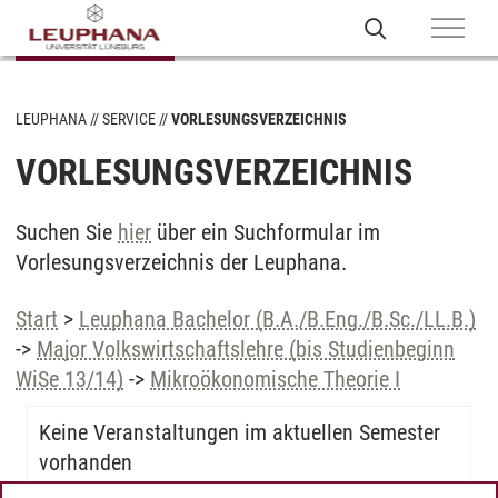
LEUPHANA
SERVICE
VORLESUNGSVERZEICHNIS
VORLESUNGSVERZEICHNIS
Suchen Sie
hier
über ein Suchformular im
Vorlesungsverzeichnis der Leuphana.
Start
>
Leuphana Bachelor (B.A./B.Eng./B.Sc./LL.B.)
->
Major Volkswirtschaftslehre (bis Studienbeginn
WiSe 13/14)
->
Mikroökonomische Theorie I
Keine Veranstaltungen im aktuellen Semester
vorhanden