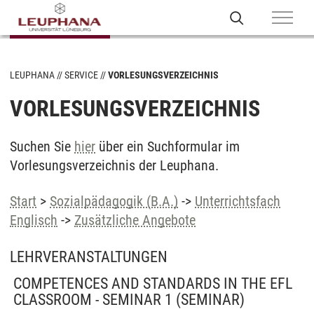
LEUPHANA
SERVICE
VORLESUNGSVERZEICHNIS
VORLESUNGSVERZEICHNIS
Suchen Sie
hier
über ein Suchformular im
Vorlesungsverzeichnis der Leuphana.
Start
>
Sozialpädagogik (B.A.)
->
Unterrichtsfach
Englisch
->
Zusätzliche Angebote
LEHRVERANSTALTUNGEN
COMPETENCES AND STANDARDS IN THE EFL
CLASSROOM - SEMINAR 1
(SEMINAR)