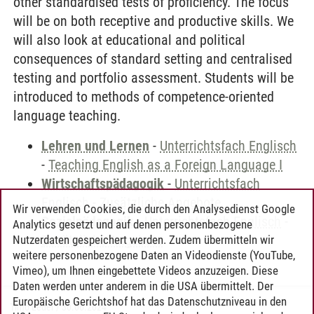
other standardised tests of proficiency. The focus
will be on both receptive and productive skills. We
will also look at educational and political
consequences of standard setting and centralised
testing and portfolio assessment. Students will be
introduced to methods of competence-oriented
language teaching.
Lehren und Lernen
-
Unterrichtsfach Englisch
-
Teaching English as a Foreign Language I
Wirtschaftspädagogik
-
Unterrichtsfach
Englisch
-
Zusätzliche Angebote
Wir verwenden Cookies, die durch den Analysedienst Google
Sozialpädagogik
-
Unterrichtsfach Englisch
-
Analytics gesetzt und auf denen personenbezogene
Zusätzliche Angebote
Nutzerdaten gespeichert werden. Zudem übermitteln wir
weitere personenbezogene Daten an Videodienste (YouTube,
Vimeo), um Ihnen eingebettete Videos anzuzeigen. Diese
Daten werden unter anderem in die USA übermittelt. Der
Europäische Gerichtshof hat das Datenschutzniveau in den
Timo Leder
/
30.06.2024