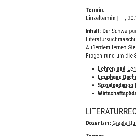
Termin:
Einzeltermin | Fr, 20
Inhalt:
Der Schwerpunk
Literatursuchmaschin
Außerdem lernen Sie
Fragen rund um die 
Lehren und Le
Leuphana Bach
Sozialpädagogi
Wirtschaftspäd
LITERATURRE
Dozent/in:
Gisela B