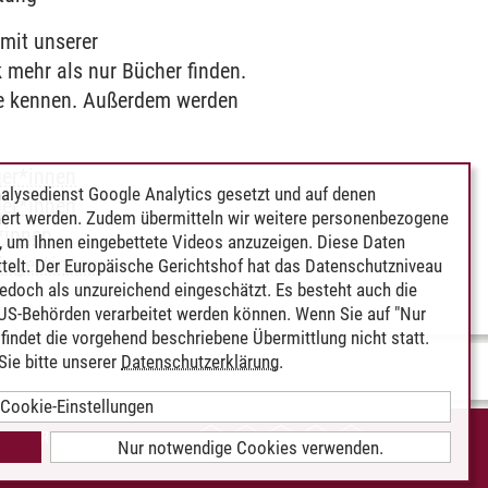
 mit unserer
k mehr als nur Bücher finden.
he kennen. Außerdem werden
ger*innen
alysedienst Google Analytics gesetzt und auf denen
ger*innen
ert werden. Zudem übermitteln wir weitere personenbezogene
*innen
 um Ihnen eingebettete Videos anzuzeigen. Diese Daten
fänger*innen
telt. Der Europäische Gerichtshof hat das Datenschutzniveau
edoch als unzureichend eingeschätzt. Es besteht auch die
 US-Behörden verarbeitet werden können. Wenn Sie auf "Nur
indet die vorgehend beschriebene Übermittlung nicht statt.
ie bitte unserer
Datenschutzerklärung
.
Cookie-Einstellungen
IEREFREIHEIT
Nur notwendige Cookies verwenden.