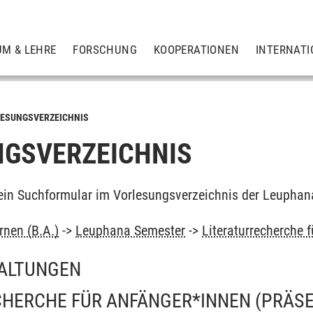
UM & LEHRE
FORSCHUNG
KOOPERATIONEN
INTERNATI
ESUNGSVERZEICHNIS
GSVERZEICHNIS
ein Suchformular im Vorlesungsverzeichnis der Leuphan
rnen (B.A.)
->
Leuphana Semester
->
Literaturrecherche 
ALTUNGEN
CHERCHE FÜR ANFÄNGER*INNEN (PRÄS