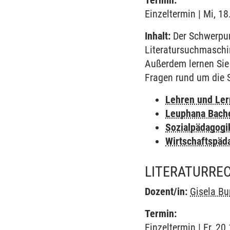
Termin:
Einzeltermin | Mi, 1
Inhalt:
Der Schwerpunk
Literatursuchmaschin
Außerdem lernen Sie
Fragen rund um die 
Lehren und Le
Leuphana Bach
Sozialpädagogi
Wirtschaftspäd
LITERATURRE
Dozent/in:
Gisela B
Termin:
Einzeltermin | Fr, 20