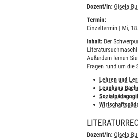
Dozent/in:
Gisela B
Termin:
Einzeltermin | Mi, 18
Inhalt:
Der Schwerpunk
Literatursuchmaschin
Außerdem lernen Sie
Fragen rund um die 
Lehren und Le
Leuphana Bach
Sozialpädagogi
Wirtschaftspäd
LITERATURRE
Dozent/in:
Gisela B