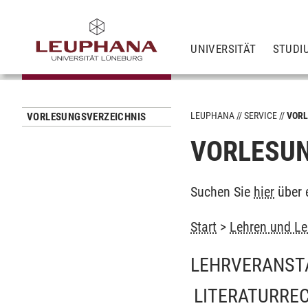
UNIVERSITÄT
STUDI
LEUPHANA
SERVICE
VORL
VORLESUNGSVERZEICHNIS
VORLESUN
Suchen Sie
hier
über 
Start
>
Lehren und Le
LEHRVERANST
LITERATURRE