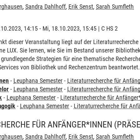
urghausen
,
Sandra Dahlhoff
,
Erik Senst
,
Sarah Sumfleth
.10.2023, 14:15 - Mi, 18.10.2023, 15:45 | C HS 2
t dieser Veranstaltung liegt auf der Literaturrecherche
e LUX. Sie lernen, wie Sie im Bestand unserer Bibliothe
 grundlegende Strategien für eine thematische Recherc
Services von Bibliothek und Rechenzentrum beantwortet.
rnen
-
Leuphana Semester
-
Literaturrecherche für Anfän
elor
-
Leuphana Semester
-
Literaturrecherche für Anfän
k
-
Leuphana Semester
-
Literaturrecherche für Anfänger
agogik
-
Leuphana Semester
-
Literaturrecherche für An
CHERCHE FÜR ANFÄNGER*INNEN (PRÄS
urghausen
,
Sandra Dahlhoff
,
Erik Senst
,
Sarah Sumfleth