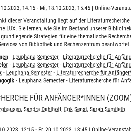
8.10.2023, 14:15 - Mi, 18.10.2023, 15:45 | Online-Veranst
t dieser Veranstaltung liegt auf der Literaturrecherche
e LUX. Sie lernen, wie Sie im Bestand unserer Bibliothe
 grundlegende Strategien für eine thematische Recherc
Services von Bibliothek und Rechenzentrum beantwortet.
rnen
-
Leuphana Semester
-
Literaturrecherche für Anfän
elor
-
Leuphana Semester
-
Literaturrecherche für Anfän
k
-
Leuphana Semester
-
Literaturrecherche für Anfänger
agogik
-
Leuphana Semester
-
Literaturrecherche für An
CHERCHE FÜR ANFÄNGER*INNEN (ZOOM
urghausen
,
Sandra Dahlhoff
,
Erik Senst
,
Sarah Sumfleth
.10.2023, 12:15 - Fr, 20.10.2023, 13:45 | Online-Veransta