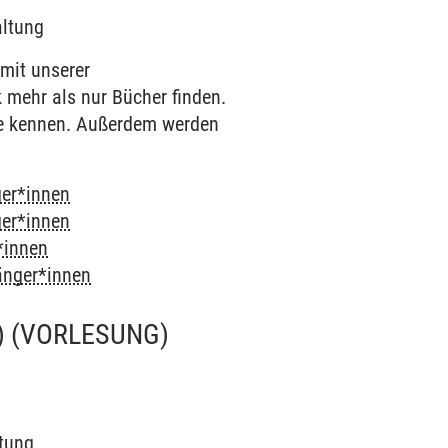
altung
 mit unserer
k mehr als nur Bücher finden.
he kennen. Außerdem werden
ger*innen
ger*innen
*innen
fänger*innen
)
(VORLESUNG)
ltung