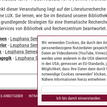
t dieser Veranstaltung liegt auf der Literaturrecherche
e LUX. Sie lernen, wie Sie im Bestand unserer Bibliothe
 grundlegende Strategien für eine thematische Recherc
Services von Bibliothek und Rechenzentrum beantwortet.
rnen
-
Leuphana Semester
-
Literaturrecherche für Anfän
Wir verwenden Cookies, die durch den An
elor
-
Leuphana Semester
-
Literaturrecherche für Anfän
personenbezogene Nutzerdaten gespeich
k
-
Leuphana Semester
-
Literaturrecherche für Anfänger
Daten an Videodienste (YouTube, Vimeo),
agogik
-
Leuphana Semester
-
Literaturrecherche für An
werden unter anderem in die USA übermit
in den USA, gemessen an EU-Standards, j
Möglichkeit, dass Ihre Daten dann durch
notwendige Cookies verwenden" klicken, f
Nähere Informationen hierzu entnehmen S
S ARBEITGEBER
INTRANET
IMPRESSUM
DATENSCHUTZ
BARR
Ich bin damit einverstanden.