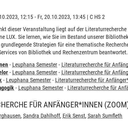
.10.2023, 12:15 - Fr, 20.10.2023, 13:45 | C HS 2
t dieser Veranstaltung liegt auf der Literaturrecherche
e LUX. Sie lernen, wie Sie im Bestand unserer Bibliothe
 grundlegende Strategien für eine thematische Recherc
Services von Bibliothek und Rechenzentrum beantwortet.
rnen
-
Leuphana Semester
-
Literaturrecherche für Anfän
elor
-
Leuphana Semester
-
Literaturrecherche für Anfän
k
-
Leuphana Semester
-
Literaturrecherche für Anfänger
agogik
-
Leuphana Semester
-
Literaturrecherche für An
CHERCHE FÜR ANFÄNGER*INNEN (ZOOM
urghausen
,
Sandra Dahlhoff
,
Erik Senst
,
Sarah Sumfleth