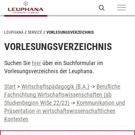
LEUPHANA
SERVICE
VORLESUNGSVERZEICHNIS
VORLESUNGSVERZEICHNIS
Suchen Sie
hier
über ein Suchformular im
Vorlesungsverzeichnis der Leuphana.
Start
>
Wirtschaftspädagogik (B.A.)
->
Berufliche
Fachrichtung Wirtschaftswissenschaften (ab
Studienbeginn WiSe 22/23)
->
Kommunikation und
Präsentation in wirtschaftswissenschaftlichen
Kontexten
Keine Veranstaltungen im aktuellen Semester