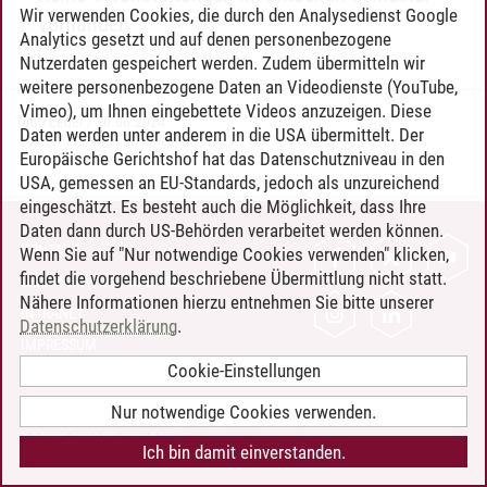
Wir verwenden Cookies, die durch den Analysedienst Google
vorhanden
Analytics gesetzt und auf denen personenbezogene
Nutzerdaten gespeichert werden. Zudem übermitteln wir
weitere personenbezogene Daten an Videodienste (YouTube,
Vimeo), um Ihnen eingebettete Videos anzuzeigen. Diese
Timo Leder
/
30.06.2024
Daten werden unter anderem in die USA übermittelt. Der
Europäische Gerichtshof hat das Datenschutzniveau in den
USA, gemessen an EU-Standards, jedoch als unzureichend
eingeschätzt. Es besteht auch die Möglichkeit, dass Ihre
Daten dann durch US-Behörden verarbeitet werden können.
KONTAKT
Wenn Sie auf "Nur notwendige Cookies verwenden" klicken,
findet die vorgehend beschriebene Übermittlung nicht statt.
LEUPHANA ALS ARBEITGEBER
Nähere Informationen hierzu entnehmen Sie bitte unserer
INTRANET
Datenschutzerklärung
.
IMPRESSUM
Cookie-Einstellungen
DATENSCHUTZ
BARRIEREFREIHEIT
Nur notwendige Cookies verwenden.
COOKIE-EINSTELLUNGEN
Ich bin damit einverstanden.