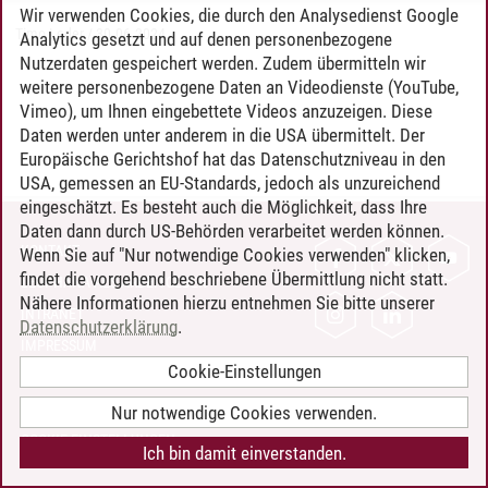
Wir verwenden Cookies, die durch den Analysedienst Google
Timo Leder
/
30.06.2024
Analytics gesetzt und auf denen personenbezogene
Nutzerdaten gespeichert werden. Zudem übermitteln wir
weitere personenbezogene Daten an Videodienste (YouTube,
Vimeo), um Ihnen eingebettete Videos anzuzeigen. Diese
Daten werden unter anderem in die USA übermittelt. Der
Europäische Gerichtshof hat das Datenschutzniveau in den
USA, gemessen an EU-Standards, jedoch als unzureichend
eingeschätzt. Es besteht auch die Möglichkeit, dass Ihre
Daten dann durch US-Behörden verarbeitet werden können.
KONTAKT
Wenn Sie auf "Nur notwendige Cookies verwenden" klicken,
findet die vorgehend beschriebene Übermittlung nicht statt.
LEUPHANA ALS ARBEITGEBER
Nähere Informationen hierzu entnehmen Sie bitte unserer
INTRANET
Datenschutzerklärung
.
IMPRESSUM
Cookie-Einstellungen
DATENSCHUTZ
BARRIEREFREIHEIT
Nur notwendige Cookies verwenden.
COOKIE-EINSTELLUNGEN
Ich bin damit einverstanden.