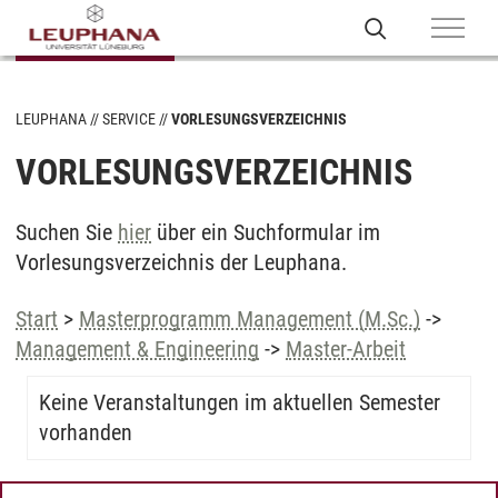
LEUPHANA
SERVICE
VORLESUNGSVERZEICHNIS
VORLESUNGSVERZEICHNIS
Suchen Sie
hier
über ein Suchformular im
Vorlesungsverzeichnis der Leuphana.
Start
>
Masterprogramm Management (M.Sc.)
->
Management & Engineering
->
Master-Arbeit
Keine Veranstaltungen im aktuellen Semester
vorhanden