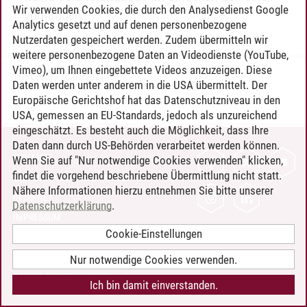
Wir verwenden Cookies, die durch den Analysedienst Google
vorhanden
Analytics gesetzt und auf denen personenbezogene
Nutzerdaten gespeichert werden. Zudem übermitteln wir
weitere personenbezogene Daten an Videodienste (YouTube,
Vimeo), um Ihnen eingebettete Videos anzuzeigen. Diese
Timo Leder
/
30.06.2024
Daten werden unter anderem in die USA übermittelt. Der
Europäische Gerichtshof hat das Datenschutzniveau in den
USA, gemessen an EU-Standards, jedoch als unzureichend
eingeschätzt. Es besteht auch die Möglichkeit, dass Ihre
Daten dann durch US-Behörden verarbeitet werden können.
KONTAKT
Wenn Sie auf "Nur notwendige Cookies verwenden" klicken,
findet die vorgehend beschriebene Übermittlung nicht statt.
LEUPHANA ALS ARBEITGEBER
Nähere Informationen hierzu entnehmen Sie bitte unserer
INTRANET
Datenschutzerklärung
.
IMPRESSUM
Cookie-Einstellungen
DATENSCHUTZ
BARRIEREFREIHEIT
Nur notwendige Cookies verwenden.
COOKIE-EINSTELLUNGEN
Ich bin damit einverstanden.