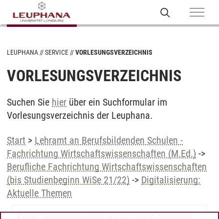
LEUPHANA
SERVICE
VORLESUNGSVERZEICHNIS
VORLESUNGSVERZEICHNIS
Suchen Sie
hier
über ein Suchformular im
Vorlesungsverzeichnis der Leuphana.
Start
>
Lehramt an Berufsbildenden Schulen -
Fachrichtung Wirtschaftswissenschaften (M.Ed.)
->
Berufliche Fachrichtung Wirtschaftswissenschaften
(bis Studienbeginn WiSe 21/22)
->
Digitalisierung:
Aktuelle Themen
Keine Veranstaltungen im aktuellen Semester