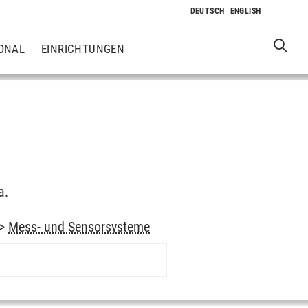
ONAL
EINRICHTUNGEN
a.
->
Mess- und Sensorsysteme