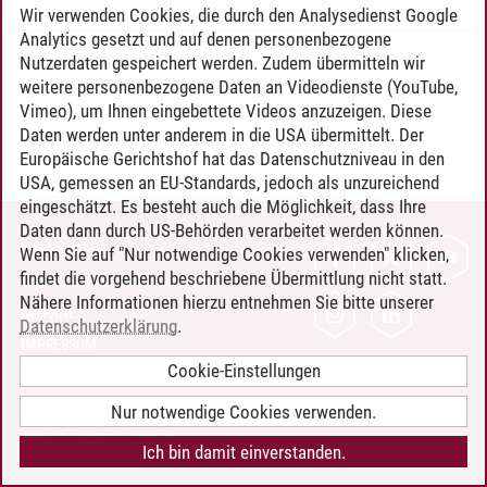
Wir verwenden Cookies, die durch den Analysedienst Google
Analytics gesetzt und auf denen personenbezogene
Nutzerdaten gespeichert werden. Zudem übermitteln wir
Timo Leder
/
30.06.2024
weitere personenbezogene Daten an Videodienste (YouTube,
Vimeo), um Ihnen eingebettete Videos anzuzeigen. Diese
Daten werden unter anderem in die USA übermittelt. Der
Europäische Gerichtshof hat das Datenschutzniveau in den
USA, gemessen an EU-Standards, jedoch als unzureichend
eingeschätzt. Es besteht auch die Möglichkeit, dass Ihre
Daten dann durch US-Behörden verarbeitet werden können.
KONTAKT
Wenn Sie auf "Nur notwendige Cookies verwenden" klicken,
findet die vorgehend beschriebene Übermittlung nicht statt.
LEUPHANA ALS ARBEITGEBER
Nähere Informationen hierzu entnehmen Sie bitte unserer
INTRANET
Datenschutzerklärung
.
IMPRESSUM
Cookie-Einstellungen
DATENSCHUTZ
BARRIEREFREIHEIT
Nur notwendige Cookies verwenden.
COOKIE-EINSTELLUNGEN
Ich bin damit einverstanden.