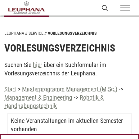
LEUPHANA
SERVICE
VORLESUNGSVERZEICHNIS
VORLESUNGSVERZEICHNIS
Suchen Sie
hier
über ein Suchformular im
Vorlesungsverzeichnis der Leuphana.
Start
>
Masterprogramm Management (M.Sc.)
->
Management & Engineering
->
Robotik &
Handhabungstechnik
Keine Veranstaltungen im aktuellen Semester
vorhanden