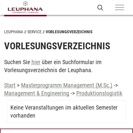
LEUPHANA
SERVICE
VORLESUNGSVERZEICHNIS
VORLESUNGSVERZEICHNIS
Suchen Sie
hier
über ein Suchformular im
Vorlesungsverzeichnis der Leuphana.
Start
>
Masterprogramm Management (M.Sc.)
->
Management & Engineering
->
Produktionslogistik
Keine Veranstaltungen im aktuellen Semester
vorhanden