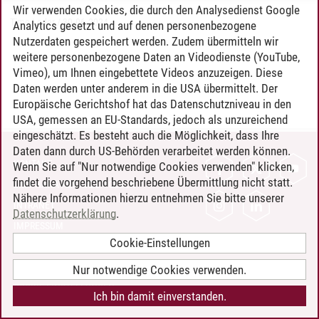
Wir verwenden Cookies, die durch den Analysedienst Google
Timo Leder
/
30.06.2024
Analytics gesetzt und auf denen personenbezogene
Nutzerdaten gespeichert werden. Zudem übermitteln wir
weitere personenbezogene Daten an Videodienste (YouTube,
Vimeo), um Ihnen eingebettete Videos anzuzeigen. Diese
Daten werden unter anderem in die USA übermittelt. Der
Europäische Gerichtshof hat das Datenschutzniveau in den
USA, gemessen an EU-Standards, jedoch als unzureichend
eingeschätzt. Es besteht auch die Möglichkeit, dass Ihre
Daten dann durch US-Behörden verarbeitet werden können.
KONTAKT
Wenn Sie auf "Nur notwendige Cookies verwenden" klicken,
findet die vorgehend beschriebene Übermittlung nicht statt.
LEUPHANA ALS ARBEITGEBER
Nähere Informationen hierzu entnehmen Sie bitte unserer
INTRANET
Datenschutzerklärung
.
IMPRESSUM
Cookie-Einstellungen
DATENSCHUTZ
BARRIEREFREIHEIT
Nur notwendige Cookies verwenden.
COOKIE-EINSTELLUNGEN
Ich bin damit einverstanden.