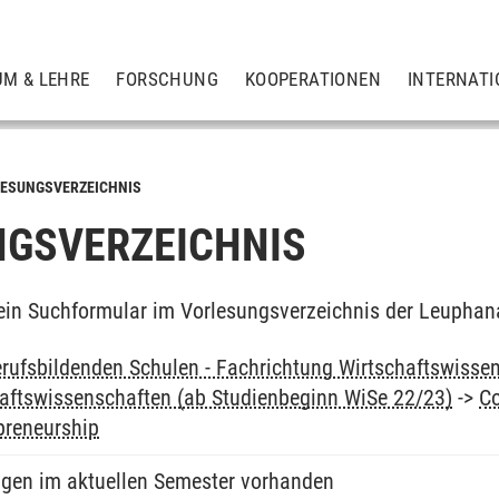
UM & LEHRE
FORSCHUNG
KOOPERATIONEN
INTERNATI
ESUNGSVERZEICHNIS
GSVERZEICHNIS
ein Suchformular im Vorlesungsverzeichnis der Leuphan
rufsbildenden Schulen - Fachrichtung Wirtschaftswissen
aftswissenschaften (ab Studienbeginn WiSe 22/23)
->
Co
reneurship
ngen im aktuellen Semester vorhanden