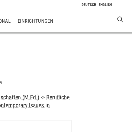
ONAL
EINRICHTUNGEN
a.
schaften (M.Ed.)
->
Berufliche
ntemporary Issues in