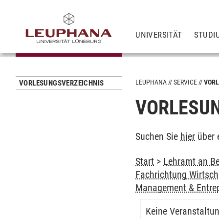
UNIVERSITÄT
STUDI
LEUPHANA
SERVICE
VORL
VORLESUNGSVERZEICHNIS
VORLESUN
Suchen Sie
hier
über 
Start
>
Lehramt an Be
Fachrichtung Wirtsch
Management & Entrep
Keine Veranstaltu