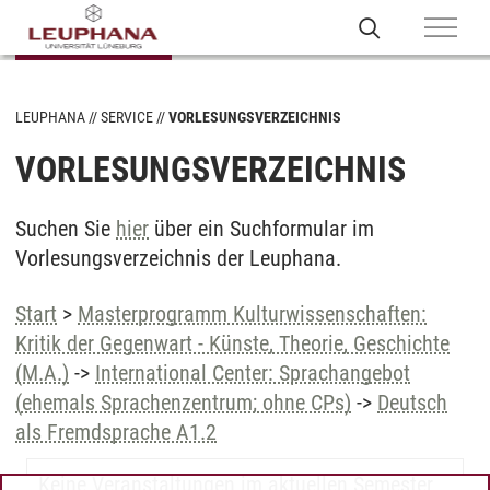
LEUPHANA
SERVICE
VORLESUNGSVERZEICHNIS
VORLESUNGSVERZEICHNIS
Suchen Sie
hier
über ein Suchformular im
Vorlesungsverzeichnis der Leuphana.
Start
>
Masterprogramm Kulturwissenschaften:
Kritik der Gegenwart - Künste, Theorie, Geschichte
(M.A.)
->
International Center: Sprachangebot
(ehemals Sprachenzentrum; ohne CPs)
->
Deutsch
als Fremdsprache A1.2
Keine Veranstaltungen im aktuellen Semester