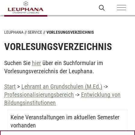
LEUPHANA
SERVICE
VORLESUNGSVERZEICHNIS
VORLESUNGSVERZEICHNIS
Suchen Sie
hier
über ein Suchformular im
Vorlesungsverzeichnis der Leuphana.
Start
>
Lehramt an Grundschulen (M.Ed.)
->
Professionalisierungsbereich
->
Entwicklung von
Bildungsinstitutionen
Keine Veranstaltungen im aktuellen Semester
vorhanden