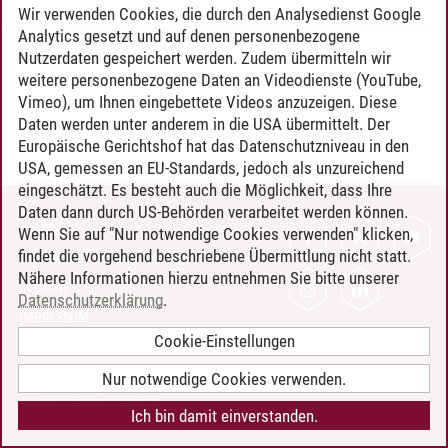
Wir verwenden Cookies, die durch den Analysedienst Google
Analytics gesetzt und auf denen personenbezogene
Nutzerdaten gespeichert werden. Zudem übermitteln wir
Timo Leder
/
30.06.2024
weitere personenbezogene Daten an Videodienste (YouTube,
Vimeo), um Ihnen eingebettete Videos anzuzeigen. Diese
Daten werden unter anderem in die USA übermittelt. Der
Europäische Gerichtshof hat das Datenschutzniveau in den
USA, gemessen an EU-Standards, jedoch als unzureichend
eingeschätzt. Es besteht auch die Möglichkeit, dass Ihre
Daten dann durch US-Behörden verarbeitet werden können.
KONTAKT
Wenn Sie auf "Nur notwendige Cookies verwenden" klicken,
findet die vorgehend beschriebene Übermittlung nicht statt.
LEUPHANA ALS ARBEITGEBER
Nähere Informationen hierzu entnehmen Sie bitte unserer
INTRANET
Datenschutzerklärung
.
IMPRESSUM
Cookie-Einstellungen
DATENSCHUTZ
BARRIEREFREIHEIT
Nur notwendige Cookies verwenden.
COOKIE-EINSTELLUNGEN
Ich bin damit einverstanden.