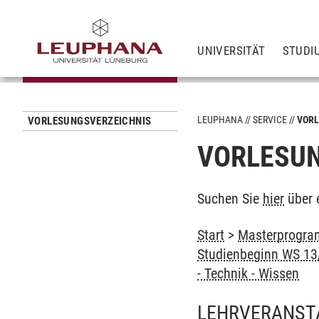
UNIVERSITÄT
STUDI
LEUPHANA
SERVICE
VORL
VORLESUNGSVERZEICHNIS
VORLESUN
Suchen Sie
hier
über 
Start
>
Masterprogram
Studienbeginn WS 13/
- Technik - Wissen
LEHRVERANST