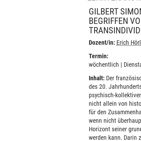
GILBERT SIMO
BEGRIFFEN VO
TRANSINDIVI
Dozent/in:
Erich Hör
Termin:
wöchentlich | Dienst
Inhalt:
Der französis
des 20. Jahrhunderts
psychisch-kollektive
nicht allein von his
für den Zusammenhan
wenn nicht überhaup
Horizont seiner gru
werden kann. Darin z