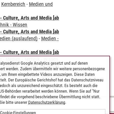
-
Kernbereich
-
Medien und
 Culture, Arts and Media [ab
chnik - Wissen
 Culture, Arts and Media [ab
edien (auslaufend)
-
Medien -
 Culture, Arts and Media [ab
t
-
Medien - Technik - Wissen
alysedienst Google Analytics gesetzt und auf denen
 Culture, Arts and Media [ab
ert werden. Zudem übermitteln wir weitere personenbezogene
ektiven
-
Medien - Technik -
 um Ihnen eingebettete Videos anzuzeigen. Diese Daten
telt. Der Europäische Gerichtshof hat das Datenschutzniveau
edoch als unzureichend eingeschätzt. Es besteht auch die
 US-Behörden verarbeitet werden können. Wenn Sie auf "Nur
indet die vorgehend beschriebene Übermittlung nicht statt.
ie bitte unserer
Datenschutzerklärung
.
Cookie-Einstellungen