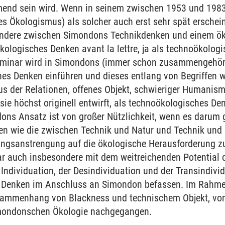
end sein wird. Wenn in seinem zwischen 1953 und 1983 p
es Ökologismus) als solcher auch erst sehr spät erschein
ndere zwischen Simondons Technikdenken und einem ök
ökologisches Denken avant la lettre, ja als technoökolo
minar wird in Simondons (immer schon zusammengehöri
es Denken einführen und dieses entlang von Begriffen wi
us der Relationen, offenes Objekt, schwieriger Humanis
 sie höchst originell entwirft, als technoökologisches De
ns Ansatz ist von großer Nützlichkeit, wenn es darum g
men wie die zwischen Technik und Natur und Technik und
ungsanstrengung auf die ökologische Herausforderung z
r auch insbesondere mit dem weitreichenden Potential d
 Individuation, der Desindividuation und der Transindivid
 Denken im Anschluss an Simondon befassen. Im Rahm
ammenhang von Blackness und technischem Objekt, von
mondonschen Ökologie nachgegangen.