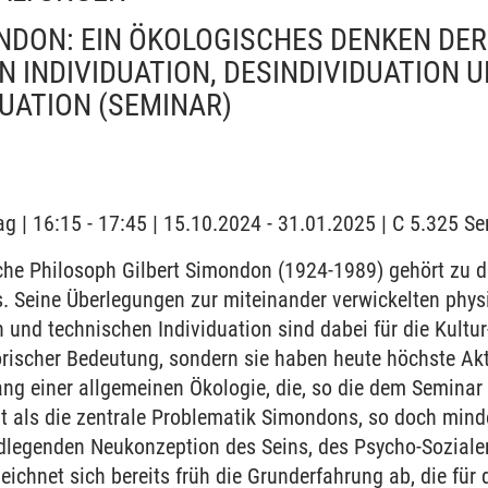
NDON: EIN ÖKOLOGISCHES DENKEN DER
N INDIVIDUATION, DESINDIVIDUATION 
DUATION
(SEMINAR)
l
ag | 16:15 - 17:45 | 15.10.2024 - 31.01.2025 | C 5.325 
che Philosoph Gilbert Simondon (1924-1989) gehört zu d
. Seine Überlegungen zur miteinander verwickelten physi
n und technischen Individuation sind dabei für die Kult
torischer Bedeutung, sondern sie haben heute höchste Akt
g einer allgemeinen Ökologie, die, so die dem Seminar
t als die zentrale Problematik Simondons, so doch mind
ndlegenden Neukonzeption des Seins, des Psycho-Sozial
eichnet sich bereits früh die Grunderfahrung ab, die für 