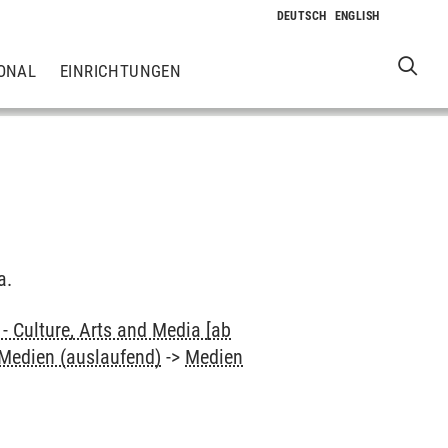
ONAL
EINRICHTUNGEN
a.
 Culture, Arts and Media [ab
 Medien (auslaufend)
->
Medien