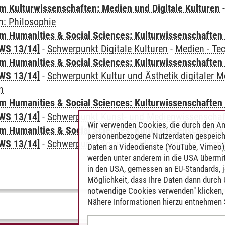
 Kulturwissenschaften: Medien und Digitale Kulturen
en: Philosophie
 Humanities & Social Sciences: Kulturwissenschaften -
WS 13/14]
-
Schwerpunkt Digitale Kulturen
-
Medien - Te
 Humanities & Social Sciences: Kulturwissenschaften -
WS 13/14]
-
Schwerpunkt Kultur und Ästhetik digitaler M
n
 Humanities & Social Sciences: Kulturwissenschaften -
WS 13/14]
-
Schwerpunkt Kunst- und Medienwissenschaf
Wir verwenden Cookies, die durch den An
 Humanities & Social Sciences: Kulturwissenschaften -
personenbezogene Nutzerdaten gespeich
WS 13/14]
-
Schwerpunkt Sound Studies - Digitale Persp
Daten an Videodienste (YouTube, Vimeo),
werden unter anderem in die USA übermit
in den USA, gemessen an EU-Standards, j
Möglichkeit, dass Ihre Daten dann durch
notwendige Cookies verwenden" klicken, f
Nähere Informationen hierzu entnehmen S