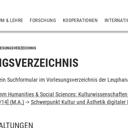
UM & LEHRE
FORSCHUNG
KOOPERATIONEN
INTERNATI
ESUNGSVERZEICHNIS
GSVERZEICHNIS
ein Suchformular im Vorlesungsverzeichnis der Leuphan
m Humanities & Social Sciences: Kulturwissenschaften -
14] (M.A.)
->
Schwerpunkt Kultur und Ästhetik digitaler
ALTUNGEN