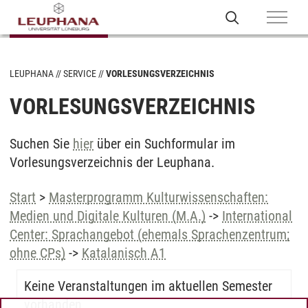
LEUPHANA
SERVICE
VORLESUNGSVERZEICHNIS
VORLESUNGSVERZEICHNIS
Suchen Sie
hier
über ein Suchformular im
Vorlesungsverzeichnis der Leuphana.
Start
>
Masterprogramm Kulturwissenschaften:
Medien und Digitale Kulturen (M.A.)
->
International
Center: Sprachangebot (ehemals Sprachenzentrum;
ohne CPs)
->
Katalanisch A1
Keine Veranstaltungen im aktuellen Semester
vorhanden