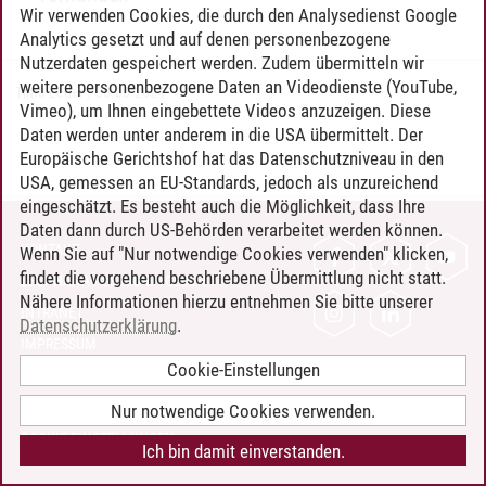
Wir verwenden Cookies, die durch den Analysedienst Google
Analytics gesetzt und auf denen personenbezogene
Nutzerdaten gespeichert werden. Zudem übermitteln wir
weitere personenbezogene Daten an Videodienste (YouTube,
Timo Leder
/
30.06.2024
Vimeo), um Ihnen eingebettete Videos anzuzeigen. Diese
Daten werden unter anderem in die USA übermittelt. Der
Europäische Gerichtshof hat das Datenschutzniveau in den
USA, gemessen an EU-Standards, jedoch als unzureichend
eingeschätzt. Es besteht auch die Möglichkeit, dass Ihre
Daten dann durch US-Behörden verarbeitet werden können.
KONTAKT
Wenn Sie auf "Nur notwendige Cookies verwenden" klicken,
findet die vorgehend beschriebene Übermittlung nicht statt.
LEUPHANA ALS ARBEITGEBER
Nähere Informationen hierzu entnehmen Sie bitte unserer
INTRANET
Datenschutzerklärung
.
IMPRESSUM
Cookie-Einstellungen
DATENSCHUTZ
BARRIEREFREIHEIT
Nur notwendige Cookies verwenden.
COOKIE-EINSTELLUNGEN
Ich bin damit einverstanden.