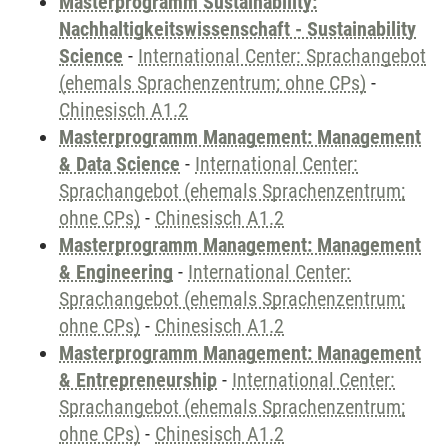
Masterprogramm Sustainability:
Nachhaltigkeitswissenschaft - Sustainability
Science
-
International Center: Sprachangebot
(ehemals Sprachenzentrum; ohne CPs)
-
Chinesisch A1.2
Masterprogramm Management: Management
& Data Science
-
International Center:
Sprachangebot (ehemals Sprachenzentrum;
ohne CPs)
-
Chinesisch A1.2
Masterprogramm Management: Management
& Engineering
-
International Center:
Sprachangebot (ehemals Sprachenzentrum;
ohne CPs)
-
Chinesisch A1.2
Masterprogramm Management: Management
& Entrepreneurship
-
International Center:
Sprachangebot (ehemals Sprachenzentrum;
ohne CPs)
-
Chinesisch A1.2