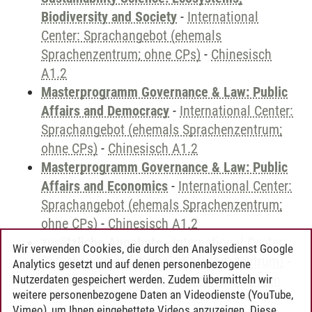
Biodiversity and Society
-
International
Center: Sprachangebot (ehemals
Sprachenzentrum; ohne CPs)
-
Chinesisch
A1.2
Masterprogramm Governance & Law: Public
Affairs and Democracy
-
International Center:
Sprachangebot (ehemals Sprachenzentrum;
ohne CPs)
-
Chinesisch A1.2
Masterprogramm Governance & Law: Public
Affairs and Economics
-
International Center:
Sprachangebot (ehemals Sprachenzentrum;
ohne CPs)
-
Chinesisch A1.2
zusätzliche Angebote
-
International Center:
Wir verwenden Cookies, die durch den Analysedienst Google
Sprachangebot (ehemals Sprachenzentrum)
-
Analytics gesetzt und auf denen personenbezogene
Sprachangebot und Sonderveranstaltungen
Nutzerdaten gespeichert werden. Zudem übermitteln wir
weitere personenbezogene Daten an Videodienste (YouTube,
Vimeo), um Ihnen eingebettete Videos anzuzeigen. Diese