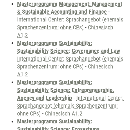
Masterprogramm Management: Management
& Sustainable Accounting and Finance
-
International Center: Sprachangebot (ehemals
Sprachenzentrum; ohne CPs)
-
Chinesisch
A1.2
Masterprogramm Sustainability:
Sustainability Science: Governance and Law
-
International Center: Sprachangebot (ehemals
Sprachenzentrum; ohne CPs)
-
Chinesisch
A1.2
Masterprogramm Sustainability:
Sustainability Science: Entrepreneurship,
Agency and Leadership
-
International Center:
Sprachangebot (ehemals Sprachenzentrum;
ohne CPs)
-
Chinesisch A1.2
Masterprogramm Sustainability:
Sustainability Science: Ecosystems,