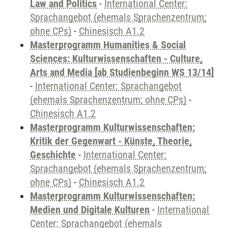
Law and Politics
-
International Center:
Sprachangebot (ehemals Sprachenzentrum;
ohne CPs)
-
Chinesisch A1.2
Masterprogramm Humanities & Social
Sciences: Kulturwissenschaften - Culture,
Arts and Media [ab Studienbeginn WS 13/14]
-
International Center: Sprachangebot
(ehemals Sprachenzentrum; ohne CPs)
-
Chinesisch A1.2
Masterprogramm Kulturwissenschaften:
Kritik der Gegenwart - Künste, Theorie,
Geschichte
-
International Center:
Sprachangebot (ehemals Sprachenzentrum;
ohne CPs)
-
Chinesisch A1.2
Masterprogramm Kulturwissenschaften:
Medien und Digitale Kulturen
-
International
Center: Sprachangebot (ehemals