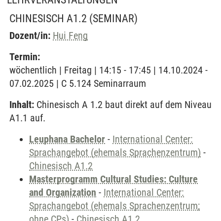
CHINESISCH A1.2
(SEMINAR)
Dozent/in:
Hui Feng
Termin:
wöchentlich | Freitag | 14:15 - 17:45 | 14.10.2024 -
07.02.2025 | C 5.124 Seminarraum
Inhalt:
Chinesisch A 1.2 baut direkt auf dem Niveau
A1.1 auf.
Leuphana Bachelor
-
International Center:
Sprachangebot (ehemals Sprachenzentrum)
-
Chinesisch A1.2
Masterprogramm Cultural Studies: Culture
and Organization
-
International Center:
Sprachangebot (ehemals Sprachenzentrum;
ohne CPs)
-
Chinesisch A1.2