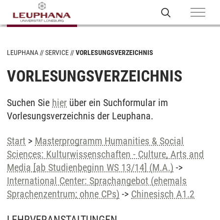
LEUPHANA
SERVICE
VORLESUNGSVERZEICHNIS
VORLESUNGSVERZEICHNIS
Suchen Sie
hier
über ein Suchformular im
Vorlesungsverzeichnis der Leuphana.
Start
>
Masterprogramm Humanities & Social
Sciences: Kulturwissenschaften - Culture, Arts and
Media [ab Studienbeginn WS 13/14] (M.A.)
->
International Center: Sprachangebot (ehemals
Sprachenzentrum; ohne CPs)
->
Chinesisch A1.2
LEHRVERANSTALTUNGEN