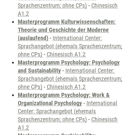
Sprachenzentrum; ohne CPs)
-
Chinesisch
A1.2
Masterprogramm Kulturwissenschaften:
Theorie und Geschichte der Moderne
(auslaufend)
-
International Center:
Sprachangebot (ehemals Sprachenzentrum;
ohne CPs)
-
Chinesisch A1.2
Masterprogramm Psychology: Psychology
and Sustainability
-
International Center:
Sprachangebot (ehemals Sprachenzentrum;
ohne CPs)
-
Chinesisch A1.2
Masterprogramm Psychology: Work &
Organizational Psychology
-
International
Center: Sprachangebot (ehemals
Sprachenzentrum; ohne CPs)
-
Chinesisch
A1.2