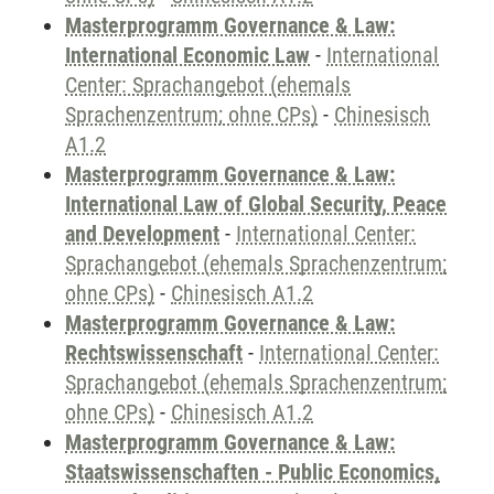
Masterprogramm Governance & Law:
International Economic Law
-
International
Center: Sprachangebot (ehemals
Sprachenzentrum; ohne CPs)
-
Chinesisch
A1.2
Masterprogramm Governance & Law:
International Law of Global Security, Peace
and Development
-
International Center:
Sprachangebot (ehemals Sprachenzentrum;
ohne CPs)
-
Chinesisch A1.2
Masterprogramm Governance & Law:
Rechtswissenschaft
-
International Center:
Sprachangebot (ehemals Sprachenzentrum;
ohne CPs)
-
Chinesisch A1.2
Masterprogramm Governance & Law:
Staatswissenschaften - Public Economics,