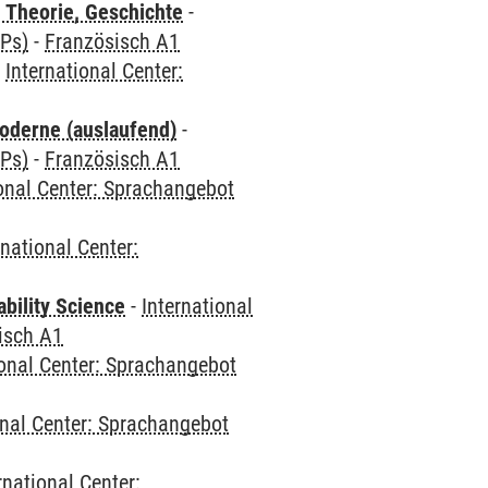
 Theorie, Geschichte
-
CPs)
-
Französisch A1
-
International Center:
oderne (auslaufend)
-
CPs)
-
Französisch A1
ional Center: Sprachangebot
rnational Center:
bility Science
-
International
isch A1
ional Center: Sprachangebot
onal Center: Sprachangebot
rnational Center: