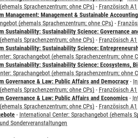
(ehemals Sprachenzentrum; ohne CPs)
-
Französisch A1
m Management: Management & Sustainable Accounting
angebot (ehemals Sprachenzentrum; ohne CPs)
-
Französ
 Sustainability: Sustainability Science: Governance a
(ehemals Sprachenzentrum; ohne CPs)
-
Französisch A1
 Sustainability: Sustainability Science: Entrepreneurs
Center: Sprachangebot (ehemals Sprachenzentrum; ohne 
Sustainability: Sustainability Science: Ecosystems, Bi
Center: Sprachangebot (ehemals Sprachenzentrum; ohne 
 Governance & Law: Public Affairs and Democracy
-
In
(ehemals Sprachenzentrum; ohne CPs)
-
Französisch A1
 Governance & Law: Public Affairs and Economics
-
In
(ehemals Sprachenzentrum; ohne CPs)
-
Französisch A1
gebote
-
International Center: Sprachangebot (ehemals 
und Sonderveranstaltungen