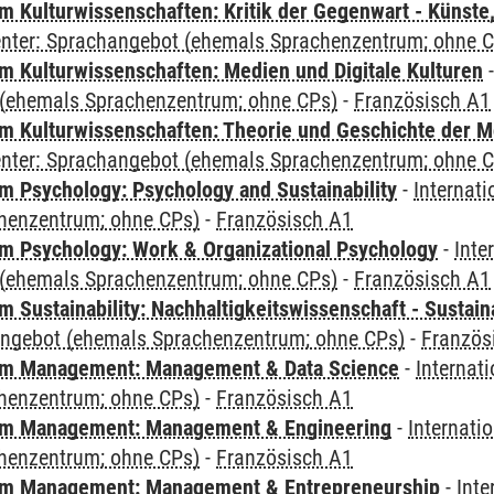
 Kulturwissenschaften: Kritik der Gegenwart - Künste,
Center: Sprachangebot (ehemals Sprachenzentrum; ohne 
 Kulturwissenschaften: Medien und Digitale Kulturen
(ehemals Sprachenzentrum; ohne CPs)
-
Französisch A1
 Kulturwissenschaften: Theorie und Geschichte der M
Center: Sprachangebot (ehemals Sprachenzentrum; ohne 
 Psychology: Psychology and Sustainability
-
Internat
henzentrum; ohne CPs)
-
Französisch A1
 Psychology: Work & Organizational Psychology
-
Inte
(ehemals Sprachenzentrum; ohne CPs)
-
Französisch A1
Sustainability: Nachhaltigkeitswissenschaft - Sustaina
angebot (ehemals Sprachenzentrum; ohne CPs)
-
Französ
m Management: Management & Data Science
-
Internat
henzentrum; ohne CPs)
-
Französisch A1
m Management: Management & Engineering
-
Internati
henzentrum; ohne CPs)
-
Französisch A1
m Management: Management & Entrepreneurship
-
Inte