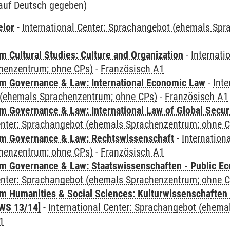
auf Deutsch gegeben)
elor
-
International Center: Sprachangebot (ehemals Sp
 Cultural Studies: Culture and Organization
-
Internati
henzentrum; ohne CPs)
-
Französisch A1
 Governance & Law: International Economic Law
-
Inte
(ehemals Sprachenzentrum; ohne CPs)
-
Französisch A1
 Governance & Law: International Law of Global Secur
Center: Sprachangebot (ehemals Sprachenzentrum; ohne 
m Governance & Law: Rechtswissenschaft
-
Internation
henzentrum; ohne CPs)
-
Französisch A1
 Governance & Law: Staatswissenschaften - Public Eco
Center: Sprachangebot (ehemals Sprachenzentrum; ohne 
 Humanities & Social Sciences: Kulturwissenschaften -
WS 13/14]
-
International Center: Sprachangebot (ehem
1