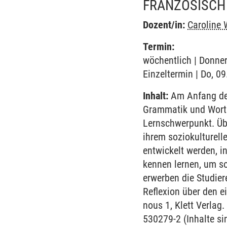
FRANZÖSISCH
Dozent/in:
Caroline 
Termin:
wöchentlich | Donner
Einzeltermin | Do, 0
Inhalt:
Am Anfang des
Grammatik und Worts
Lernschwerpunkt. Übe
ihrem soziokulturell
entwickelt werden, i
kennen lernen, um so
erwerben die Studie
Reflexion über den e
nous 1, Klett Verla
530279-2 (Inhalte s