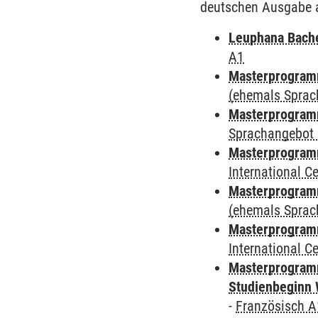
deutschen Ausgabe 
Leuphana Bach
A1
Masterprogramm
(ehemals Sprac
Masterprogramm
Sprachangebot 
Masterprogramm
International 
Masterprogram
(ehemals Sprac
Masterprogramm
International 
Masterprogramm
Studienbeginn 
-
Französisch A