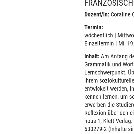
FRANZÖSISCH
Dozent/in:
Coraline 
Termin:
wöchentlich | Mittwo
Einzeltermin | Mi, 1
Inhalt:
Am Anfang des
Grammatik und Worts
Lernschwerpunkt. Übe
ihrem soziokulturell
entwickelt werden, i
kennen lernen, um so
erwerben die Studie
Reflexion über den e
nous 1, Klett Verla
530279-2 (Inhalte s