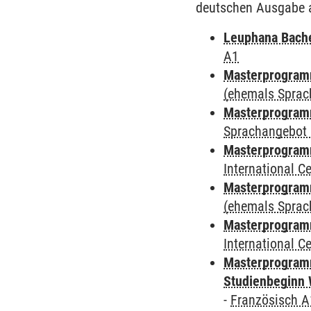
deutschen Ausgabe 
Leuphana Bach
A1
Masterprogramm
(ehemals Sprac
Masterprogramm
Sprachangebot 
Masterprogramm
International 
Masterprogram
(ehemals Sprac
Masterprogramm
International 
Masterprogramm
Studienbeginn 
-
Französisch A