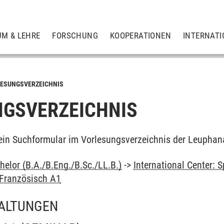
UM & LEHRE
FORSCHUNG
KOOPERATIONEN
INTERNATI
ESUNGSVERZEICHNIS
GSVERZEICHNIS
ein Suchformular im Vorlesungsverzeichnis der Leuphan
elor (B.A./B.Eng./B.Sc./LL.B.)
->
International Center:
Französisch A1
ALTUNGEN