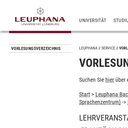
UNIVERSITÄT
STUDI
LEUPHANA
SERVICE
VORL
VORLESUNGSVERZEICHNIS
VORLESUN
Suchen Sie
hier
über 
Start
>
Leuphana Bach
Sprachenzentrum)
->
LEHRVERANST