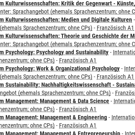
 Kulturwissenschaften: Kritik der Gegenwart - Künste,
Center: Sprachangebot (ehemals Sprachenzentrum; ohne 
 Kulturwissenschaften: Medien und Digitale Kulturen
(ehemals Sprachenzentrum; ohne CPs)
-
Französisch A1
 Kulturwissenschaften: Theorie und Geschichte der M
Center: Sprachangebot (ehemals Sprachenzentrum; ohne 
 Psychology: Psychology and Sustainability
-
Internat
henzentrum; ohne CPs)
-
Französisch A1
 Psychology: Work & Organizational Psychology
-
Inte
(ehemals Sprachenzentrum; ohne CPs)
-
Französisch A1
Sustainability: Nachhaltigkeitswissenschaft - Sustaina
angebot (ehemals Sprachenzentrum; ohne CPs)
-
Französ
m Management: Management & Data Science
-
Internat
henzentrum; ohne CPs)
-
Französisch A1
m Management: Management & Engineering
-
Internati
henzentrum; ohne CPs)
-
Französisch A1
m Management: Management & Entrepreneurship
-
Inte