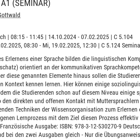
 A1
(SEMINAR)
Gottwald
ch | 08:15 - 11:45 | 14.10.2024 - 07.02.2025 | C 5.104
9.02.2025, 08:30 - Mi, 19.02.2025, 12:30 | C 5.124 Semi
 Erlernens einer Sprache bilden die linguistischen Ko
chatz) orientiert an der kommunikativen Sprachkompet
r diese genannten Elemente hinaus sollen die Studieren
en Kontext kennen lernen. Hier können einige sozioling
ndem die Studierenden schon auf diesem Niveau einige sp
 den direkten und offenen Kontakt mit Muttersprachlern
renden Techniken der Wissensorganisation zum Erlernen 
igenen Lernprozess mit dem Ziel diesen Prozess effektiv 
g. Französische Ausgabe: ISBN: 978-3-12-530270-9 Deuts
ind bei den zwei Ausgaben gleich - Nur die Übungsanwei