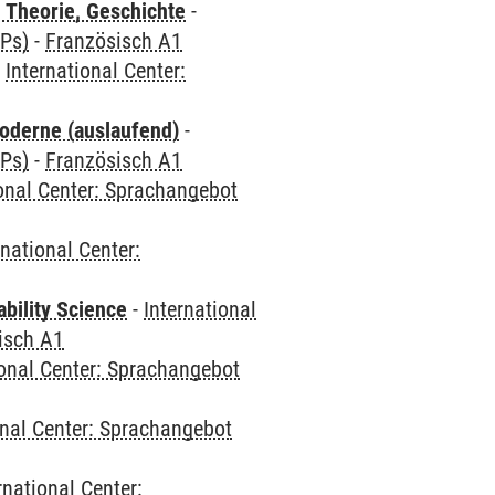
 Theorie, Geschichte
-
CPs)
-
Französisch A1
-
International Center:
oderne (auslaufend)
-
CPs)
-
Französisch A1
ional Center: Sprachangebot
rnational Center:
bility Science
-
International
isch A1
ional Center: Sprachangebot
onal Center: Sprachangebot
rnational Center: