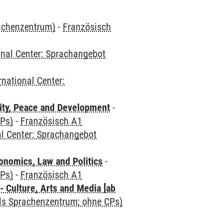
rachenzentrum)
-
Französisch
onal Center: Sprachangebot
rnational Center:
ity, Peace and Development
-
CPs)
-
Französisch A1
al Center: Sprachangebot
nomics, Law and Politics
-
CPs)
-
Französisch A1
 Culture, Arts and Media [ab
als Sprachenzentrum; ohne CPs)