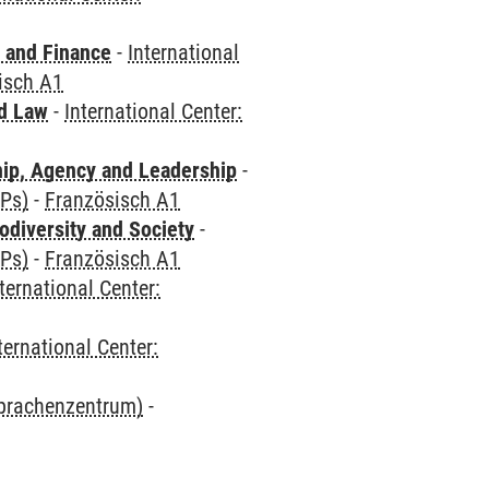
 and Finance
-
International
isch A1
nd Law
-
International Center:
hip, Agency and Leadership
-
CPs)
-
Französisch A1
odiversity and Society
-
CPs)
-
Französisch A1
ternational Center:
ternational Center:
Sprachenzentrum)
-