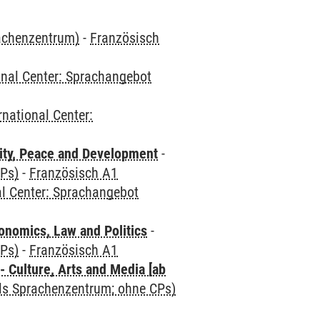
rachenzentrum)
-
Französisch
onal Center: Sprachangebot
rnational Center:
ity, Peace and Development
-
CPs)
-
Französisch A1
al Center: Sprachangebot
nomics, Law and Politics
-
CPs)
-
Französisch A1
 Culture, Arts and Media [ab
als Sprachenzentrum; ohne CPs)