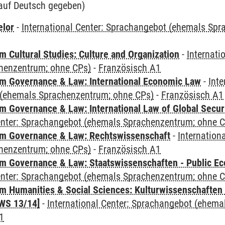
auf Deutsch gegeben)
elor
-
International Center: Sprachangebot (ehemals Sp
 Cultural Studies: Culture and Organization
-
Internati
henzentrum; ohne CPs)
-
Französisch A1
 Governance & Law: International Economic Law
-
Inte
(ehemals Sprachenzentrum; ohne CPs)
-
Französisch A1
 Governance & Law: International Law of Global Secur
Center: Sprachangebot (ehemals Sprachenzentrum; ohne 
m Governance & Law: Rechtswissenschaft
-
Internation
henzentrum; ohne CPs)
-
Französisch A1
 Governance & Law: Staatswissenschaften - Public Eco
Center: Sprachangebot (ehemals Sprachenzentrum; ohne 
 Humanities & Social Sciences: Kulturwissenschaften -
WS 13/14]
-
International Center: Sprachangebot (ehem
1