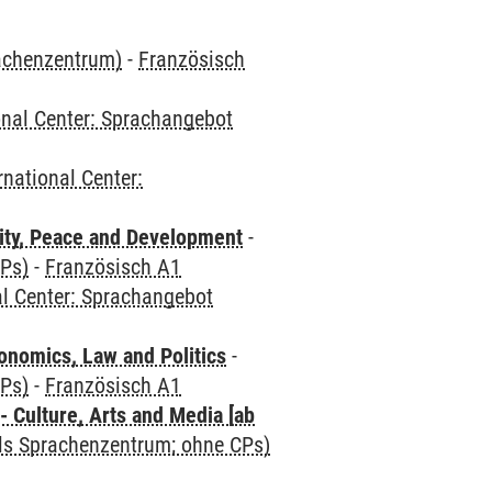
rachenzentrum)
-
Französisch
onal Center: Sprachangebot
rnational Center:
ity, Peace and Development
-
CPs)
-
Französisch A1
al Center: Sprachangebot
nomics, Law and Politics
-
CPs)
-
Französisch A1
 Culture, Arts and Media [ab
als Sprachenzentrum; ohne CPs)