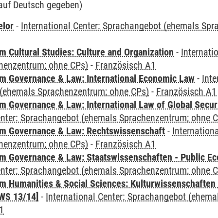
auf Deutsch gegeben)
elor
-
International Center: Sprachangebot (ehemals Sp
 Cultural Studies: Culture and Organization
-
Internati
henzentrum; ohne CPs)
-
Französisch A1
 Governance & Law: International Economic Law
-
Inte
(ehemals Sprachenzentrum; ohne CPs)
-
Französisch A1
 Governance & Law: International Law of Global Secur
Center: Sprachangebot (ehemals Sprachenzentrum; ohne 
m Governance & Law: Rechtswissenschaft
-
Internation
henzentrum; ohne CPs)
-
Französisch A1
 Governance & Law: Staatswissenschaften - Public Eco
Center: Sprachangebot (ehemals Sprachenzentrum; ohne 
 Humanities & Social Sciences: Kulturwissenschaften -
WS 13/14]
-
International Center: Sprachangebot (ehem
1