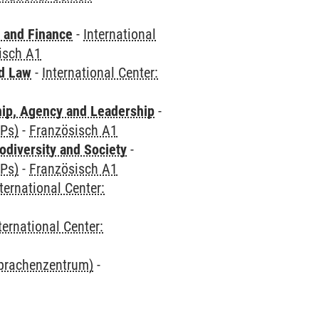
 and Finance
-
International
isch A1
nd Law
-
International Center:
hip, Agency and Leadership
-
CPs)
-
Französisch A1
odiversity and Society
-
CPs)
-
Französisch A1
ternational Center:
ternational Center:
Sprachenzentrum)
-