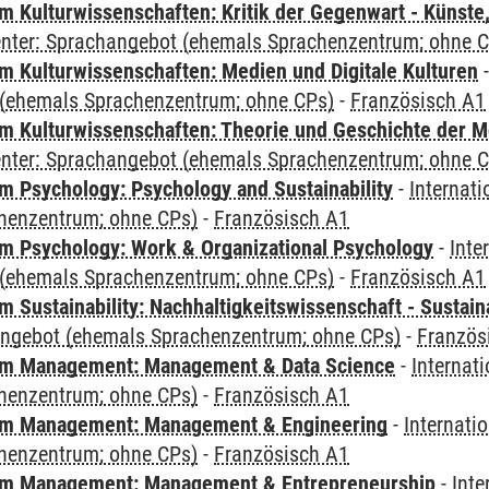
 Kulturwissenschaften: Kritik der Gegenwart - Künste,
Center: Sprachangebot (ehemals Sprachenzentrum; ohne 
 Kulturwissenschaften: Medien und Digitale Kulturen
(ehemals Sprachenzentrum; ohne CPs)
-
Französisch A1
 Kulturwissenschaften: Theorie und Geschichte der M
Center: Sprachangebot (ehemals Sprachenzentrum; ohne 
 Psychology: Psychology and Sustainability
-
Internat
henzentrum; ohne CPs)
-
Französisch A1
 Psychology: Work & Organizational Psychology
-
Inte
(ehemals Sprachenzentrum; ohne CPs)
-
Französisch A1
Sustainability: Nachhaltigkeitswissenschaft - Sustaina
angebot (ehemals Sprachenzentrum; ohne CPs)
-
Französ
m Management: Management & Data Science
-
Internat
henzentrum; ohne CPs)
-
Französisch A1
m Management: Management & Engineering
-
Internati
henzentrum; ohne CPs)
-
Französisch A1
m Management: Management & Entrepreneurship
-
Inte