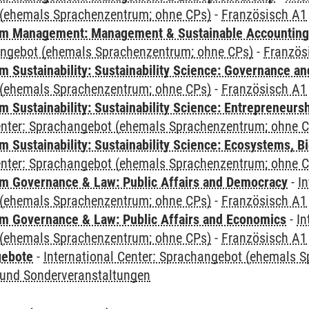
(ehemals Sprachenzentrum; ohne CPs)
-
Französisch A1
m Management: Management & Sustainable Accounting
angebot (ehemals Sprachenzentrum; ohne CPs)
-
Französ
 Sustainability: Sustainability Science: Governance a
(ehemals Sprachenzentrum; ohne CPs)
-
Französisch A1
 Sustainability: Sustainability Science: Entrepreneurs
Center: Sprachangebot (ehemals Sprachenzentrum; ohne 
Sustainability: Sustainability Science: Ecosystems, Bi
Center: Sprachangebot (ehemals Sprachenzentrum; ohne 
 Governance & Law: Public Affairs and Democracy
-
In
(ehemals Sprachenzentrum; ohne CPs)
-
Französisch A1
 Governance & Law: Public Affairs and Economics
-
In
(ehemals Sprachenzentrum; ohne CPs)
-
Französisch A1
gebote
-
International Center: Sprachangebot (ehemals 
und Sonderveranstaltungen