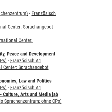
rachenzentrum)
-
Französisch
onal Center: Sprachangebot
rnational Center:
ity, Peace and Development
-
CPs)
-
Französisch A1
al Center: Sprachangebot
nomics, Law and Politics
-
CPs)
-
Französisch A1
 Culture, Arts and Media [ab
als Sprachenzentrum; ohne CPs)