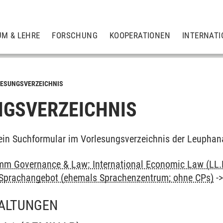
UM & LEHRE
FORSCHUNG
KOOPERATIONEN
INTERNATI
ESUNGSVERZEICHNIS
GSVERZEICHNIS
ein Suchformular im Vorlesungsverzeichnis der Leuphan
m Governance & Law: International Economic Law (LL.
: Sprachangebot (ehemals Sprachenzentrum; ohne CPs)
-
ALTUNGEN