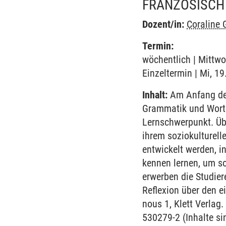
FRANZÖSISCH
Dozent/in:
Coraline 
Termin:
wöchentlich | Mittwo
Einzeltermin | Mi, 1
Inhalt:
Am Anfang des
Grammatik und Worts
Lernschwerpunkt. Übe
ihrem soziokulturell
entwickelt werden, i
kennen lernen, um so
erwerben die Studie
Reflexion über den e
nous 1, Klett Verla
530279-2 (Inhalte s