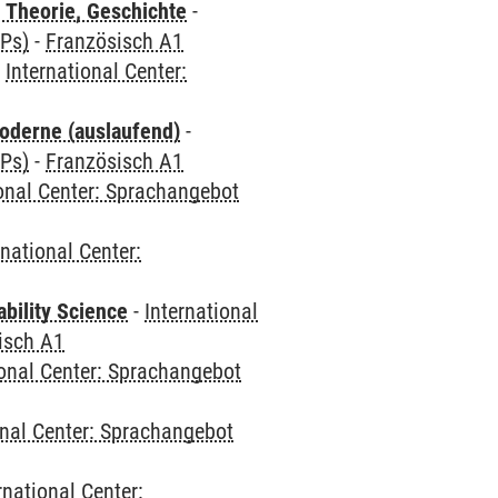
 Theorie, Geschichte
-
CPs)
-
Französisch A1
-
International Center:
oderne (auslaufend)
-
CPs)
-
Französisch A1
ional Center: Sprachangebot
rnational Center:
bility Science
-
International
isch A1
ional Center: Sprachangebot
onal Center: Sprachangebot
rnational Center: