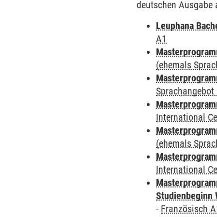
deutschen Ausgabe 
Leuphana Bach
A1
Masterprogramm
(ehemals Sprac
Masterprogramm
Sprachangebot 
Masterprogramm
International 
Masterprogram
(ehemals Sprac
Masterprogramm
International 
Masterprogramm
Studienbeginn 
-
Französisch A