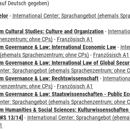
auf Deutsch gegeben)
elor
-
International Center: Sprachangebot (ehemals Sp
 Cultural Studies: Culture and Organization
-
Internati
henzentrum; ohne CPs)
-
Französisch A1
 Governance & Law: International Economic Law
-
Inte
(ehemals Sprachenzentrum; ohne CPs)
-
Französisch A1
 Governance & Law: International Law of Global Secur
Center: Sprachangebot (ehemals Sprachenzentrum; ohne 
m Governance & Law: Rechtswissenschaft
-
Internation
henzentrum; ohne CPs)
-
Französisch A1
 Governance & Law: Staatswissenschaften - Public Eco
Center: Sprachangebot (ehemals Sprachenzentrum; ohne 
 Humanities & Social Sciences: Kulturwissenschaften -
WS 13/14]
-
International Center: Sprachangebot (ehem
1