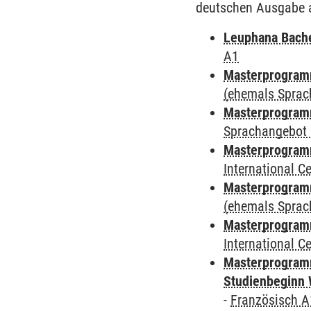
deutschen Ausgabe 
Leuphana Bach
A1
Masterprogramm
(ehemals Sprac
Masterprogramm
Sprachangebot 
Masterprogramm
International 
Masterprogram
(ehemals Sprac
Masterprogramm
International 
Masterprogramm
Studienbeginn 
-
Französisch A