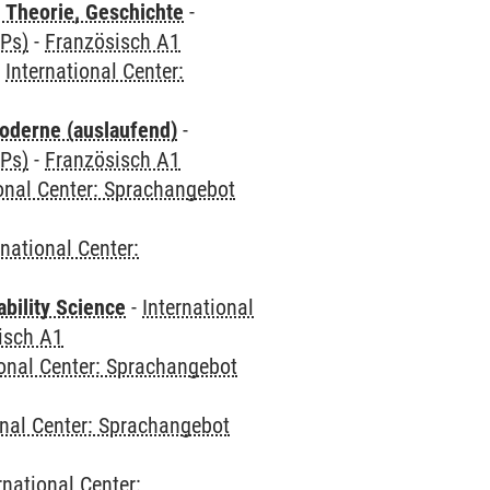
 Theorie, Geschichte
-
CPs)
-
Französisch A1
-
International Center:
oderne (auslaufend)
-
CPs)
-
Französisch A1
ional Center: Sprachangebot
rnational Center:
bility Science
-
International
isch A1
ional Center: Sprachangebot
onal Center: Sprachangebot
rnational Center: