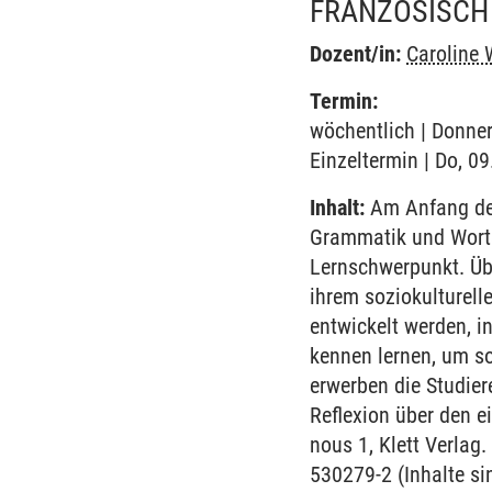
FRANZÖSISCH
Dozent/in:
Caroline 
Termin:
wöchentlich | Donner
Einzeltermin | Do, 0
Inhalt:
Am Anfang des
Grammatik und Worts
Lernschwerpunkt. Übe
ihrem soziokulturell
entwickelt werden, i
kennen lernen, um so
erwerben die Studie
Reflexion über den e
nous 1, Klett Verla
530279-2 (Inhalte s