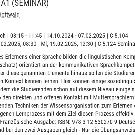
 A1
(SEMINAR)
Gottwald
ch | 08:15 - 11:45 | 14.10.2024 - 07.02.2025 | C 5.104
9.02.2025, 08:30 - Mi, 19.02.2025, 12:30 | C 5.124 Semi
 Erlernens einer Sprache bilden die linguistischen Ko
chatz) orientiert an der kommunikativen Sprachkompet
r diese genannten Elemente hinaus sollen die Studieren
en Kontext kennen lernen. Hier können einige sozioling
ndem die Studierenden schon auf diesem Niveau einige sp
 den direkten und offenen Kontakt mit Muttersprachlern
renden Techniken der Wissensorganisation zum Erlernen 
igenen Lernprozess mit dem Ziel diesen Prozess effektiv 
g. Französische Ausgabe: ISBN: 978-3-12-530270-9 Deuts
ind bei den zwei Ausgaben gleich - Nur die Übungsanwei