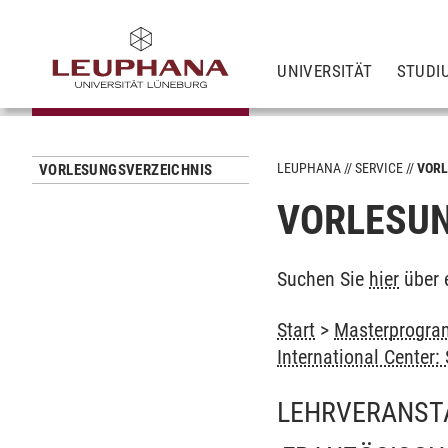
UNIVERSITÄT
STUDI
LEUPHANA
SERVICE
VORL
VORLESUNGSVERZEICHNIS
VORLESUN
Suchen Sie
hier
über 
Start
>
Masterprogram
International Center
LEHRVERANST