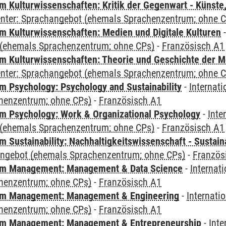
 Kulturwissenschaften: Kritik der Gegenwart - Künste,
Center: Sprachangebot (ehemals Sprachenzentrum; ohne 
 Kulturwissenschaften: Medien und Digitale Kulturen
(ehemals Sprachenzentrum; ohne CPs)
-
Französisch A1
 Kulturwissenschaften: Theorie und Geschichte der M
Center: Sprachangebot (ehemals Sprachenzentrum; ohne 
 Psychology: Psychology and Sustainability
-
Internat
henzentrum; ohne CPs)
-
Französisch A1
 Psychology: Work & Organizational Psychology
-
Inte
(ehemals Sprachenzentrum; ohne CPs)
-
Französisch A1
Sustainability: Nachhaltigkeitswissenschaft - Sustaina
angebot (ehemals Sprachenzentrum; ohne CPs)
-
Französ
m Management: Management & Data Science
-
Internat
henzentrum; ohne CPs)
-
Französisch A1
m Management: Management & Engineering
-
Internati
henzentrum; ohne CPs)
-
Französisch A1
m Management: Management & Entrepreneurship
-
Inte