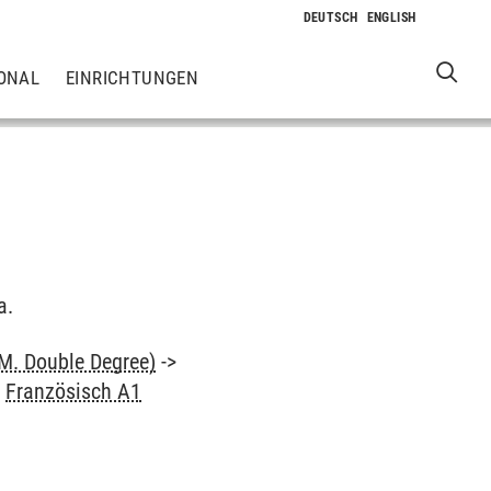
ONAL
EINRICHTUNGEN
a.
M. Double Degree)
->
>
Französisch A1