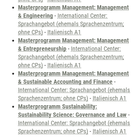
Masterprogramm Management: Management
& Engineering
-
International Center:
Sprachangebot (ehemals Sprachenzentrum;
ohne CPs)
-
Italienisch A1
Masterprogramm Management: Management
& Entrepreneurship
-
International Center:
Sprachangebot (ehemals Sprachenzentrum;
ohne CPs)
-
Italienisch A1
Masterprogramm Management: Management
& Sustainable Accounting and Finance
-
International Center: Sprachangebot (ehemals
Sprachenzentrum; ohne CPs)
-
Italienisch A1
Masterprogramm Sustainability:
Sustainability Science: Governance and Law
-
International Center: Sprachangebot (ehemals
Sprachenzentrum; ohne CPs)
-
Italienisch A1