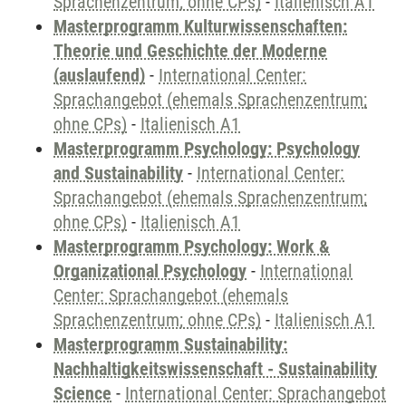
Sprachenzentrum; ohne CPs)
-
Italienisch A1
Masterprogramm Kulturwissenschaften:
Theorie und Geschichte der Moderne
(auslaufend)
-
International Center:
Sprachangebot (ehemals Sprachenzentrum;
ohne CPs)
-
Italienisch A1
Masterprogramm Psychology: Psychology
and Sustainability
-
International Center:
Sprachangebot (ehemals Sprachenzentrum;
ohne CPs)
-
Italienisch A1
Masterprogramm Psychology: Work &
Organizational Psychology
-
International
Center: Sprachangebot (ehemals
Sprachenzentrum; ohne CPs)
-
Italienisch A1
Masterprogramm Sustainability:
Nachhaltigkeitswissenschaft - Sustainability
Science
-
International Center: Sprachangebot