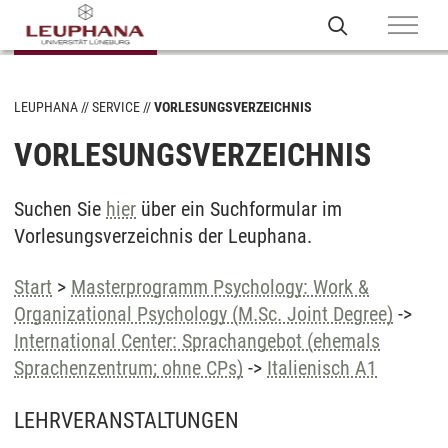
LEUPHANA
SERVICE
VORLESUNGSVERZEICHNIS
VORLESUNGSVERZEICHNIS
Suchen Sie
hier
über ein Suchformular im
Vorlesungsverzeichnis der Leuphana.
Start
>
Masterprogramm Psychology: Work &
Organizational Psychology (M.Sc. Joint Degree)
->
International Center: Sprachangebot (ehemals
Sprachenzentrum; ohne CPs)
->
Italienisch A1
LEHRVERANSTALTUNGEN