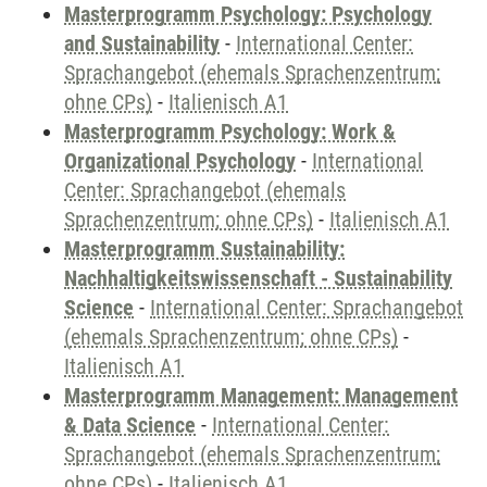
Masterprogramm Psychology: Psychology
and Sustainability
-
International Center:
Sprachangebot (ehemals Sprachenzentrum;
ohne CPs)
-
Italienisch A1
Masterprogramm Psychology: Work &
Organizational Psychology
-
International
Center: Sprachangebot (ehemals
Sprachenzentrum; ohne CPs)
-
Italienisch A1
Masterprogramm Sustainability:
Nachhaltigkeitswissenschaft - Sustainability
Science
-
International Center: Sprachangebot
(ehemals Sprachenzentrum; ohne CPs)
-
Italienisch A1
Masterprogramm Management: Management
& Data Science
-
International Center:
Sprachangebot (ehemals Sprachenzentrum;
ohne CPs)
-
Italienisch A1