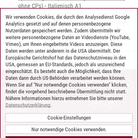
ohne CPs)
-
Italienisch A1
zusätzliche Angebote
-
International Center:
Wir verwenden Cookies, die durch den Analysedienst Google
Sprachangebot (ehemals Sprachenzentrum)
-
Analytics gesetzt und auf denen personenbezogene
Sprachangebot und Sonderveranstaltungen
Nutzerdaten gespeichert werden. Zudem übermitteln wir
weitere personenbezogene Daten an Videodienste (YouTube,
Vimeo), um Ihnen eingebettete Videos anzuzeigen. Diese
Daten werden unter anderem in die USA übermittelt. Der
Europäische Gerichtshof hat das Datenschutzniveau in den
Timo Leder
/
30.06.2024
USA, gemessen an EU-Standards, jedoch als unzureichend
eingeschätzt. Es besteht auch die Möglichkeit, dass Ihre
Daten dann durch US-Behörden verarbeitet werden können.
KONTAKT
Wenn Sie auf "Nur notwendige Cookies verwenden" klicken,
findet die vorgehend beschriebene Übermittlung nicht statt.
LEUPHANA ALS ARBEITGEBER
Nähere Informationen hierzu entnehmen Sie bitte unserer
INTRANET
Datenschutzerklärung
.
IMPRESSUM
Cookie-Einstellungen
DATENSCHUTZ
BARRIEREFREIHEIT
Nur notwendige Cookies verwenden.
COOKIE-EINSTELLUNGEN