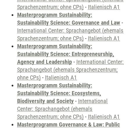
Sprachenzentrum; ohne CPs)
-
Italienisch A1
Masterprogramm Sustainability:
Sustainability Science: Governance and Law
-
International Center: Sprachangebot (ehemals
Sprachenzentrum; ohne CPs)
-
Italienisch A1
Masterprogramm Sustainability:
Sustainability Science: Entrepreneurship,
Agency and Leadership
-
International Center:
Sprachangebot (ehemals Sprachenzentrum;
ohne CPs)
-
Italienisch A1
Masterprogramm Sustainability:
Sustainability Science: Ecosystems,
Biodiversity and Society
-
International
Center: Sprachangebot (ehemals
Sprachenzentrum; ohne CPs)
-
Italienisch A1
Masterprogramm Governance & Law: Public