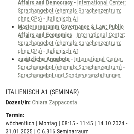
Affairs and Democracy
-
International Center:
Sprachangebot (ehemals Sprachenzentrum;
ohne CPs)
-
Italienisch A1
Masterprogramm Governance & Law: Public
Affairs and Economics
-
International Center:
Sprachangebot (ehemals Sprachenzentrum;
ohne CPs)
-
Italienisch A1
zusätzliche Angebote
-
International Center:
Sprachangebot (ehemals Sprachenzentrum)
-
Sprachangebot und Sonderveranstaltungen
ITALIENISCH A1
(SEMINAR)
Dozent/in:
Chiara Zappacosta
Termin:
wöchentlich | Montag | 08:15 - 11:45 | 14.10.2024 -
31.01.2025 | C 6.316 Seminarraum