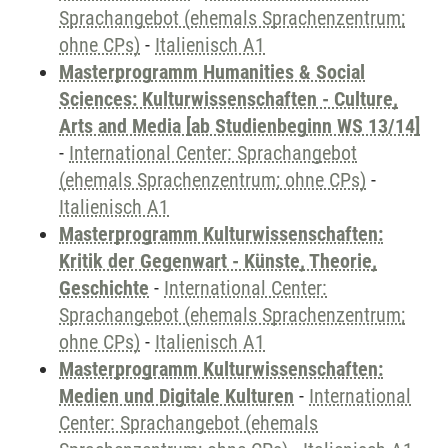
Sprachangebot (ehemals Sprachenzentrum;
ohne CPs)
-
Italienisch A1
Masterprogramm Humanities & Social
Sciences: Kulturwissenschaften - Culture,
Arts and Media [ab Studienbeginn WS 13/14]
-
International Center: Sprachangebot
(ehemals Sprachenzentrum; ohne CPs)
-
Italienisch A1
Masterprogramm Kulturwissenschaften:
Kritik der Gegenwart - Künste, Theorie,
Geschichte
-
International Center:
Sprachangebot (ehemals Sprachenzentrum;
ohne CPs)
-
Italienisch A1
Masterprogramm Kulturwissenschaften:
Medien und Digitale Kulturen
-
International
Center: Sprachangebot (ehemals