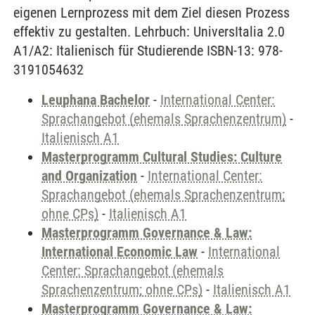
eigenen Lernprozess mit dem Ziel diesen Prozess
effektiv zu gestalten. Lehrbuch: UniversItalia 2.0
A1/A2: Italienisch für Studierende ISBN-13: 978-
3191054632
Leuphana Bachelor
-
International Center:
Sprachangebot (ehemals Sprachenzentrum)
-
Italienisch A1
Masterprogramm Cultural Studies: Culture
and Organization
-
International Center:
Sprachangebot (ehemals Sprachenzentrum;
ohne CPs)
-
Italienisch A1
Masterprogramm Governance & Law:
International Economic Law
-
International
Center: Sprachangebot (ehemals
Sprachenzentrum; ohne CPs)
-
Italienisch A1
Masterprogramm Governance & Law: