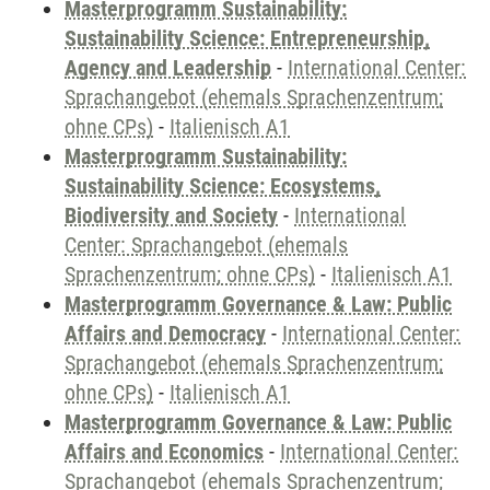
Masterprogramm Sustainability:
Sustainability Science: Entrepreneurship,
Agency and Leadership
-
International Center:
Sprachangebot (ehemals Sprachenzentrum;
ohne CPs)
-
Italienisch A1
Masterprogramm Sustainability:
Sustainability Science: Ecosystems,
Biodiversity and Society
-
International
Center: Sprachangebot (ehemals
Sprachenzentrum; ohne CPs)
-
Italienisch A1
Masterprogramm Governance & Law: Public
Affairs and Democracy
-
International Center:
Sprachangebot (ehemals Sprachenzentrum;
ohne CPs)
-
Italienisch A1
Masterprogramm Governance & Law: Public
Affairs and Economics
-
International Center:
Sprachangebot (ehemals Sprachenzentrum;