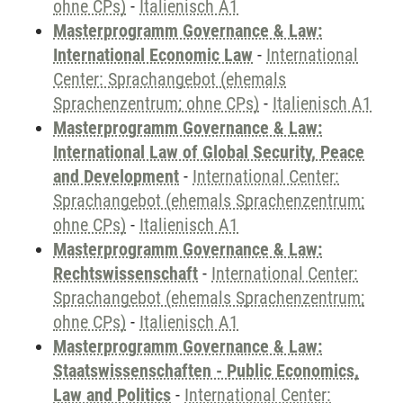
ohne CPs)
-
Italienisch A1
Masterprogramm Governance & Law:
International Economic Law
-
International
Center: Sprachangebot (ehemals
Sprachenzentrum; ohne CPs)
-
Italienisch A1
Masterprogramm Governance & Law:
International Law of Global Security, Peace
and Development
-
International Center:
Sprachangebot (ehemals Sprachenzentrum;
ohne CPs)
-
Italienisch A1
Masterprogramm Governance & Law:
Rechtswissenschaft
-
International Center:
Sprachangebot (ehemals Sprachenzentrum;
ohne CPs)
-
Italienisch A1
Masterprogramm Governance & Law:
Staatswissenschaften - Public Economics,
Law and Politics
-
International Center: