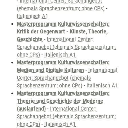
-
International Center: Sprachangebot
(ehemals Sprachenzentrum; ohne CPs)
-
Italienisch A1
Masterprogramm Kulturwissenschaften:
Kritik der Gegenwart - Künste, Theorie,
Geschichte
-
International Center:
Sprachangebot (ehemals Sprachenzentrum;
ohne CPs)
-
Italienisch A1
Masterprogramm Kulturwissenschaften:
Medien und Digitale Kulturen
-
International
Center: Sprachangebot (ehemals
Sprachenzentrum; ohne CPs)
-
Italienisch A1
Masterprogramm Kulturwissenschaften:
Theorie und Geschichte der Moderne
(auslaufend)
-
International Center:
Sprachangebot (ehemals Sprachenzentrum;
ohne CPs)
-
Italienisch A1