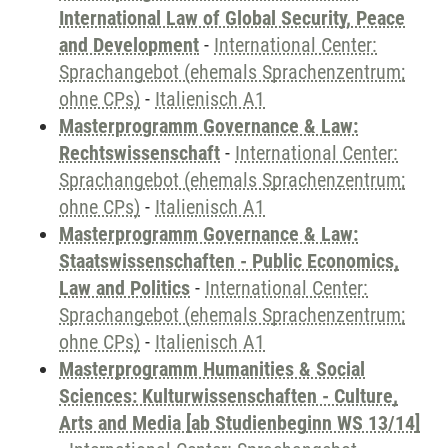
International Law of Global Security, Peace
and Development
-
International Center:
Sprachangebot (ehemals Sprachenzentrum;
ohne CPs)
-
Italienisch A1
Masterprogramm Governance & Law:
Rechtswissenschaft
-
International Center:
Sprachangebot (ehemals Sprachenzentrum;
ohne CPs)
-
Italienisch A1
Masterprogramm Governance & Law:
Staatswissenschaften - Public Economics,
Law and Politics
-
International Center:
Sprachangebot (ehemals Sprachenzentrum;
ohne CPs)
-
Italienisch A1
Masterprogramm Humanities & Social
Sciences: Kulturwissenschaften - Culture,
Arts and Media [ab Studienbeginn WS 13/14]