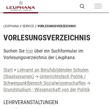
LEUPHANA
SERVICE
VORLESUNGSVERZEICHNIS
VORLESUNGSVERZEICHNIS
Suchen Sie
hier
über ein Suchformular im
Vorlesungsverzeichnis der Leuphana.
Start
>
Lehramt an Berufsbildenden Schulen
(Staatsexamen)
->
Unterrichtsfach Politik /
Schwerpunktbereich Sozialwissenschaften
->
Grundstudium - Wissenschaft von der Politik
LEHRVERANSTALTUNGEN