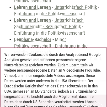
Politikwissenschaft
Lehren und Lernen
-
Unterrichtsfach Politik
-
Einführung in die Politikwissenschaft
Lehren und Lernen
-
Unterrichtsfach
Sachunterricht - Bezugsfach Politik
-
Einführung in die Politikwissenschaft
Leuphana-Bachelor
-
Minor
Politikwissenschaft
-
Einführung in die
Politikwissenschaft
Wir verwenden Cookies, die durch den Analysedienst Google
Wirtschaftspädagogik
-
Unterrichtsfach Politik
Analytics gesetzt und auf denen personenbezogene
-
Einführung in die Politikwissenschaft
Nutzerdaten gespeichert werden. Zudem übermitteln wir
weitere personenbezogene Daten an Videodienste (YouTube,
Vimeo), um Ihnen eingebettete Videos anzuzeigen. Diese
Daten werden unter anderem in die USA übermittelt. Der
Europäische Gerichtshof hat das Datenschutzniveau in den
Timo Leder
/
30.06.2024
USA, gemessen an EU-Standards, jedoch als unzureichend
eingeschätzt. Es besteht auch die Möglichkeit, dass Ihre
Daten dann durch US-Behörden verarbeitet werden können.
KONTAKT
Wenn Sie auf "Nur notwendige Cookies verwenden" klicken,