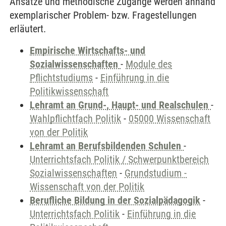
Ansätze und methodische Zugänge werden anhand
exemplarischer Problem- bzw. Fragestellungen
erläutert.
Empirische Wirtschafts- und
Sozialwissenschaften
-
Module des
Pflichtstudiums
-
Einführung in die
Politikwissenschaft
Lehramt an Grund-, Haupt- und Realschulen
-
Wahlpflichtfach Politik
-
05000 Wissenschaft
von der Politik
Lehramt an Berufsbildenden Schulen
-
Unterrichtsfach Politik / Schwerpunktbereich
Sozialwissenschaften
-
Grundstudium -
Wissenschaft von der Politik
Berufliche Bildung in der Sozialpädagogik
-
Unterrichtsfach Politik
-
Einführung in die