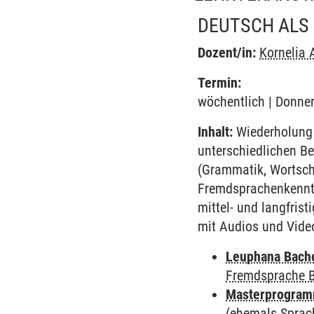
DEUTSCH ALS
Dozent/in:
Kornelia 
Termin:
wöchentlich | Donner
Inhalt:
Wiederholung 
unterschiedlichen Be
(Grammatik, Wortsch
Fremdsprachenkenntn
mittel- und langfri
mit Audios und Vide
Leuphana Bach
Fremdsprache 
Masterprogramm
(ehemals Sprac