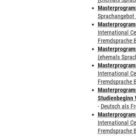
Masterprogramm
Sprachangebot 
Masterprogramm
International 
Fremdsprache 
Masterprogram
(ehemals Sprac
Masterprogramm
International 
Fremdsprache 
Masterprogramm
Studienbeginn 
-
Deutsch als F
Masterprogramm
International 
Fremdsprache 