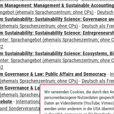
m Management: Management & Sustainable Accounting
angebot (ehemals Sprachenzentrum; ohne CPs)
-
Deutsch
 Sustainability: Sustainability Science: Governance a
(ehemals Sprachenzentrum; ohne CPs)
-
Deutsch als Fr
 Sustainability: Sustainability Science: Entrepreneurs
Center: Sprachangebot (ehemals Sprachenzentrum; ohne 
B2
Sustainability: Sustainability Science: Ecosystems, Bi
Center: Sprachangebot (ehemals Sprachenzentrum; ohne 
B2
 Governance & Law: Public Affairs and Democracy
-
In
(ehemals Sprachenzentrum; ohne CPs)
-
Deutsch als Fr
 Governance & Law: Public Affairs and Economics
-
In
Wir verwenden Cookies, die durch den An
(ehemals Sprachenzentrum; ohne CPs)
-
Deutsch als Fr
personenbezogene Nutzerdaten gespeich
gebote
-
International Center: Sprachangebot (ehemals 
Daten an Videodienste (YouTube, Vimeo),
und Sonderveranstaltungen
werden unter anderem in die USA übermit