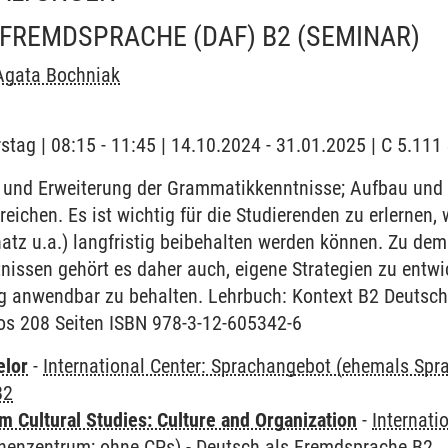
 FREMDSPRACHE (DAF) B2
(SEMINAR)
Agata Bochniak
stag | 08:15 - 11:45 | 14.10.2024 - 31.01.2025 | C 5.11
und Erweiterung der Grammatikkenntnisse; Aufbau und 
reichen. Es ist wichtig für die Studierenden zu erlernen
atz u.a.) langfristig beibehalten werden können. Zu de
issen gehört es daher auch, eigene Strategien zu entwi
stig anwendbar zu behalten. Lehrbuch: Kontext B2 Deuts
os 208 Seiten ISBN 978-3-12-605342-6
elor
-
International Center: Sprachangebot (ehemals Sp
B2
 Cultural Studies: Culture and Organization
-
Internati
henzentrum; ohne CPs)
-
Deutsch als Fremdsprache B2