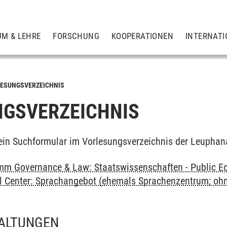
UM & LEHRE
FORSCHUNG
KOOPERATIONEN
INTERNATI
ESUNGSVERZEICHNIS
GSVERZEICHNIS
ein Suchformular im Vorlesungsverzeichnis der Leuphan
m Governance & Law: Staatswissenschaften - Public Ec
al Center: Sprachangebot (ehemals Sprachenzentrum; oh
ALTUNGEN