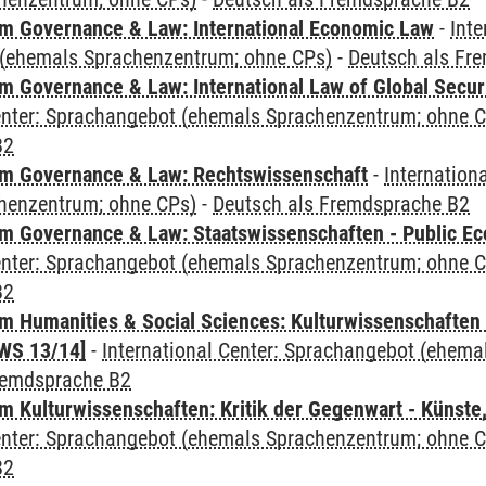
 Governance & Law: International Economic Law
-
Inte
(ehemals Sprachenzentrum; ohne CPs)
-
Deutsch als Fr
 Governance & Law: International Law of Global Secur
Center: Sprachangebot (ehemals Sprachenzentrum; ohne 
B2
m Governance & Law: Rechtswissenschaft
-
Internation
henzentrum; ohne CPs)
-
Deutsch als Fremdsprache B2
 Governance & Law: Staatswissenschaften - Public Eco
Center: Sprachangebot (ehemals Sprachenzentrum; ohne 
B2
 Humanities & Social Sciences: Kulturwissenschaften -
WS 13/14]
-
International Center: Sprachangebot (ehem
remdsprache B2
 Kulturwissenschaften: Kritik der Gegenwart - Künste,
Center: Sprachangebot (ehemals Sprachenzentrum; ohne 
B2