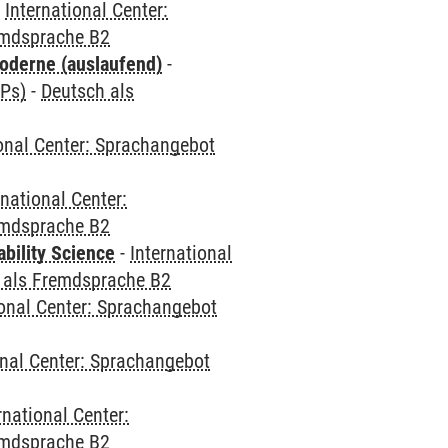
-
International Center:
emdsprache B2
oderne (auslaufend)
-
CPs)
-
Deutsch als
ional Center: Sprachangebot
rnational Center:
emdsprache B2
bility Science
-
International
 als Fremdsprache B2
ional Center: Sprachangebot
onal Center: Sprachangebot
rnational Center:
emdsprache B2