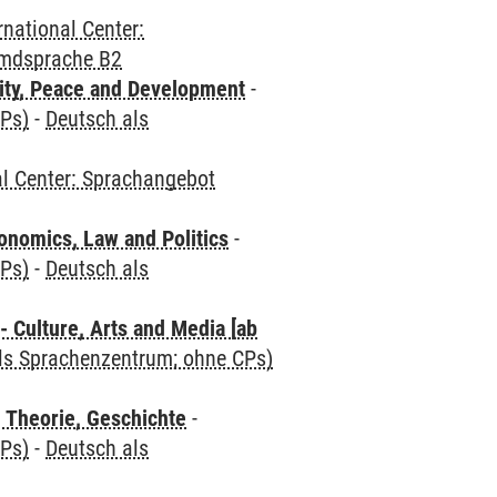
rnational Center:
emdsprache B2
ity, Peace and Development
-
CPs)
-
Deutsch als
al Center: Sprachangebot
nomics, Law and Politics
-
CPs)
-
Deutsch als
 Culture, Arts and Media [ab
als Sprachenzentrum; ohne CPs)
 Theorie, Geschichte
-
CPs)
-
Deutsch als