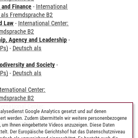
 and Finance
-
International
 als Fremdsprache B2
nd Law
-
International Center:
emdsprache B2
hip, Agency and Leadership
-
CPs)
-
Deutsch als
odiversity and Society
-
CPs)
-
Deutsch als
ternational Center:
emdsprache B2
ternational Center:
alysedienst Google Analytics gesetzt und auf denen
emdsprache B2
ert werden. Zudem übermitteln wir weitere personenbezogene
Sprachenzentrum)
-
 um Ihnen eingebettete Videos anzuzeigen. Diese Daten
telt. Der Europäische Gerichtshof hat das Datenschutzniveau