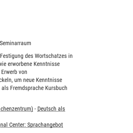
1 Seminarraum
Festigung des Wortschatzes in
, wie erworbene Kenntnisse
m Erwerb von
ckeln, um neue Kenntnisse
ch als Fremdsprache Kursbuch
rachenzentrum)
-
Deutsch als
onal Center: Sprachangebot