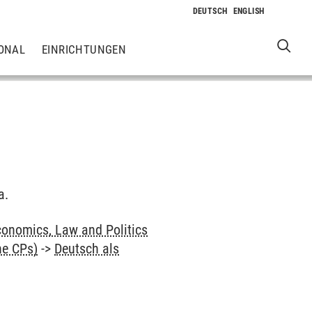
ONAL
EINRICHTUNGEN
a.
onomics, Law and Politics
ne CPs)
->
Deutsch als