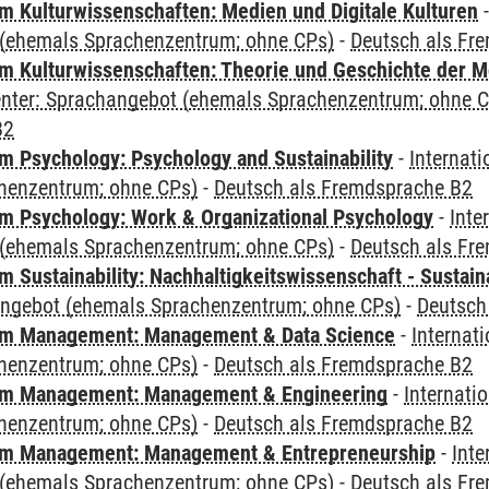
 Kulturwissenschaften: Medien und Digitale Kulturen
(ehemals Sprachenzentrum; ohne CPs)
-
Deutsch als Fr
 Kulturwissenschaften: Theorie und Geschichte der M
Center: Sprachangebot (ehemals Sprachenzentrum; ohne 
B2
 Psychology: Psychology and Sustainability
-
Internat
henzentrum; ohne CPs)
-
Deutsch als Fremdsprache B2
 Psychology: Work & Organizational Psychology
-
Inte
(ehemals Sprachenzentrum; ohne CPs)
-
Deutsch als Fr
Sustainability: Nachhaltigkeitswissenschaft - Sustaina
angebot (ehemals Sprachenzentrum; ohne CPs)
-
Deutsch
m Management: Management & Data Science
-
Internat
henzentrum; ohne CPs)
-
Deutsch als Fremdsprache B2
m Management: Management & Engineering
-
Internati
henzentrum; ohne CPs)
-
Deutsch als Fremdsprache B2
m Management: Management & Entrepreneurship
-
Inte
(ehemals Sprachenzentrum; ohne CPs)
-
Deutsch als Fr