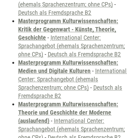
(ehemals Sprachenzentrum; ohne CPs)
-
Deutsch als Fremdsprache B2
Masterprogramm Kulturwissenschaften:
Kritik der Gegenwart - Künste, Theorie,
Geschichte
-
International Center:
Sprachangebot (ehemals Sprachenzentrum;
ohne CPs)
-
Deutsch als Fremdsprache B2
Masterprogramm Kulturwissenschaften:
Medien und Digitale Kulturen
-
International
Center: Sprachangebot (ehemals
Sprachenzentrum; ohne CPs)
-
Deutsch als
Fremdsprache B2
Masterprogramm Kulturwissenschaften:
Theorie und Geschichte der Moderne
(auslaufend)
-
International Center:
Sprachangebot (ehemals Sprachenzentrum;
ohne CPs)
-
Deutsch als Fremdsprache B2