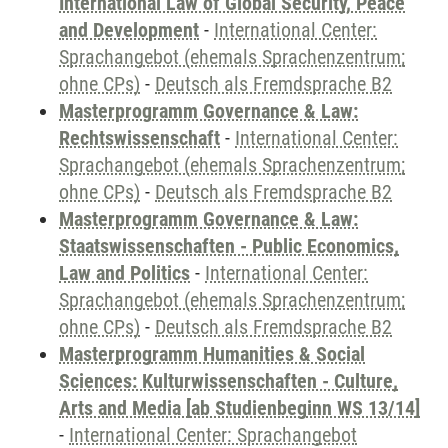
International Law of Global Security, Peace
and Development
-
International Center:
Sprachangebot (ehemals Sprachenzentrum;
ohne CPs)
-
Deutsch als Fremdsprache B2
Masterprogramm Governance & Law:
Rechtswissenschaft
-
International Center:
Sprachangebot (ehemals Sprachenzentrum;
ohne CPs)
-
Deutsch als Fremdsprache B2
Masterprogramm Governance & Law:
Staatswissenschaften - Public Economics,
Law and Politics
-
International Center:
Sprachangebot (ehemals Sprachenzentrum;
ohne CPs)
-
Deutsch als Fremdsprache B2
Masterprogramm Humanities & Social
Sciences: Kulturwissenschaften - Culture,
Arts and Media [ab Studienbeginn WS 13/14]
-
International Center: Sprachangebot