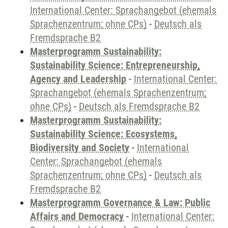
International Center: Sprachangebot (ehemals
Sprachenzentrum; ohne CPs)
-
Deutsch als
Fremdsprache B2
Masterprogramm Sustainability:
Sustainability Science: Entrepreneurship,
Agency and Leadership
-
International Center:
Sprachangebot (ehemals Sprachenzentrum;
ohne CPs)
-
Deutsch als Fremdsprache B2
Masterprogramm Sustainability:
Sustainability Science: Ecosystems,
Biodiversity and Society
-
International
Center: Sprachangebot (ehemals
Sprachenzentrum; ohne CPs)
-
Deutsch als
Fremdsprache B2
Masterprogramm Governance & Law: Public
Affairs and Democracy
-
International Center: