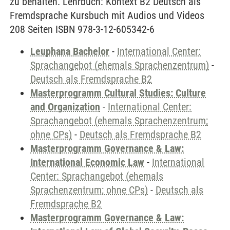
zu behalten. Lehrbuch: Kontext B2 Deutsch als
Fremdsprache Kursbuch mit Audios und Videos
208 Seiten ISBN 978-3-12-605342-6
Leuphana Bachelor
-
International Center:
Sprachangebot (ehemals Sprachenzentrum)
-
Deutsch als Fremdsprache B2
Masterprogramm Cultural Studies: Culture
and Organization
-
International Center:
Sprachangebot (ehemals Sprachenzentrum;
ohne CPs)
-
Deutsch als Fremdsprache B2
Masterprogramm Governance & Law:
International Economic Law
-
International
Center: Sprachangebot (ehemals
Sprachenzentrum; ohne CPs)
-
Deutsch als
Fremdsprache B2
Masterprogramm Governance & Law: