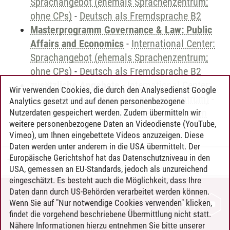
Sprachangebot (ehemals Sprachenzentrum;
ohne CPs)
-
Deutsch als Fremdsprache B2
Masterprogramm Governance & Law: Public
Affairs and Economics
-
International Center:
Sprachangebot (ehemals Sprachenzentrum;
ohne CPs)
-
Deutsch als Fremdsprache B2
zusätzliche Angebote
-
International Center:
Wir verwenden Cookies, die durch den Analysedienst Google
Sprachangebot (ehemals Sprachenzentrum)
-
Analytics gesetzt und auf denen personenbezogene
Sprachangebot und Sonderveranstaltungen
Nutzerdaten gespeichert werden. Zudem übermitteln wir
weitere personenbezogene Daten an Videodienste (YouTube,
Vimeo), um Ihnen eingebettete Videos anzuzeigen. Diese
Daten werden unter anderem in die USA übermittelt. Der
Europäische Gerichtshof hat das Datenschutzniveau in den
Timo Leder
/
30.06.2024
USA, gemessen an EU-Standards, jedoch als unzureichend
eingeschätzt. Es besteht auch die Möglichkeit, dass Ihre
Daten dann durch US-Behörden verarbeitet werden können.
KONTAKT
Wenn Sie auf "Nur notwendige Cookies verwenden" klicken,
findet die vorgehend beschriebene Übermittlung nicht statt.
LEUPHANA ALS ARBEITGEBER
Nähere Informationen hierzu entnehmen Sie bitte unserer