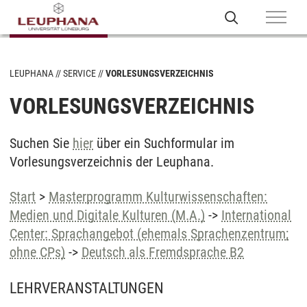
LEUPHANA
SERVICE
VORLESUNGSVERZEICHNIS
VORLESUNGSVERZEICHNIS
Suchen Sie
hier
über ein Suchformular im
Vorlesungsverzeichnis der Leuphana.
Start
>
Masterprogramm Kulturwissenschaften:
Medien und Digitale Kulturen (M.A.)
->
International
Center: Sprachangebot (ehemals Sprachenzentrum;
ohne CPs)
->
Deutsch als Fremdsprache B2
LEHRVERANSTALTUNGEN