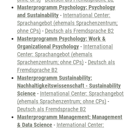
Masterprogramm Psychology: Psychology
and Sustainability
-
International Center:
Sprachangebot (ehemals Sprachenzentrum;
ohne CPs)
-
Deutsch als Fremdsprache B2
Masterprogramm Psychology: Work &
Organizational Psychology
-
International
Center: Sprachangebot (ehemals
Sprachenzentrum; ohne CPs)
-
Deutsch als
Fremdsprache B2
Masterprogramm Sustainability:
Nachhaltigkeitswissenschaft - Sustainability
Science
-
International Center: Sprachangebot
(ehemals Sprachenzentrum; ohne CPs)
-
Deutsch als Fremdsprache B2
Masterprogramm Management: Management
& Data Science
-
International Center: