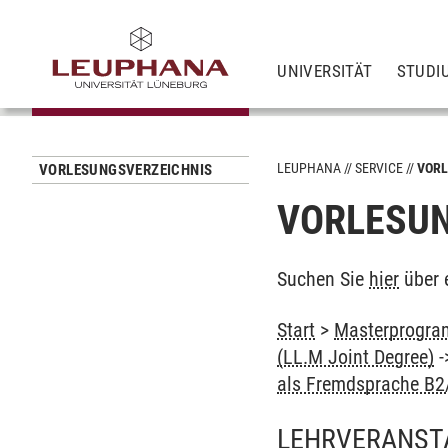
UNIVERSITÄT
STUDI
LEUPHANA
SERVICE
VORL
VORLESUNGSVERZEICHNIS
VORLESUN
Suchen Sie
hier
über 
Start
>
Masterprogram
(LL.M Joint Degree)
-
als Fremdsprache B2
LEHRVERANST