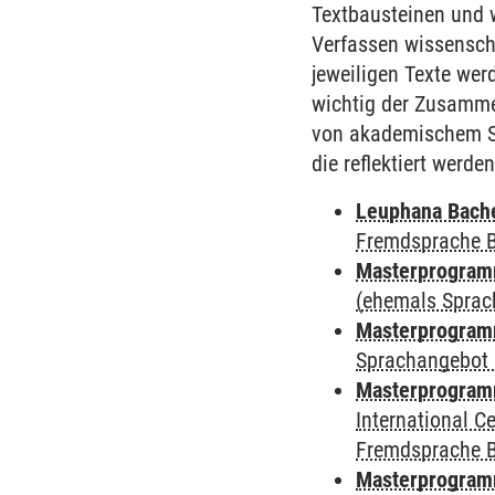
Textbausteinen und w
Verfassen wissenscha
jeweiligen Texte we
wichtig der Zusamm
von akademischem Sc
die reflektiert werden
Leuphana Bach
Fremdsprache 
Masterprogramm
(ehemals Sprac
Masterprogramm
Sprachangebot 
Masterprogramm
International 
Fremdsprache 
Masterprogram