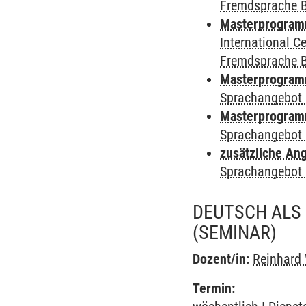
Fremdsprache 
Masterprogramm 
International 
Fremdsprache 
Masterprogramm
Sprachangebot 
Masterprogramm
Sprachangebot 
zusätzliche An
Sprachangebot 
DEUTSCH ALS
(SEMINAR)
Dozent/in:
Reinhard
Termin: