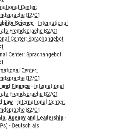
rnational Center:
emdsprache B2/C1
bility Science
-
International
 als Fremdsprache B2/C1
ional Center: Sprachangebot
C1
onal Center: Sprachangebot
C1
rnational Center:
emdsprache B2/C1
 and Finance
-
International
 als Fremdsprache B2/C1
nd Law
-
International Center:
emdsprache B2/C1
hip, Agency and Leadership
-
CPs)
-
Deutsch als