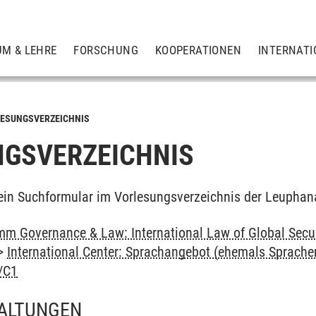
UM & LEHRE
FORSCHUNG
KOOPERATIONEN
INTERNATI
ESUNGSVERZEICHNIS
GSVERZEICHNIS
ein Suchformular im Vorlesungsverzeichnis der Leuphan
m Governance & Law: International Law of Global Secu
>
International Center: Sprachangebot (ehemals Sprach
/C1
ALTUNGEN