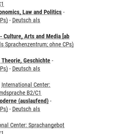
C1
nomics, Law and Politics
-
CPs)
-
Deutsch als
 Culture, Arts and Media [ab
als Sprachenzentrum; ohne CPs)
 Theorie, Geschichte
-
CPs)
-
Deutsch als
-
International Center:
emdsprache B2/C1
oderne (auslaufend)
-
CPs)
-
Deutsch als
ional Center: Sprachangebot
C1