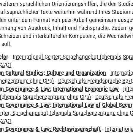
eiteren sprachlichen Orientierungshilfen, die den Stud
ftssprachlicher Texte weiterhin während Ihres Studiums 
rden unter dem Format von peer-Arbeit gemeinsam ausgew
enhang von Ausdruck, Inhalt und Fachsprache. Zudem
hreiben und interkultureller Kompetenz, die Wechselwir
 soll.
elor
-
International Center: Sprachangebot (ehemals Sp
B2/C1
 Cultural Studies: Culture and Organization
-
Internati
henzentrum; ohne CPs)
-
Deutsch als Fremdsprache B2/
 Governance & Law: International Economic Law
-
Inte
(ehemals Sprachenzentrum; ohne CPs)
-
Deutsch als Fr
 Governance & Law: International Law of Global Secur
Center: Sprachangebot (ehemals Sprachenzentrum; ohne 
B2/C1
m Governance & Law: Rechtswissenschaft
-
Internation