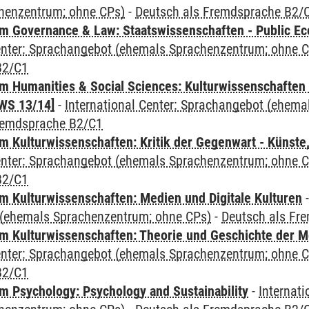
henzentrum; ohne CPs)
-
Deutsch als Fremdsprache B2/
 Governance & Law: Staatswissenschaften - Public Eco
Center: Sprachangebot (ehemals Sprachenzentrum; ohne 
B2/C1
 Humanities & Social Sciences: Kulturwissenschaften -
WS 13/14]
-
International Center: Sprachangebot (ehem
remdsprache B2/C1
 Kulturwissenschaften: Kritik der Gegenwart - Künste,
Center: Sprachangebot (ehemals Sprachenzentrum; ohne 
B2/C1
 Kulturwissenschaften: Medien und Digitale Kulturen
(ehemals Sprachenzentrum; ohne CPs)
-
Deutsch als Fr
 Kulturwissenschaften: Theorie und Geschichte der M
Center: Sprachangebot (ehemals Sprachenzentrum; ohne 
B2/C1
 Psychology: Psychology and Sustainability
-
Internat