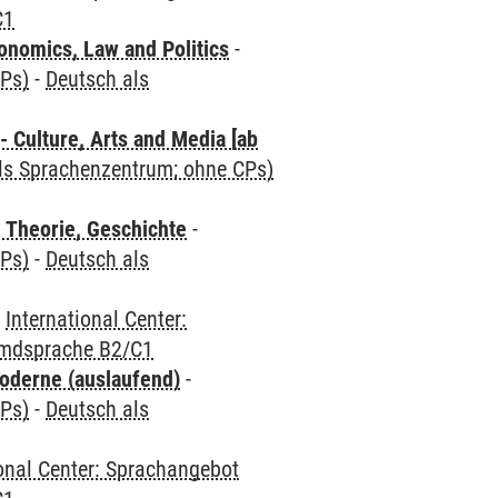
C1
nomics, Law and Politics
-
CPs)
-
Deutsch als
 Culture, Arts and Media [ab
als Sprachenzentrum; ohne CPs)
 Theorie, Geschichte
-
CPs)
-
Deutsch als
-
International Center:
emdsprache B2/C1
oderne (auslaufend)
-
CPs)
-
Deutsch als
ional Center: Sprachangebot