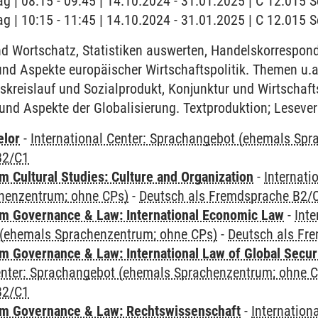
ag | 08:15 - 09:45 | 14.10.2024 - 31.01.2025 | C 12.015
ag | 10:15 - 11:45 | 14.10.2024 - 31.01.2025 | C 12.015
 Wortschatz, Statistiken auswerten, Handelskorrespon
und Aspekte europäischer Wirtschaftspolitik. Themen u.
skreislauf und Sozialprodukt, Konjunktur und Wirtschaft
nd Aspekte der Globalisierung. Textproduktion; Lesevers
elor
-
International Center: Sprachangebot (ehemals Sp
B2/C1
 Cultural Studies: Culture and Organization
-
Internati
henzentrum; ohne CPs)
-
Deutsch als Fremdsprache B2/
 Governance & Law: International Economic Law
-
Inte
(ehemals Sprachenzentrum; ohne CPs)
-
Deutsch als Fr
 Governance & Law: International Law of Global Secur
Center: Sprachangebot (ehemals Sprachenzentrum; ohne 
B2/C1
m Governance & Law: Rechtswissenschaft
-
Internation