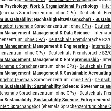
 Psychology: Work & Organizational Psychology
-
Inte
(ehemals Sprachenzentrum; ohne CPs)
-
Deutsch als Fr
Sustainability: Nachhaltigkeitswissenschaft - Sustaina
angebot (ehemals Sprachenzentrum; ohne CPs)
-
Deutsch
m Management: Management & Data Science
-
Internat
henzentrum; ohne CPs)
-
Deutsch als Fremdsprache B2/
m Management: Management & Engineering
-
Internati
henzentrum; ohne CPs)
-
Deutsch als Fremdsprache B2/
m Management: Management & Entrepreneurship
-
Inte
(ehemals Sprachenzentrum; ohne CPs)
-
Deutsch als Fr
m Management: Management & Sustainable Accounting
angebot (ehemals Sprachenzentrum; ohne CPs)
-
Deutsch
 Sustainability: Sustainability Science: Governance a
(ehemals Sprachenzentrum; ohne CPs)
-
Deutsch als Fr
 Sustainability: Sustainability Science: Entrepreneurs
Center: Sprachangebot (ehemals Sprachenzentrum; ohne 