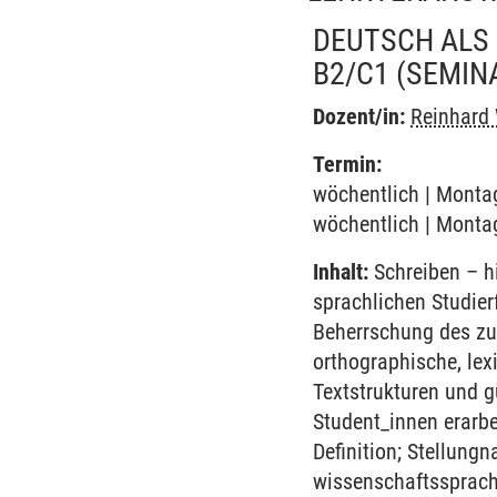
DEUTSCH ALS
B2/C1
(SEMIN
Dozent/in:
Reinhard
Termin:
wöchentlich | Montag
wöchentlich | Montag
Inhalt:
Schreiben – hi
sprachlichen Studier
Beherrschung des zu
orthographische, lex
Textstrukturen und g
Student_innen erarb
Definition; Stellun
wissenschaftssprachl