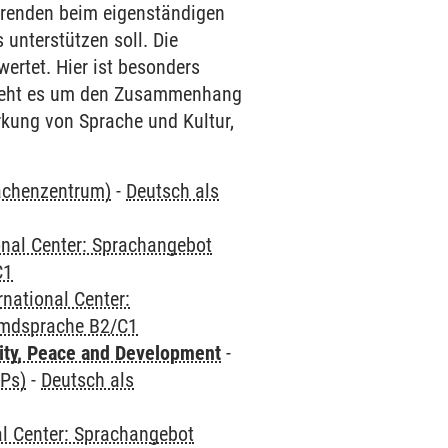
ierenden beim eigenständigen
unterstützen soll. Die
ertet. Hier ist besonders
 geht es um den Zusammenhang
kung von Sprache und Kultur,
rachenzentrum)
-
Deutsch als
onal Center: Sprachangebot
C1
rnational Center:
emdsprache B2/C1
ity, Peace and Development
-
CPs)
-
Deutsch als
al Center: Sprachangebot