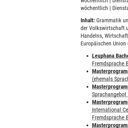
wöchentlich | Dienst
wöchentlich | Dienst
Inhalt:
Grammatik und
der Volkswirtschaft 
Handelns, Wirtschaft
Europäischen Union u
Leuphana Bach
Fremdsprache 
Masterprogramm
(ehemals Sprac
Masterprogramm
Sprachangebot 
Masterprogramm
International 
Fremdsprache 
Masterprogram