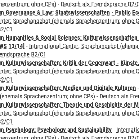
henzentrum; ohne CPs)
-
Deutsch als Fremdsprache B2/
 Governance & Law: Staatswissenschaften - Public Eco
Center: Sprachangebot (ehemals Sprachenzentrum; ohne 
B2/C1
 Humanities & Social Sciences: Kulturwissenschaften -
WS 13/14]
-
International Center: Sprachangebot (ehem
remdsprache B2/C1
 Kulturwissenschaften: Kritik der Gegenwart - Künste,
Center: Sprachangebot (ehemals Sprachenzentrum; ohne 
B2/C1
 Kulturwissenschaften: Medien und Digitale Kulturen
(ehemals Sprachenzentrum; ohne CPs)
-
Deutsch als Fr
 Kulturwissenschaften: Theorie und Geschichte der M
Center: Sprachangebot (ehemals Sprachenzentrum; ohne 
B2/C1
 Psychology: Psychology and Sustainability
-
Internat
henzentrum; ohne CPs)
-
Deutsch als Fremdsprache B2/