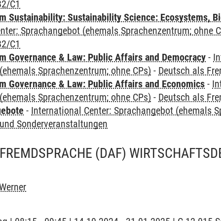
B2/C1
Sustainability: Sustainability Science: Ecosystems, Bi
Center: Sprachangebot (ehemals Sprachenzentrum; ohne 
B2/C1
 Governance & Law: Public Affairs and Democracy
-
In
(ehemals Sprachenzentrum; ohne CPs)
-
Deutsch als Fr
 Governance & Law: Public Affairs and Economics
-
In
(ehemals Sprachenzentrum; ohne CPs)
-
Deutsch als Fr
gebote
-
International Center: Sprachangebot (ehemals 
und Sonderveranstaltungen
 FREMDSPRACHE (DAF) WIRTSCHAFTSD
 Werner