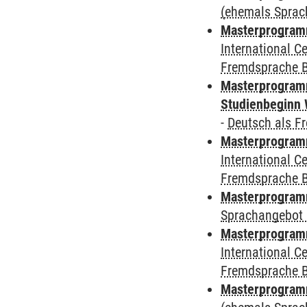
(ehemals Sprac
Masterprogramm
International 
Fremdsprache 
Masterprogramm
Studienbeginn 
-
Deutsch als F
Masterprogramm
International 
Fremdsprache 
Masterprogramm
Sprachangebot 
Masterprogramm
International 
Fremdsprache 
Masterprogramm