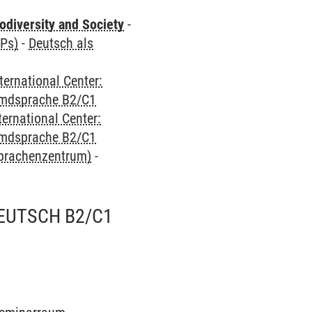
odiversity and Society
-
CPs)
-
Deutsch als
ternational Center:
emdsprache B2/C1
ternational Center:
emdsprache B2/C1
Sprachenzentrum)
-
EUTSCH B2/C1