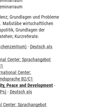
 Seminarraum
 Seminarraum
denz; Grundlagen und Probleme
a. Maßstäbe wirtschaftlichen
spolitik, Grundlagen der
tehen; Kurzreferate.
rachenzentrum)
-
Deutsch als
onal Center: Sprachangebot
C1
rnational Center:
emdsprache B2/C1
ity, Peace and Development
-
CPs)
-
Deutsch als
al Center: Sprachangebot