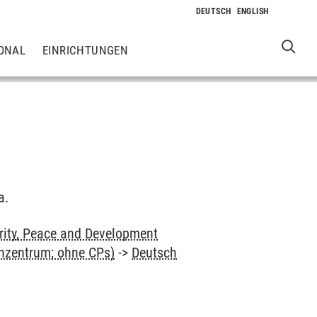
ONAL
EINRICHTUNGEN
a.
rity, Peace and Development
enzentrum; ohne CPs)
->
Deutsch