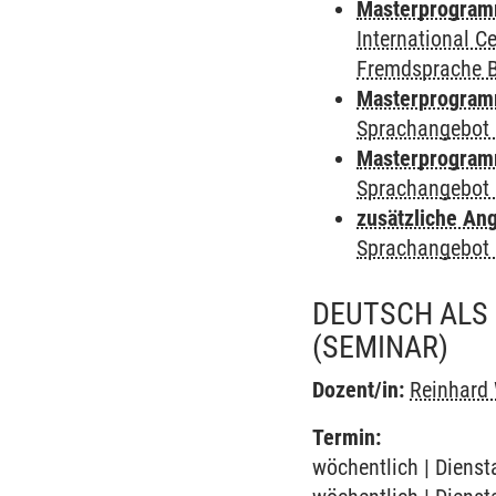
Masterprogramm 
International 
Fremdsprache 
Masterprogramm
Sprachangebot 
Masterprogramm
Sprachangebot 
zusätzliche An
Sprachangebot 
DEUTSCH ALS
(SEMINAR)
Dozent/in:
Reinhard
Termin:
wöchentlich | Dienst