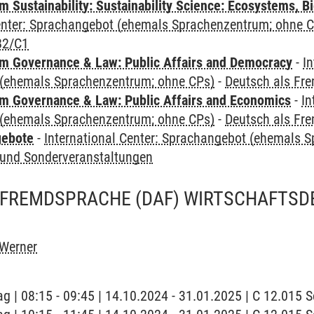
Sustainability: Sustainability Science: Ecosystems, Bi
Center: Sprachangebot (ehemals Sprachenzentrum; ohne 
B2/C1
 Governance & Law: Public Affairs and Democracy
-
In
(ehemals Sprachenzentrum; ohne CPs)
-
Deutsch als Fr
 Governance & Law: Public Affairs and Economics
-
In
(ehemals Sprachenzentrum; ohne CPs)
-
Deutsch als Fr
gebote
-
International Center: Sprachangebot (ehemals 
und Sonderveranstaltungen
 FREMDSPRACHE (DAF) WIRTSCHAFTSD
 Werner
ag | 08:15 - 09:45 | 14.10.2024 - 31.01.2025 | C 12.015