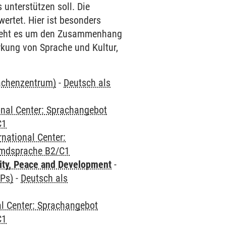
unterstützen soll. Die
ertet. Hier ist besonders
 geht es um den Zusammenhang
kung von Sprache und Kultur,
rachenzentrum)
-
Deutsch als
onal Center: Sprachangebot
C1
rnational Center:
emdsprache B2/C1
ity, Peace and Development
-
CPs)
-
Deutsch als
al Center: Sprachangebot
C1