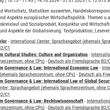
ag | 10:15 - 11:45 | 14.10.2024 - 31.01.2025 | C 12.015
 Wortschatz, Statistiken auswerten, Handelskorrespon
und Aspekte europäischer Wirtschaftspolitik. Themen u.
skreislauf und Sozialprodukt, Konjunktur und Wirtschaft
nd Aspekte der Globalisierung. Textproduktion; Lesevers
elor
-
International Center: Sprachangebot (ehemals Sp
B2/C1
 Cultural Studies: Culture and Organization
-
Internati
henzentrum; ohne CPs)
-
Deutsch als Fremdsprache B2/
 Governance & Law: International Economic Law
-
Inte
(ehemals Sprachenzentrum; ohne CPs)
-
Deutsch als Fr
 Governance & Law: International Law of Global Secur
Center: Sprachangebot (ehemals Sprachenzentrum; ohne 
B2/C1
m Governance & Law: Rechtswissenschaft
-
Internation
henzentrum; ohne CPs)
-
Deutsch als Fremdsprache B2/