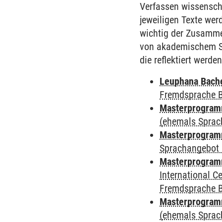
Verfassen wissenscha
jeweiligen Texte we
wichtig der Zusamm
von akademischem Sc
die reflektiert werden
Leuphana Bach
Fremdsprache 
Masterprogramm
(ehemals Sprac
Masterprogramm
Sprachangebot 
Masterprogramm
International 
Fremdsprache 
Masterprogram
(ehemals Sprac