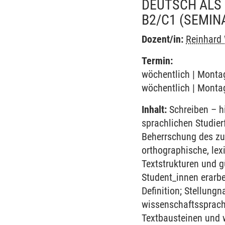
DEUTSCH ALS
B2/C1
(SEMIN
Dozent/in:
Reinhard
Termin:
wöchentlich | Montag
wöchentlich | Montag
Inhalt:
Schreiben – hi
sprachlichen Studier
Beherrschung des zu
orthographische, lex
Textstrukturen und g
Student_innen erarb
Definition; Stellun
wissenschaftssprachl
Textbausteinen und w