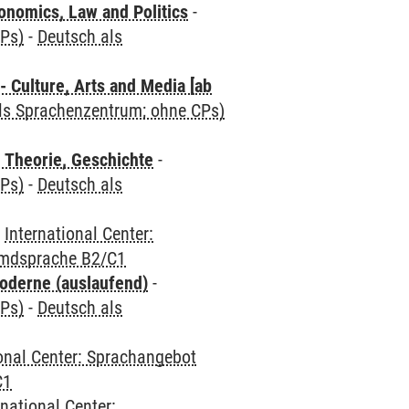
nomics, Law and Politics
-
CPs)
-
Deutsch als
 Culture, Arts and Media [ab
als Sprachenzentrum; ohne CPs)
 Theorie, Geschichte
-
CPs)
-
Deutsch als
-
International Center:
emdsprache B2/C1
oderne (auslaufend)
-
CPs)
-
Deutsch als
ional Center: Sprachangebot
C1
rnational Center: