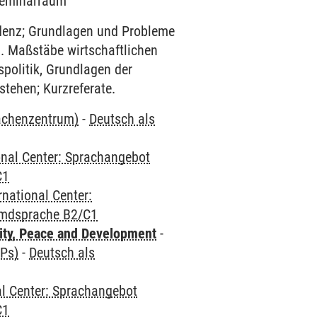
 Seminarraum
denz; Grundlagen und Probleme
a. Maßstäbe wirtschaftlichen
spolitik, Grundlagen der
tehen; Kurzreferate.
rachenzentrum)
-
Deutsch als
onal Center: Sprachangebot
C1
rnational Center:
emdsprache B2/C1
ity, Peace and Development
-
CPs)
-
Deutsch als
al Center: Sprachangebot
C1