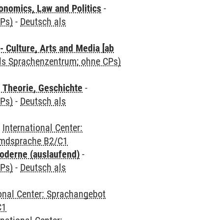
nomics, Law and Politics
-
CPs)
-
Deutsch als
 Culture, Arts and Media [ab
als Sprachenzentrum; ohne CPs)
 Theorie, Geschichte
-
CPs)
-
Deutsch als
-
International Center:
emdsprache B2/C1
oderne (auslaufend)
-
CPs)
-
Deutsch als
ional Center: Sprachangebot
C1