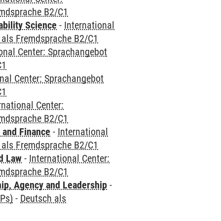
emdsprache B2/C1
bility Science
-
International
 als Fremdsprache B2/C1
ional Center: Sprachangebot
C1
onal Center: Sprachangebot
C1
rnational Center:
emdsprache B2/C1
 and Finance
-
International
 als Fremdsprache B2/C1
nd Law
-
International Center:
emdsprache B2/C1
hip, Agency and Leadership
-
CPs)
-
Deutsch als