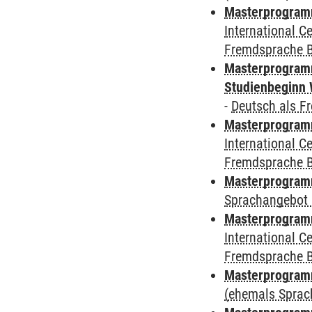
Masterprogramm
International 
Fremdsprache 
Masterprogramm
Studienbeginn 
-
Deutsch als F
Masterprogramm
International 
Fremdsprache 
Masterprogramm
Sprachangebot 
Masterprogramm
International 
Fremdsprache 
Masterprogramm
(ehemals Sprac