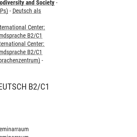
odiversity and Society
-
CPs)
-
Deutsch als
ternational Center:
emdsprache B2/C1
ternational Center:
emdsprache B2/C1
Sprachenzentrum)
-
EUTSCH B2/C1
 Seminarraum