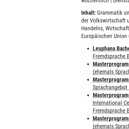
wöchentlich | Dienst
Inhalt:
Grammatik und
der Volkswirtschaft 
Handelns, Wirtschaft
Europäischen Union u
Leuphana Bach
Fremdsprache 
Masterprogramm
(ehemals Sprac
Masterprogramm
Sprachangebot 
Masterprogramm
International 
Fremdsprache 
Masterprogram
(ehemals Sprac