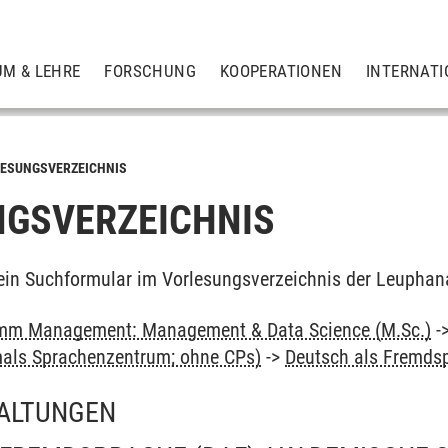
UM & LEHRE
FORSCHUNG
KOOPERATIONEN
INTERNATI
ESUNGSVERZEICHNIS
GSVERZEICHNIS
ein Suchformular im Vorlesungsverzeichnis der Leuphan
mm Management: Management & Data Science (M.Sc.)
-
als Sprachenzentrum; ohne CPs)
->
Deutsch als Fremds
ALTUNGEN