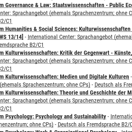
 Governance & Law: Staatswissenschaften - Public Eco
Center: Sprachangebot (ehemals Sprachenzentrum; ohne 
B2/C1
 Humanities & Social Sciences: Kulturwissenschaften -
WS 13/14]
-
International Center: Sprachangebot (ehem
remdsprache B2/C1
 Kulturwissenschaften: Kritik der Gegenwart - Künste,
Center: Sprachangebot (ehemals Sprachenzentrum; ohne 
B2/C1
 Kulturwissenschaften: Medien und Digitale Kulturen
(ehemals Sprachenzentrum; ohne CPs)
-
Deutsch als Fr
 Kulturwissenschaften: Theorie und Geschichte der M
Center: Sprachangebot (ehemals Sprachenzentrum; ohne 
B2/C1
 Psychology: Psychology and Sustainability
-
Internat
henzentrum; ohne CPs)
-
Deutsch als Fremdsprache B2/