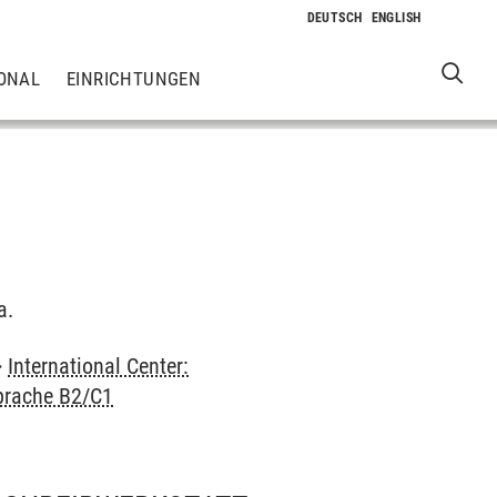
ONAL
EINRICHTUNGEN
a.
>
International Center:
prache B2/C1