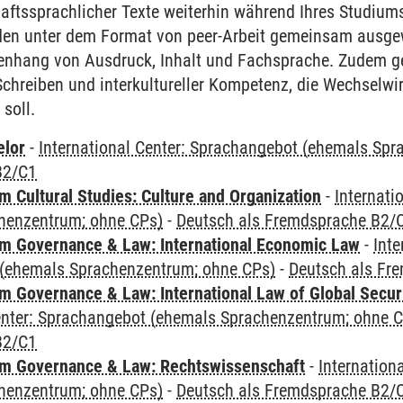
ftssprachlicher Texte weiterhin während Ihres Studiums 
rden unter dem Format von peer-Arbeit gemeinsam ausgew
enhang von Ausdruck, Inhalt und Fachsprache. Zudem
hreiben und interkultureller Kompetenz, die Wechselwir
 soll.
elor
-
International Center: Sprachangebot (ehemals Sp
B2/C1
 Cultural Studies: Culture and Organization
-
Internati
henzentrum; ohne CPs)
-
Deutsch als Fremdsprache B2/
 Governance & Law: International Economic Law
-
Inte
(ehemals Sprachenzentrum; ohne CPs)
-
Deutsch als Fr
 Governance & Law: International Law of Global Secur
Center: Sprachangebot (ehemals Sprachenzentrum; ohne 
B2/C1
m Governance & Law: Rechtswissenschaft
-
Internation
henzentrum; ohne CPs)
-
Deutsch als Fremdsprache B2/