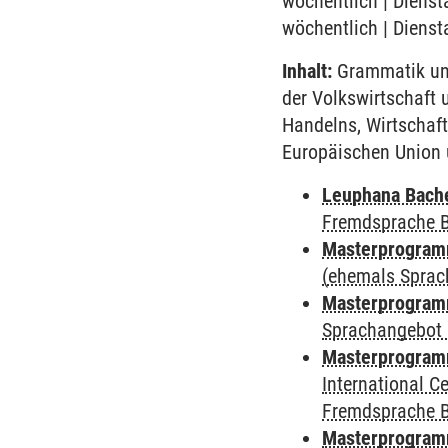
wöchentlich | Dienst
wöchentlich | Dienst
Inhalt:
Grammatik und
der Volkswirtschaft 
Handelns, Wirtschaft
Europäischen Union u
Leuphana Bach
Fremdsprache 
Masterprogramm
(ehemals Sprac
Masterprogramm
Sprachangebot 
Masterprogramm
International 
Fremdsprache 
Masterprogram