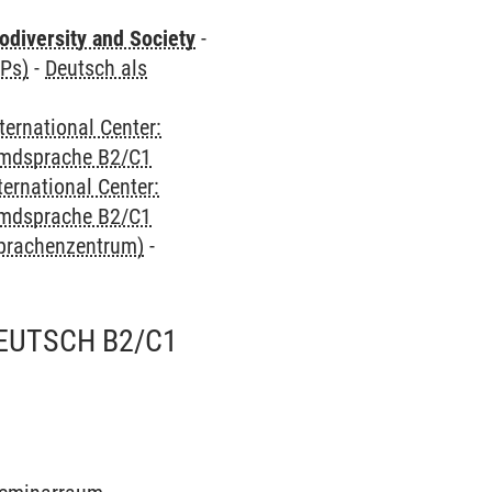
odiversity and Society
-
CPs)
-
Deutsch als
ternational Center:
emdsprache B2/C1
ternational Center:
emdsprache B2/C1
Sprachenzentrum)
-
EUTSCH B2/C1