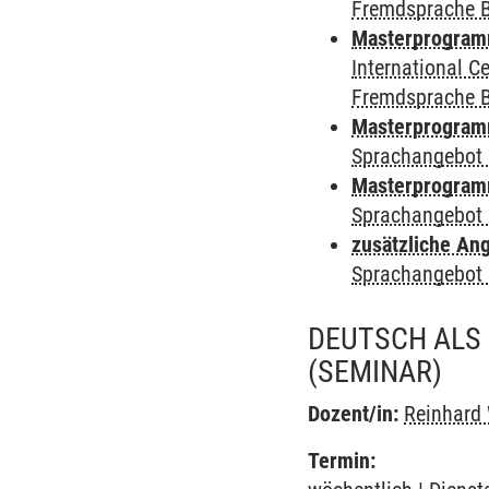
Fremdsprache 
Masterprogramm 
International 
Fremdsprache 
Masterprogramm
Sprachangebot 
Masterprogramm
Sprachangebot 
zusätzliche An
Sprachangebot 
DEUTSCH ALS
(SEMINAR)
Dozent/in:
Reinhard
Termin: