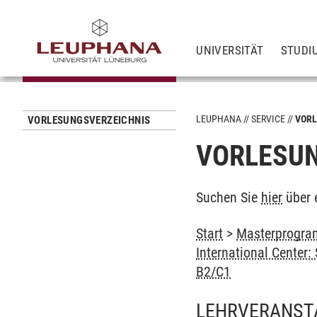
UNIVERSITÄT
STUDI
LEUPHANA
SERVICE
VORL
VORLESUNGSVERZEICHNIS
VORLESUN
Suchen Sie
hier
über 
Start
>
Masterprogra
International Center
B2/C1
LEHRVERANST