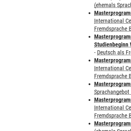
(ehemals Sprac
Masterprogramm
International 
Fremdsprache 
Masterprogramm
Studienbeginn 
-
Deutsch als F
Masterprogramm
International 
Fremdsprache 
Masterprogramm
Sprachangebot 
Masterprogramm
International 
Fremdsprache 
Masterprogramm