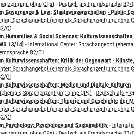
henzentrum; ohne CPs)
-
Deutsch als Fremdsprache B2/
 Governance & Law: Staatswissenschaften - Public Eco
Center: Sprachangebot (ehemals Sprachenzentrum; ohne 
B2/C1
 Humanities & Social Sciences: Kulturwissenschaften -
WS 13/14]
-
International Center: Sprachangebot (ehem
remdsprache B2/C1
 Kulturwissenschaften: Kritik der Gegenwart - Künste,
Center: Sprachangebot (ehemals Sprachenzentrum; ohne 
B2/C1
 Kulturwissenschaften: Medien und Digitale Kulturen
(ehemals Sprachenzentrum; ohne CPs)
-
Deutsch als Fr
 Kulturwissenschaften: Theorie und Geschichte der M
Center: Sprachangebot (ehemals Sprachenzentrum; ohne 
B2/C1
 Psychology: Psychology and Sustainability
-
Internat
henzentrum; ohne CPs)
-
Deutsch als Fremdsprache B2/