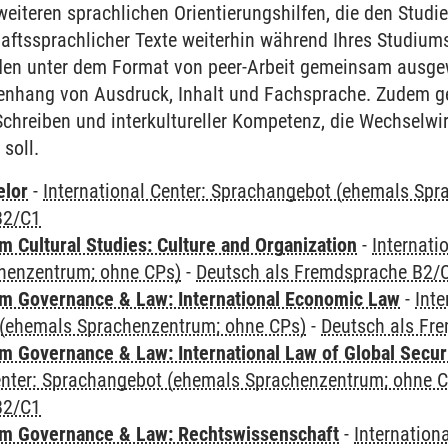
eiteren sprachlichen Orientierungshilfen, die den Stud
ftssprachlicher Texte weiterhin während Ihres Studiums 
rden unter dem Format von peer-Arbeit gemeinsam ausgew
enhang von Ausdruck, Inhalt und Fachsprache. Zudem
hreiben und interkultureller Kompetenz, die Wechselwir
 soll.
elor
-
International Center: Sprachangebot (ehemals Sp
B2/C1
 Cultural Studies: Culture and Organization
-
Internati
henzentrum; ohne CPs)
-
Deutsch als Fremdsprache B2/
 Governance & Law: International Economic Law
-
Inte
(ehemals Sprachenzentrum; ohne CPs)
-
Deutsch als Fr
 Governance & Law: International Law of Global Secur
Center: Sprachangebot (ehemals Sprachenzentrum; ohne 
B2/C1
m Governance & Law: Rechtswissenschaft
-
Internation