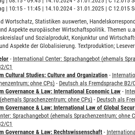
ag | 08:15 - 09:45 | 14.10.2024 - 31.01.2025 | C 12.015
ag | 10:15 - 11:45 | 14.10.2024 - 31.01.2025 | C 12.015
 Wortschatz, Statistiken auswerten, Handelskorrespon
und Aspekte europäischer Wirtschaftspolitik. Themen u.
skreislauf und Sozialprodukt, Konjunktur und Wirtschaft
nd Aspekte der Globalisierung. Textproduktion; Lesevers
elor
-
International Center: Sprachangebot (ehemals Sp
B2/C1
 Cultural Studies: Culture and Organization
-
Internati
henzentrum; ohne CPs)
-
Deutsch als Fremdsprache B2/
 Governance & Law: International Economic Law
-
Inte
(ehemals Sprachenzentrum; ohne CPs)
-
Deutsch als Fr
 Governance & Law: International Law of Global Secur
Center: Sprachangebot (ehemals Sprachenzentrum; ohne 
B2/C1
m Governance & Law: Rechtswissenschaft
-
Internation