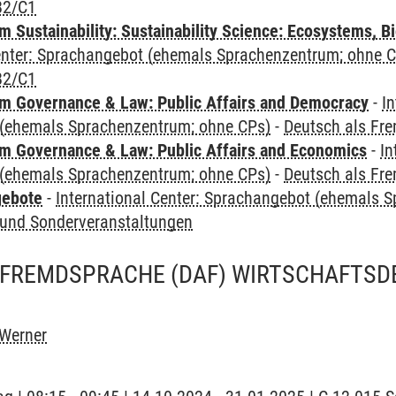
B2/C1
Sustainability: Sustainability Science: Ecosystems, Bi
Center: Sprachangebot (ehemals Sprachenzentrum; ohne 
B2/C1
 Governance & Law: Public Affairs and Democracy
-
In
(ehemals Sprachenzentrum; ohne CPs)
-
Deutsch als Fr
 Governance & Law: Public Affairs and Economics
-
In
(ehemals Sprachenzentrum; ohne CPs)
-
Deutsch als Fr
gebote
-
International Center: Sprachangebot (ehemals 
und Sonderveranstaltungen
 FREMDSPRACHE (DAF) WIRTSCHAFTSD
 Werner