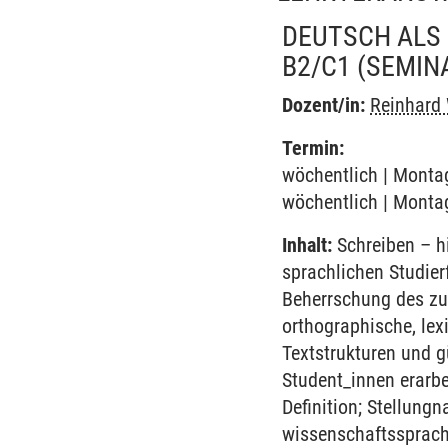
DEUTSCH ALS
B2/C1
(SEMIN
Dozent/in:
Reinhard
Termin:
wöchentlich | Montag
wöchentlich | Montag
Inhalt:
Schreiben – hi
sprachlichen Studier
Beherrschung des zu
orthographische, lex
Textstrukturen und g
Student_innen erarb
Definition; Stellun
wissenschaftssprachl