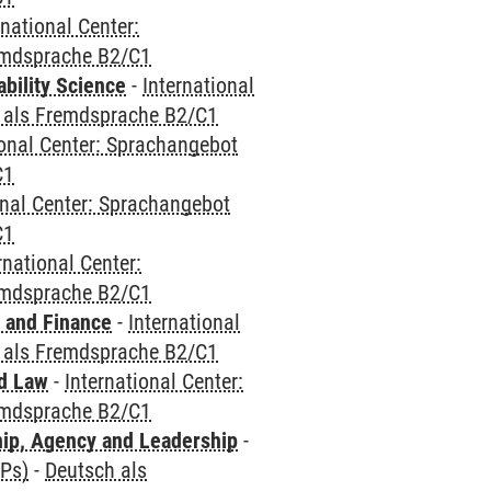
rnational Center:
emdsprache B2/C1
bility Science
-
International
 als Fremdsprache B2/C1
ional Center: Sprachangebot
C1
onal Center: Sprachangebot
C1
rnational Center:
emdsprache B2/C1
 and Finance
-
International
 als Fremdsprache B2/C1
nd Law
-
International Center:
emdsprache B2/C1
hip, Agency and Leadership
-
CPs)
-
Deutsch als