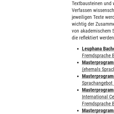
Textbausteinen und w
Verfassen wissenscha
jeweiligen Texte we
wichtig der Zusamm
von akademischem Sc
die reflektiert werden
Leuphana Bach
Fremdsprache 
Masterprogramm
(ehemals Sprac
Masterprogramm
Sprachangebot 
Masterprogramm
International 
Fremdsprache 
Masterprogram