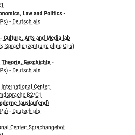
C1
nomics, Law and Politics
-
CPs)
-
Deutsch als
 Culture, Arts and Media [ab
als Sprachenzentrum; ohne CPs)
 Theorie, Geschichte
-
CPs)
-
Deutsch als
-
International Center:
emdsprache B2/C1
oderne (auslaufend)
-
CPs)
-
Deutsch als
ional Center: Sprachangebot