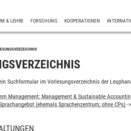
UM & LEHRE
FORSCHUNG
KOOPERATIONEN
INTERNATI
ESUNGSVERZEICHNIS
GSVERZEICHNIS
ein Suchformular im Vorlesungsverzeichnis der Leuphan
mm Management: Management & Sustainable Accounting
: Sprachangebot (ehemals Sprachenzentrum; ohne CPs)
-
ALTUNGEN