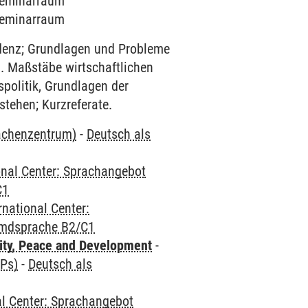
 Seminarraum
 Seminarraum
denz; Grundlagen und Probleme
a. Maßstäbe wirtschaftlichen
spolitik, Grundlagen der
tehen; Kurzreferate.
rachenzentrum)
-
Deutsch als
onal Center: Sprachangebot
C1
rnational Center:
emdsprache B2/C1
ity, Peace and Development
-
CPs)
-
Deutsch als
al Center: Sprachangebot