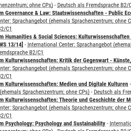
henzentrum; ohne CPs)
-
Deutsch als Fremdsprache B2/
 Governance & Law: Staatswissenschaften - Public Eco
Center: Sprachangebot (ehemals Sprachenzentrum; ohne 
B2/C1
 Humanities & Social Sciences: Kulturwissenschaften -
WS 13/14]
-
International Center: Sprachangebot (ehem
remdsprache B2/C1
 Kulturwissenschaften: Kritik der Gegenwart - Künste,
Center: Sprachangebot (ehemals Sprachenzentrum; ohne 
B2/C1
 Kulturwissenschaften: Medien und Digitale Kulturen
(ehemals Sprachenzentrum; ohne CPs)
-
Deutsch als Fr
 Kulturwissenschaften: Theorie und Geschichte der M
Center: Sprachangebot (ehemals Sprachenzentrum; ohne 
B2/C1
 Psychology: Psychology and Sustainability
-
Internat