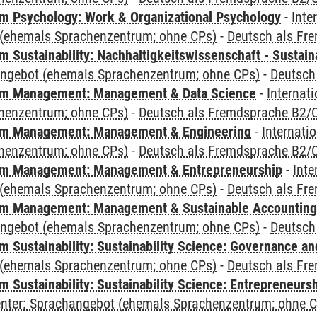
 Psychology: Work & Organizational Psychology
-
Inte
(ehemals Sprachenzentrum; ohne CPs)
-
Deutsch als Fr
Sustainability: Nachhaltigkeitswissenschaft - Sustaina
angebot (ehemals Sprachenzentrum; ohne CPs)
-
Deutsch
m Management: Management & Data Science
-
Internat
henzentrum; ohne CPs)
-
Deutsch als Fremdsprache B2/
m Management: Management & Engineering
-
Internati
henzentrum; ohne CPs)
-
Deutsch als Fremdsprache B2/
m Management: Management & Entrepreneurship
-
Inte
(ehemals Sprachenzentrum; ohne CPs)
-
Deutsch als Fr
m Management: Management & Sustainable Accounting
angebot (ehemals Sprachenzentrum; ohne CPs)
-
Deutsch
 Sustainability: Sustainability Science: Governance a
(ehemals Sprachenzentrum; ohne CPs)
-
Deutsch als Fr
 Sustainability: Sustainability Science: Entrepreneurs
Center: Sprachangebot (ehemals Sprachenzentrum; ohne 