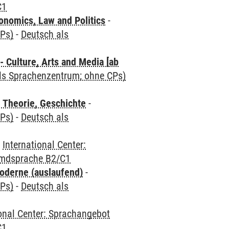
C1
nomics, Law and Politics
-
CPs)
-
Deutsch als
 Culture, Arts and Media [ab
als Sprachenzentrum; ohne CPs)
 Theorie, Geschichte
-
CPs)
-
Deutsch als
-
International Center:
emdsprache B2/C1
oderne (auslaufend)
-
CPs)
-
Deutsch als
ional Center: Sprachangebot
C1