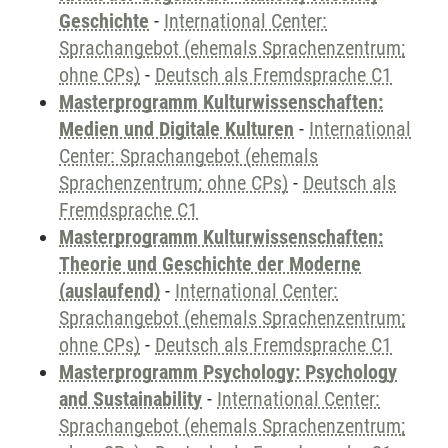
Geschichte
-
International Center:
Sprachangebot (ehemals Sprachenzentrum;
ohne CPs)
-
Deutsch als Fremdsprache C1
Masterprogramm Kulturwissenschaften:
Medien und Digitale Kulturen
-
International
Center: Sprachangebot (ehemals
Sprachenzentrum; ohne CPs)
-
Deutsch als
Fremdsprache C1
Masterprogramm Kulturwissenschaften:
Theorie und Geschichte der Moderne
(auslaufend)
-
International Center:
Sprachangebot (ehemals Sprachenzentrum;
ohne CPs)
-
Deutsch als Fremdsprache C1
Masterprogramm Psychology: Psychology
and Sustainability
-
International Center:
Sprachangebot (ehemals Sprachenzentrum;