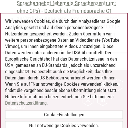
Sprachangebot (ehemals Sprachenzentrum;
ohne CPs)
-
Deutsch als Fremdsprache C1
zusätzliche Angebote
-
International Center:
Wir verwenden Cookies, die durch den Analysedienst Google
Sprachangebot (ehemals Sprachenzentrum)
-
Analytics gesetzt und auf denen personenbezogene
Sprachangebot und Sonderveranstaltungen
Nutzerdaten gespeichert werden. Zudem übermitteln wir
weitere personenbezogene Daten an Videodienste (YouTube,
Vimeo), um Ihnen eingebettete Videos anzuzeigen. Diese
Daten werden unter anderem in die USA übermittelt. Der
Europäische Gerichtshof hat das Datenschutzniveau in den
Timo Leder
/
30.06.2024
USA, gemessen an EU-Standards, jedoch als unzureichend
eingeschätzt. Es besteht auch die Möglichkeit, dass Ihre
Daten dann durch US-Behörden verarbeitet werden können.
KONTAKT
Wenn Sie auf "Nur notwendige Cookies verwenden" klicken,
findet die vorgehend beschriebene Übermittlung nicht statt.
LEUPHANA ALS ARBEITGEBER
Nähere Informationen hierzu entnehmen Sie bitte unserer
INTRANET
Datenschutzerklärung
.
IMPRESSUM
Cookie-Einstellungen
DATENSCHUTZ
BARRIEREFREIHEIT
Nur notwendige Cookies verwenden.