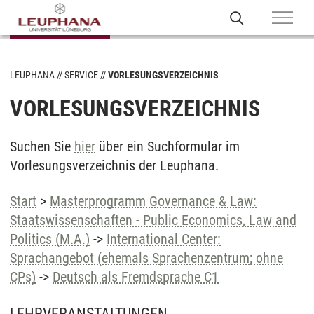
LEUPHANA
SERVICE
VORLESUNGSVERZEICHNIS
VORLESUNGSVERZEICHNIS
Suchen Sie
hier
über ein Suchformular im
Vorlesungsverzeichnis der Leuphana.
Start
>
Masterprogramm Governance & Law:
Staatswissenschaften - Public Economics, Law and
Politics (M.A.)
->
International Center:
Sprachangebot (ehemals Sprachenzentrum; ohne
CPs)
->
Deutsch als Fremdsprache C1
LEHRVERANSTALTUNGEN