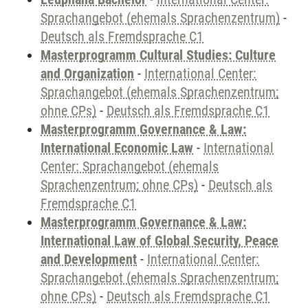
Sprachangebot (ehemals Sprachenzentrum)
-
Deutsch als Fremdsprache C1
Masterprogramm Cultural Studies: Culture
and Organization
-
International Center:
Sprachangebot (ehemals Sprachenzentrum;
ohne CPs)
-
Deutsch als Fremdsprache C1
Masterprogramm Governance & Law:
International Economic Law
-
International
Center: Sprachangebot (ehemals
Sprachenzentrum; ohne CPs)
-
Deutsch als
Fremdsprache C1
Masterprogramm Governance & Law:
International Law of Global Security, Peace
and Development
-
International Center:
Sprachangebot (ehemals Sprachenzentrum;
ohne CPs)
-
Deutsch als Fremdsprache C1