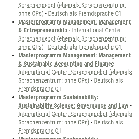
Sprachangebot (ehemals Sprachenzentrum;
ohne CPs)
-
Deutsch als Fremdsprache C1
Masterprogramm Management: Management
& Entrepreneurship
-
International Center:
Sprachangebot (ehemals Sprachenzentrum;
ohne CPs)
-
Deutsch als Fremdsprache C1
Masterprogramm Management: Management
& Sustainable Accounting and Finance
-
International Center: Sprachangebot (ehemals
Sprachenzentrum; ohne CPs)
-
Deutsch als
Fremdsprache C1
Masterprogramm Sustainability:
Sustainability Science: Governance and Law
-
International Center: Sprachangebot (ehemals
Sprachenzentrum; ohne CPs)
-
Deutsch als
Fremdsprache C1