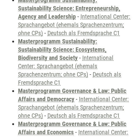
Masterprogramm Sustainability:
Sustainability Science: Entrepreneurship,
Agency and Leadership
-
International Center:
Sprachangebot (ehemals Sprachenzentrum;
ohne CPs)
-
Deutsch als Fremdsprache C1
Masterprogramm Sustainability:
Sustainability Science: Ecosystems,
Biodiversity and Society
-
International
Center: Sprachangebot (ehemals
Sprachenzentrum; ohne CPs)
-
Deutsch als
Fremdsprache C1
Masterprogramm Governance & Law: Public
Affairs and Democracy
-
International Center:
Sprachangebot (ehemals Sprachenzentrum;
ohne CPs)
-
Deutsch als Fremdsprache C1
Masterprogramm Governance & Law: Public
Affairs and Economics
-
International Center: