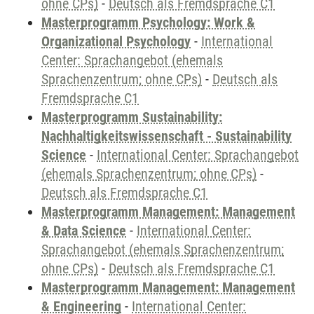
ohne CPs)
-
Deutsch als Fremdsprache C1
Masterprogramm Psychology: Work &
Organizational Psychology
-
International
Center: Sprachangebot (ehemals
Sprachenzentrum; ohne CPs)
-
Deutsch als
Fremdsprache C1
Masterprogramm Sustainability:
Nachhaltigkeitswissenschaft - Sustainability
Science
-
International Center: Sprachangebot
(ehemals Sprachenzentrum; ohne CPs)
-
Deutsch als Fremdsprache C1
Masterprogramm Management: Management
& Data Science
-
International Center:
Sprachangebot (ehemals Sprachenzentrum;
ohne CPs)
-
Deutsch als Fremdsprache C1
Masterprogramm Management: Management
& Engineering
-
International Center: