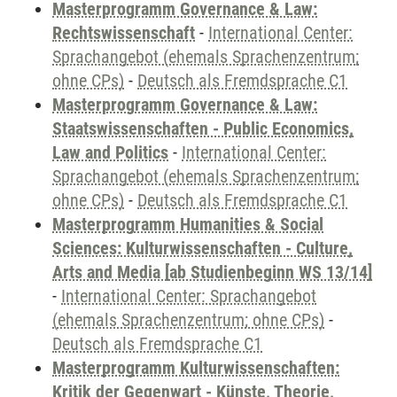
Masterprogramm Governance & Law:
Rechtswissenschaft
-
International Center:
Sprachangebot (ehemals Sprachenzentrum;
ohne CPs)
-
Deutsch als Fremdsprache C1
Masterprogramm Governance & Law:
Staatswissenschaften - Public Economics,
Law and Politics
-
International Center:
Sprachangebot (ehemals Sprachenzentrum;
ohne CPs)
-
Deutsch als Fremdsprache C1
Masterprogramm Humanities & Social
Sciences: Kulturwissenschaften - Culture,
Arts and Media [ab Studienbeginn WS 13/14]
-
International Center: Sprachangebot
(ehemals Sprachenzentrum; ohne CPs)
-
Deutsch als Fremdsprache C1
Masterprogramm Kulturwissenschaften:
Kritik der Gegenwart - Künste, Theorie,