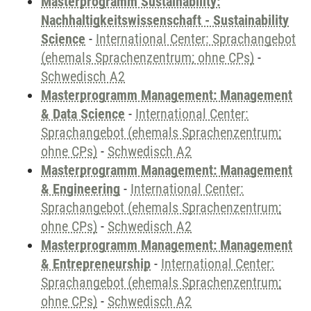
Masterprogramm Sustainability:
Nachhaltigkeitswissenschaft - Sustainability
Science
-
International Center: Sprachangebot
(ehemals Sprachenzentrum; ohne CPs)
-
Schwedisch A2
Masterprogramm Management: Management
& Data Science
-
International Center:
Sprachangebot (ehemals Sprachenzentrum;
ohne CPs)
-
Schwedisch A2
Masterprogramm Management: Management
& Engineering
-
International Center:
Sprachangebot (ehemals Sprachenzentrum;
ohne CPs)
-
Schwedisch A2
Masterprogramm Management: Management
& Entrepreneurship
-
International Center:
Sprachangebot (ehemals Sprachenzentrum;
ohne CPs)
-
Schwedisch A2