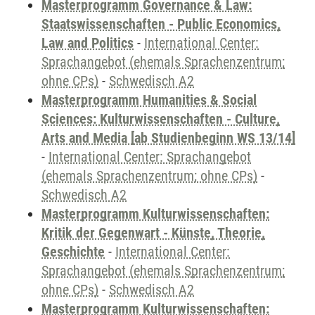
Masterprogramm Governance & Law:
Staatswissenschaften - Public Economics,
Law and Politics
-
International Center:
Sprachangebot (ehemals Sprachenzentrum;
ohne CPs)
-
Schwedisch A2
Masterprogramm Humanities & Social
Sciences: Kulturwissenschaften - Culture,
Arts and Media [ab Studienbeginn WS 13/14]
-
International Center: Sprachangebot
(ehemals Sprachenzentrum; ohne CPs)
-
Schwedisch A2
Masterprogramm Kulturwissenschaften:
Kritik der Gegenwart - Künste, Theorie,
Geschichte
-
International Center:
Sprachangebot (ehemals Sprachenzentrum;
ohne CPs)
-
Schwedisch A2
Masterprogramm Kulturwissenschaften: