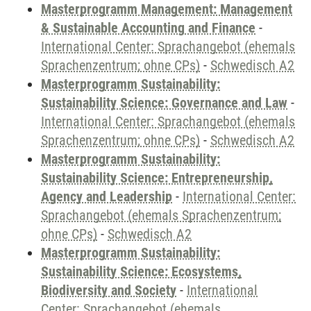
Masterprogramm Management: Management
& Sustainable Accounting and Finance
-
International Center: Sprachangebot (ehemals
Sprachenzentrum; ohne CPs)
-
Schwedisch A2
Masterprogramm Sustainability:
Sustainability Science: Governance and Law
-
International Center: Sprachangebot (ehemals
Sprachenzentrum; ohne CPs)
-
Schwedisch A2
Masterprogramm Sustainability:
Sustainability Science: Entrepreneurship,
Agency and Leadership
-
International Center:
Sprachangebot (ehemals Sprachenzentrum;
ohne CPs)
-
Schwedisch A2
Masterprogramm Sustainability:
Sustainability Science: Ecosystems,
Biodiversity and Society
-
International
Center: Sprachangebot (ehemals