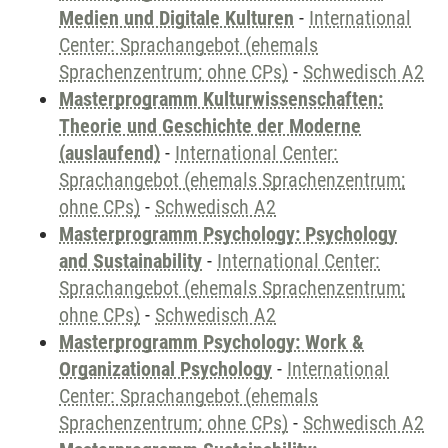
Medien und Digitale Kulturen
-
International
Center: Sprachangebot (ehemals
Sprachenzentrum; ohne CPs)
-
Schwedisch A2
Masterprogramm Kulturwissenschaften:
Theorie und Geschichte der Moderne
(auslaufend)
-
International Center:
Sprachangebot (ehemals Sprachenzentrum;
ohne CPs)
-
Schwedisch A2
Masterprogramm Psychology: Psychology
and Sustainability
-
International Center:
Sprachangebot (ehemals Sprachenzentrum;
ohne CPs)
-
Schwedisch A2
Masterprogramm Psychology: Work &
Organizational Psychology
-
International
Center: Sprachangebot (ehemals
Sprachenzentrum; ohne CPs)
-
Schwedisch A2