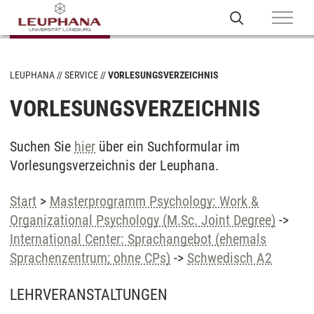
LEUPHANA
SERVICE
VORLESUNGSVERZEICHNIS
VORLESUNGSVERZEICHNIS
Suchen Sie
hier
über ein Suchformular im
Vorlesungsverzeichnis der Leuphana.
Start
>
Masterprogramm Psychology: Work &
Organizational Psychology (M.Sc. Joint Degree)
->
International Center: Sprachangebot (ehemals
Sprachenzentrum; ohne CPs)
->
Schwedisch A2
LEHRVERANSTALTUNGEN