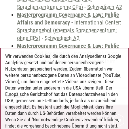
Sprachenzentrum; ohne CPs)
-
Schwedisch A2
Masterprogramm Governance & Law: Public
Affairs and Democracy
-
International Center:
Sprachangebot (ehemals Sprachenzentrum;
ohne CPs)
-
Schwedisch A2
Masterprogramm Governance & Law: Public
Affairs and Economics
-
International Center:
Wir verwenden Cookies, die durch den Analysedienst Google
Sprachangebot (ehemals Sprachenzentrum;
Analytics gesetzt und auf denen personenbezogene
ohne CPs)
-
Schwedisch A2
Nutzerdaten gespeichert werden. Zudem übermitteln wir
weitere personenbezogene Daten an Videodienste (YouTube,
Vimeo), um Ihnen eingebettete Videos anzuzeigen. Diese
Daten werden unter anderem in die USA übermittelt. Der
Europäische Gerichtshof hat das Datenschutzniveau in den
Timo Leder
/
30.06.2024
USA, gemessen an EU-Standards, jedoch als unzureichend
eingeschätzt. Es besteht auch die Möglichkeit, dass Ihre
Daten dann durch US-Behörden verarbeitet werden können.
KONTAKT
Wenn Sie auf "Nur notwendige Cookies verwenden" klicken,
findet die vorgehend beschriebene Übermittlung nicht statt.
LEUPHANA ALS ARBEITGEBER