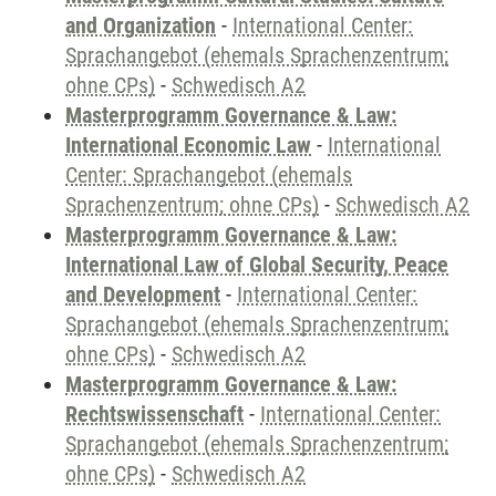
and Organization
-
International Center:
Sprachangebot (ehemals Sprachenzentrum;
ohne CPs)
-
Schwedisch A2
Masterprogramm Governance & Law:
International Economic Law
-
International
Center: Sprachangebot (ehemals
Sprachenzentrum; ohne CPs)
-
Schwedisch A2
Masterprogramm Governance & Law:
International Law of Global Security, Peace
and Development
-
International Center:
Sprachangebot (ehemals Sprachenzentrum;
ohne CPs)
-
Schwedisch A2
Masterprogramm Governance & Law:
Rechtswissenschaft
-
International Center:
Sprachangebot (ehemals Sprachenzentrum;
ohne CPs)
-
Schwedisch A2