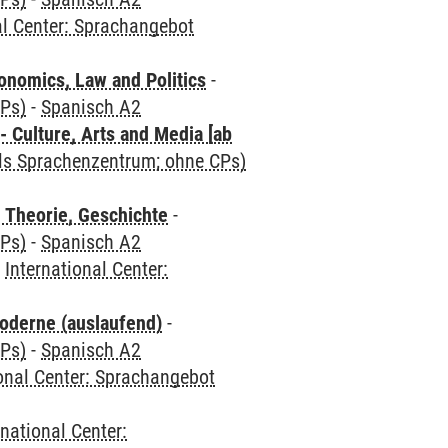
al Center: Sprachangebot
nomics, Law and Politics
-
CPs)
-
Spanisch A2
 Culture, Arts and Media [ab
als Sprachenzentrum; ohne CPs)
 Theorie, Geschichte
-
CPs)
-
Spanisch A2
-
International Center:
oderne (auslaufend)
-
CPs)
-
Spanisch A2
ional Center: Sprachangebot
rnational Center: