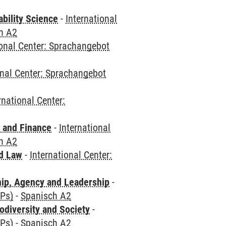
bility Science
-
International
h A2
ional Center: Sprachangebot
onal Center: Sprachangebot
rnational Center:
 and Finance
-
International
h A2
nd Law
-
International Center:
hip, Agency and Leadership
-
CPs)
-
Spanisch A2
odiversity and Society
-
CPs)
-
Spanisch A2