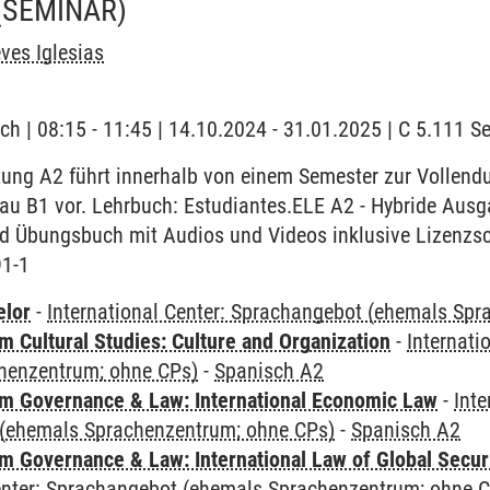
(SEMINAR)
eves Iglesias
ch | 08:15 - 11:45 | 14.10.2024 - 31.01.2025 | C 5.111 
tung A2 führt innerhalb von einem Semester zur Vollen
eau B1 vor. Lehrbuch: Estudiantes.ELE A2 - Hybride Ausg
nd Übungsbuch mit Audios und Videos inklusive Lizenzsc
91-1
elor
-
International Center: Sprachangebot (ehemals Sp
 Cultural Studies: Culture and Organization
-
Internati
henzentrum; ohne CPs)
-
Spanisch A2
 Governance & Law: International Economic Law
-
Inte
(ehemals Sprachenzentrum; ohne CPs)
-
Spanisch A2
 Governance & Law: International Law of Global Secur
Center: Sprachangebot (ehemals Sprachenzentrum; ohne 