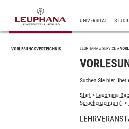
UNIVERSITÄT
STUDI
LEUPHANA
SERVICE
VORL
VORLESUNGSVERZEICHNIS
VORLESUN
Suchen Sie
hier
über 
Start
>
Leuphana Bach
Sprachenzentrum)
->
LEHRVERANST