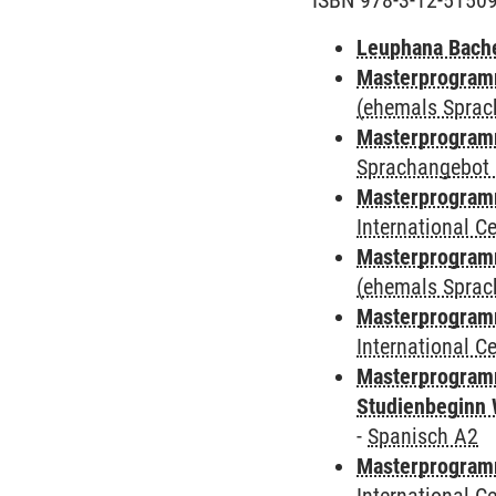
ISBN 978-3-12-5150
Leuphana Bach
Masterprogramm
(ehemals Sprac
Masterprogramm
Sprachangebot 
Masterprogramm
International 
Masterprogram
(ehemals Sprac
Masterprogramm
International 
Masterprogramm
Studienbeginn 
-
Spanisch A2
Masterprogramm