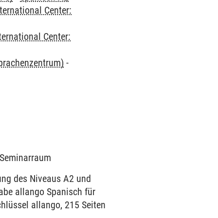
ternational Center:
ternational Center:
Sprachenzentrum)
-
0 Seminarraum
dung des Niveaus A2 und
abe allango Spanisch für
hlüssel allango, 215 Seiten