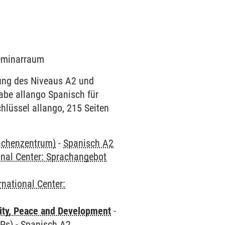
Seminarraum
dung des Niveaus A2 und
abe allango Spanisch für
hlüssel allango, 215 Seiten
rachenzentrum)
-
Spanisch A2
onal Center: Sprachangebot
rnational Center:
ity, Peace and Development
-
CPs)
-
Spanisch A2