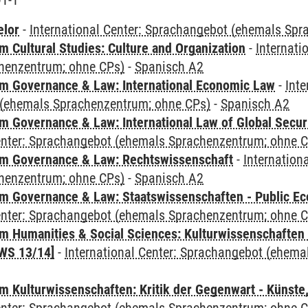
91-1
elor
-
International Center: Sprachangebot (ehemals Sp
 Cultural Studies: Culture and Organization
-
Internati
henzentrum; ohne CPs)
-
Spanisch A2
 Governance & Law: International Economic Law
-
Inte
(ehemals Sprachenzentrum; ohne CPs)
-
Spanisch A2
 Governance & Law: International Law of Global Secur
Center: Sprachangebot (ehemals Sprachenzentrum; ohne 
m Governance & Law: Rechtswissenschaft
-
Internation
henzentrum; ohne CPs)
-
Spanisch A2
 Governance & Law: Staatswissenschaften - Public Eco
Center: Sprachangebot (ehemals Sprachenzentrum; ohne 
 Humanities & Social Sciences: Kulturwissenschaften -
WS 13/14]
-
International Center: Sprachangebot (ehem
 Kulturwissenschaften: Kritik der Gegenwart - Künste,