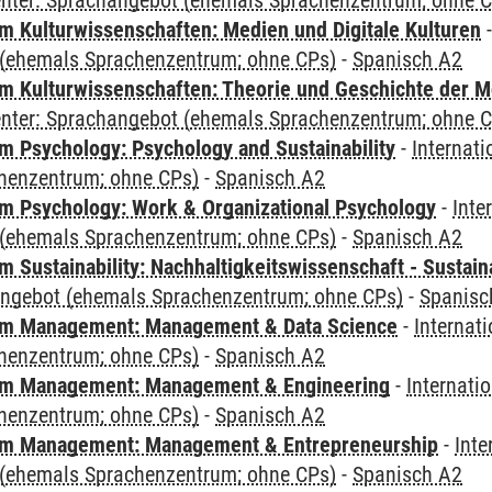
Center: Sprachangebot (ehemals Sprachenzentrum; ohne 
 Kulturwissenschaften: Medien und Digitale Kulturen
(ehemals Sprachenzentrum; ohne CPs)
-
Spanisch A2
 Kulturwissenschaften: Theorie und Geschichte der M
Center: Sprachangebot (ehemals Sprachenzentrum; ohne 
 Psychology: Psychology and Sustainability
-
Internat
henzentrum; ohne CPs)
-
Spanisch A2
 Psychology: Work & Organizational Psychology
-
Inte
(ehemals Sprachenzentrum; ohne CPs)
-
Spanisch A2
Sustainability: Nachhaltigkeitswissenschaft - Sustaina
angebot (ehemals Sprachenzentrum; ohne CPs)
-
Spanisc
m Management: Management & Data Science
-
Internat
henzentrum; ohne CPs)
-
Spanisch A2
m Management: Management & Engineering
-
Internati
henzentrum; ohne CPs)
-
Spanisch A2
m Management: Management & Entrepreneurship
-
Inte
(ehemals Sprachenzentrum; ohne CPs)
-
Spanisch A2