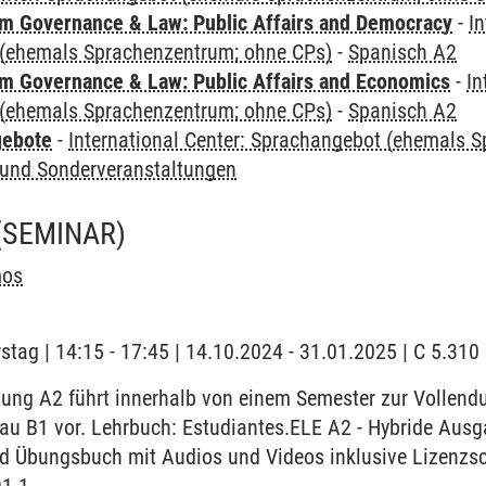
 Governance & Law: Public Affairs and Democracy
-
In
(ehemals Sprachenzentrum; ohne CPs)
-
Spanisch A2
 Governance & Law: Public Affairs and Economics
-
In
(ehemals Sprachenzentrum; ohne CPs)
-
Spanisch A2
gebote
-
International Center: Sprachangebot (ehemals 
und Sonderveranstaltungen
(SEMINAR)
mos
stag | 14:15 - 17:45 | 14.10.2024 - 31.01.2025 | C 5.31
tung A2 führt innerhalb von einem Semester zur Vollen
eau B1 vor. Lehrbuch: Estudiantes.ELE A2 - Hybride Ausg
nd Übungsbuch mit Audios und Videos inklusive Lizenzsc