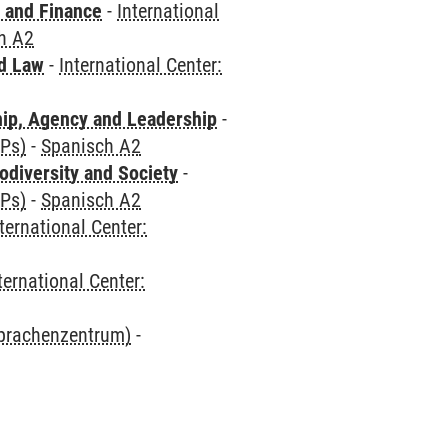
 and Finance
-
International
h A2
nd Law
-
International Center:
hip, Agency and Leadership
-
CPs)
-
Spanisch A2
odiversity and Society
-
CPs)
-
Spanisch A2
ternational Center:
ternational Center:
Sprachenzentrum)
-