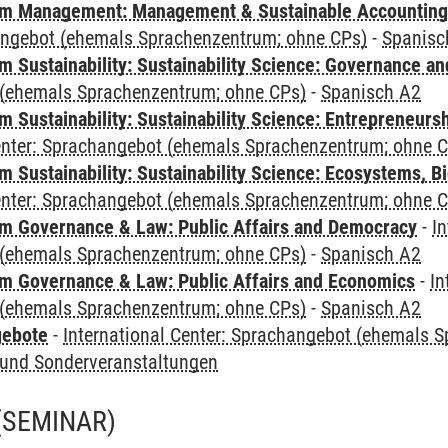
m Management: Management & Sustainable Accounting
angebot (ehemals Sprachenzentrum; ohne CPs)
-
Spanisc
 Sustainability: Sustainability Science: Governance a
(ehemals Sprachenzentrum; ohne CPs)
-
Spanisch A2
 Sustainability: Sustainability Science: Entrepreneurs
Center: Sprachangebot (ehemals Sprachenzentrum; ohne 
Sustainability: Sustainability Science: Ecosystems, Bi
Center: Sprachangebot (ehemals Sprachenzentrum; ohne 
 Governance & Law: Public Affairs and Democracy
-
In
(ehemals Sprachenzentrum; ohne CPs)
-
Spanisch A2
 Governance & Law: Public Affairs and Economics
-
In
(ehemals Sprachenzentrum; ohne CPs)
-
Spanisch A2
gebote
-
International Center: Sprachangebot (ehemals 
und Sonderveranstaltungen
(SEMINAR)