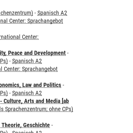
rachenzentrum)
-
Spanisch A2
onal Center: Sprachangebot
rnational Center:
ity, Peace and Development
-
CPs)
-
Spanisch A2
al Center: Sprachangebot
nomics, Law and Politics
-
CPs)
-
Spanisch A2
 Culture, Arts and Media [ab
als Sprachenzentrum; ohne CPs)
 Theorie, Geschichte
-