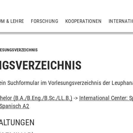
UM & LEHRE
FORSCHUNG
KOOPERATIONEN
INTERNATI
ESUNGSVERZEICHNIS
GSVERZEICHNIS
ein Suchformular im Vorlesungsverzeichnis der Leuphan
elor (B.A./B.Eng./B.Sc./LL.B.)
->
International Center:
Spanisch A2
ALTUNGEN