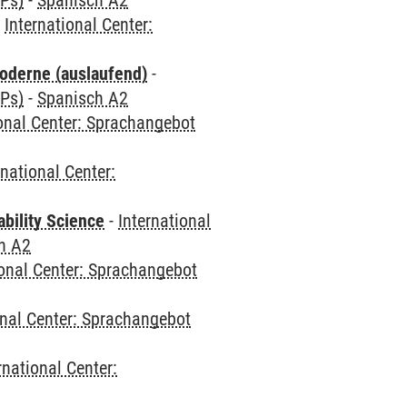
CPs)
-
Spanisch A2
-
International Center:
oderne (auslaufend)
-
CPs)
-
Spanisch A2
ional Center: Sprachangebot
rnational Center:
bility Science
-
International
h A2
ional Center: Sprachangebot
onal Center: Sprachangebot
rnational Center: