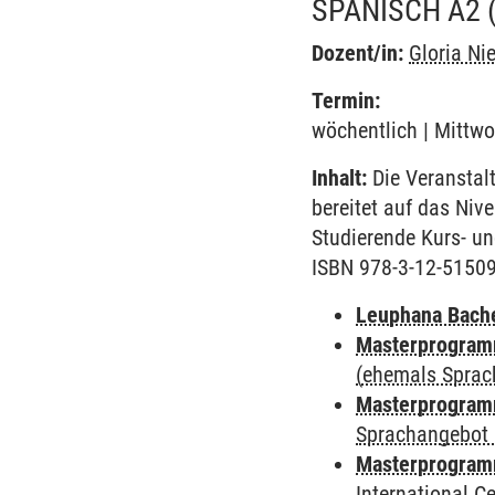
SPANISCH A2
Dozent/in:
Gloria Ni
Termin:
wöchentlich | Mittwo
Inhalt:
Die Veranstal
bereitet auf das Niv
Studierende Kurs- u
ISBN 978-3-12-5150
Leuphana Bach
Masterprogramm
(ehemals Sprac
Masterprogramm
Sprachangebot 
Masterprogramm
International 