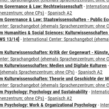
m Governance & Law: Rechtswissenschaft
-
Internation
henzentrum; ohne CPs)
-
Spanisch A2
 Governance & Law: Staatswissenschaften - Public Eco
Center: Sprachangebot (ehemals Sprachenzentrum; ohne 
 Humanities & Social Sciences: Kulturwissenschaften -
WS 13/14]
-
International Center: Sprachangebot (ehem
 Kulturwissenschaften: Kritik der Gegenwart - Künste,
Center: Sprachangebot (ehemals Sprachenzentrum; ohne 
 Kulturwissenschaften: Medien und Digitale Kulturen
(ehemals Sprachenzentrum; ohne CPs)
-
Spanisch A2
 Kulturwissenschaften: Theorie und Geschichte der M
Center: Sprachangebot (ehemals Sprachenzentrum; ohne 
 Psychology: Psychology and Sustainability
-
Internat
henzentrum; ohne CPs)
-
Spanisch A2
 Psychology: Work & Organizational Psychology
-
Inte